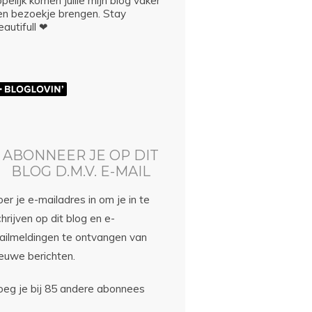
pelijk komen jullie mijn blog vaker
en bezoekje brengen. Stay
autifull ❤
ABONNEER JE OP DIT
BLOG D.M.V. E-MAIL
er je e-mailadres in om je in te
hrijven op dit blog en e-
ailmeldingen te ontvangen van
ieuwe berichten.
oeg je bij 85 andere abonnees