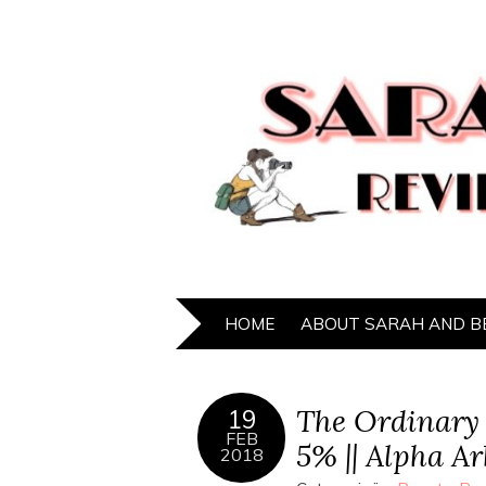
HOME
ABOUT SARAH AND B
The Ordinary 
19
FEB
5% || Alpha A
2018