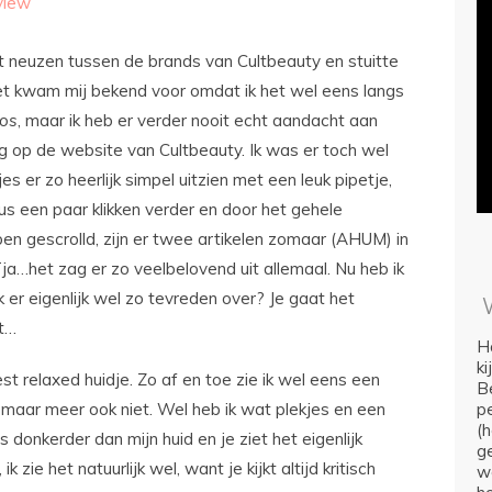
view
t neuzen tussen de brands van Cultbeauty en stuitte
et kwam mij bekend voor omdat ik het wel eens langs
os
, maar ik heb er verder nooit echt aandacht aan
g op de website van Cultbeauty. Ik was er toch wel
s er zo heerlijk simpel uitzien met een leuk pipetje,
s een paar klikken verder en door het gehele
en gescrolld, zijn er twee artikelen zomaar (AHUM) in
ja…het zag er zo veelbelovend uit allemaal. Nu heb ik
 er eigenlijk wel zo tevreden over? Je gaat het
lt…
Ho
k
t relaxed huidje. Zo af en toe zie ik wel eens een
Be
, maar meer ook niet. Wel heb ik wat plekjes en een
p
(
ts donkerder dan mijn huid en je ziet het eigenlijk
ge
k zie het natuurlijk wel, want je kijkt altijd kritisch
we