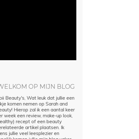
WELKOM OP MIJN BLOG
ii Beauty's, Wat leuk dat jullie een
ijkje komen nemen op Sarah and
auty! Hierop zal ik een aantal keer
er week een review, make-up look,
healthy) recept of een beauty
relateerde artikel plaatsen. Ik
ns jullie veel leesplezier en