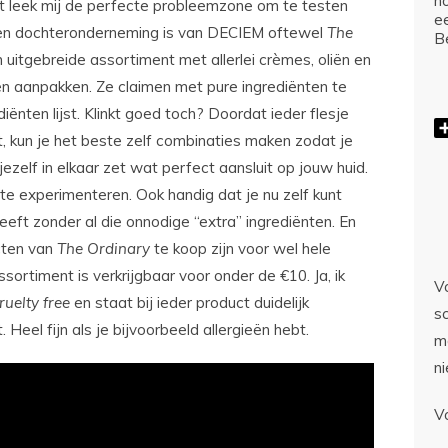
ho
dit leek mij de perfecte probleemzone om te testen
e
een dochteronderneming is van DECIEM oftewel
The
Be
n uitgebreide assortiment met allerlei crèmes, oliën en
en aanpakken. Ze claimen met pure ingrediënten te
iënten lijst. Klinkt goed toch? Doordat ieder flesje
 kun je het beste zelf combinaties maken zodat je
jezelf in elkaar zet wat perfect aansluit op jouw huid.
te experimenteren. Ook handig dat je nu zelf kunt
heeft zonder al die onnodige “extra” ingrediënten. En
ucten van
The Ordinary
te koop zijn voor wel hele
 assortiment is verkrijgbaar voor onder de €10. Ja, ik
Vo
ruelty free
en staat bij ieder product duidelijk
sc
Heel fijn als je bijvoorbeeld allergieën hebt.
m
n
V