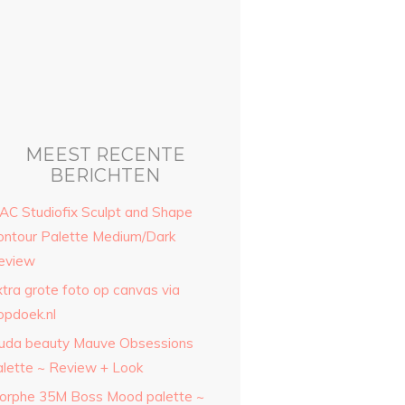
#hudalashes
#hudabeauty
#monakattan
#loveforbeau
#makeuplover
#lipgloss
MEEST RECENTE
BERICHTEN
AC Studiofix Sculpt and Shape
ontour Palette Medium/Dark
eview
xtra grote foto op canvas via
opdoek.nl
uda beauty Mauve Obsessions
alette ~ Review + Look
orphe 35M Boss Mood palette ~