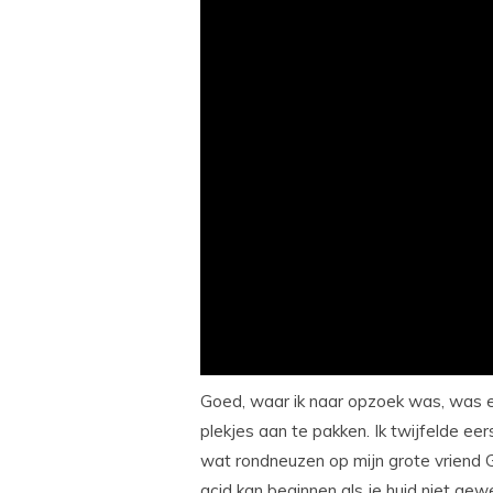
Goed, waar ik naar opzoek was, was ee
plekjes aan te pakken. Ik twijfelde 
wat rondneuzen op mijn grote vriend G
acid kan beginnen als je huid niet gew