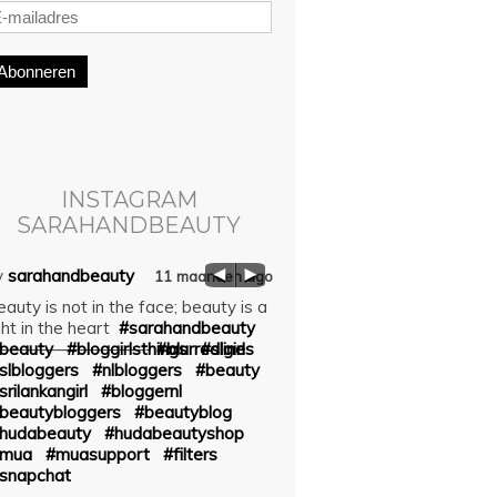
Abonneren
INSTAGRAM
SARAHANDBEAUTY
y
sarahandbeauty
by
sarahandbeauty
11 maanden ago
auty is not in the face; beauty is a
☝ The first draft is black and
ght in the heart
#sarahandbeauty
Editing gives the story color
—————————-
beauty
#bloggirlsthings
#blurredlines
#slgirl
#blackandwhite
#afteralon
slbloggers
#nlbloggers
#beauty
#afterawhile
#lankangirl
srilankangirl
#bloggernl
#srilankangirl
#sinhala
#bb
beautybloggers
#beautyblog
#bblogger
#bloggerstyle
hudabeauty
#hudabeautyshop
#beautyblog
#lips
#muafe
mua
#muasupport
#filters
#muasfeaturing
snapchat
#hudabeautynudepalette