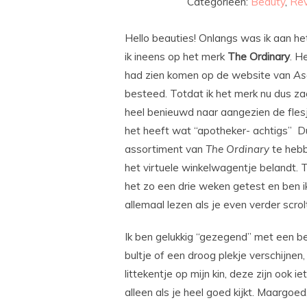
Categorieën:
Beauty
,
Re
Hello beauties! Onlangs was ik aan he
ik ineens op het merk
The Ordinary
. H
had zien komen op de website van
As
besteed. Totdat ik het merk nu dus za
heel benieuwd naar aangezien de flesje
het heeft wat “apotheker- achtigs” Du
assortiment van
The Ordinary
te hebb
het virtuele winkelwagentje belandt. T
het zo een drie weken getest en ben ik
allemaal lezen als je even verder scro
Ik ben gelukkig “gezegend” met een bes
bultje of een droog plekje verschijnen
littekentje op mijn kin, deze zijn ook ie
alleen als je heel goed kijkt. Maargoed, i