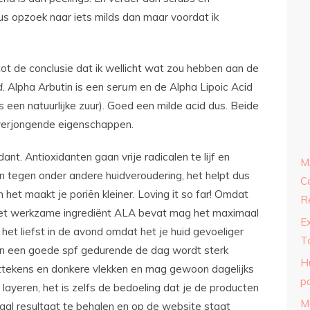
s opzoek naar iets milds dan maar voordat ik
ot de conclusie dat ik wellicht wat zou hebben aan de
d
. Alpha Arbutin is een
serum
en de Alpha Lipoic Acid
s een natuurlijke zuur). Goed een milde acid dus. Beide
 verjongende eigenschappen.
dant. Antioxidanten gaan vrije radicalen te lijf en
M
n tegen onder andere huidveroudering, het helpt dus
C
n het maakt je poriën kleiner. Loving it so far! Omdat
R
het werkzame ingrediënt ALA bevat mag het maximaal
E
et liefst in de avond omdat het je huid gevoeliger
T
an een goede spf gedurende de dag wordt sterk
H
ttekens en donkere vlekken en mag gewoon dagelijks
p
layeren, het is zelfs de bedoeling dat je de producten
M
aal resultaat te behalen en op de website staat