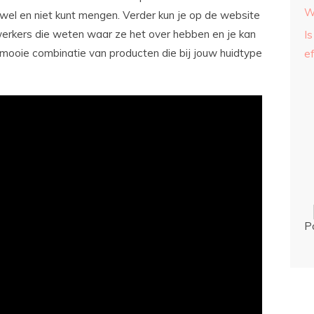
W
 wel en niet kunt mengen. Verder kun je op de website
erkers die weten waar ze het over hebben en je kan
Is
mooie combinatie van producten die bij jouw huidtype
ef
P