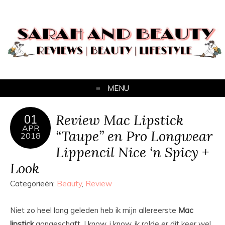
MENU
Review Mac Lipstick
01
APR
“Taupe” en Pro Longwear
2018
Lippencil Nice ‘n Spicy +
Look
Categorieën:
Beauty
,
Review
Niet zo heel lang geleden heb ik mijn allereerste
Mac
lipstick
aangeschaft. I know, i know, ik rolde er dit keer wel