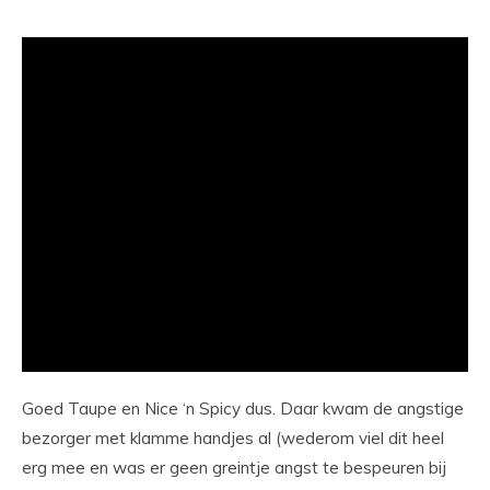
Goed Taupe en Nice ‘n Spicy dus. Daar kwam de angstige
bezorger met klamme handjes al (wederom viel dit heel
erg mee en was er geen greintje angst te bespeuren bij