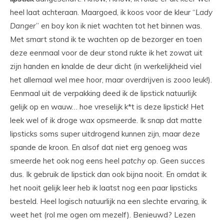
heel laat achteraan. Maargoed, ik koos voor de kleur “
Lady
Danger
” en boy kon ik niet wachten tot het binnen was.
Met smart stond ik te wachten op de bezorger en toen
deze eenmaal voor de deur stond rukte ik het zowat uit
zijn handen en knalde de deur dicht (in werkelijkheid viel
het allemaal wel mee hoor, maar overdrijven is zooo leuk!).
Eenmaal uit de verpakking deed ik de lipstick natuurlijk
gelijk op en wauw… hoe vreselijk k*t is deze lipstick! Het
leek wel of ik droge wax opsmeerde. Ik snap dat matte
lipsticks soms super uitdrogend kunnen zijn, maar deze
spande de kroon. En alsof dat niet erg genoeg was
smeerde het ook nog eens heel
patchy
op. Geen succes
dus. Ik gebruik de lipstick dan ook bijna nooit. En omdat ik
het nooit gelijk leer heb ik laatst nog een paar lipsticks
besteld. Heel logisch natuurlijk na een slechte ervaring, ik
weet het (rol me ogen om mezelf). Benieuwd? Lezen