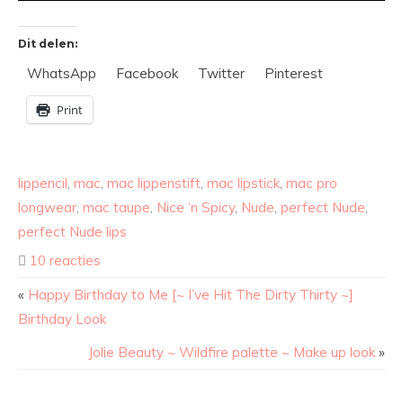
Dit delen:
WhatsApp
Facebook
Twitter
Pinterest
Print
lippencil
,
mac
,
mac lippenstift
,
mac lipstick
,
mac pro
longwear
,
mac taupe
,
Nice ‘n Spicy
,
Nude
,
perfect Nude
,
perfect Nude lips
10 reacties
«
Happy Birthday to Me [~ I’ve Hit The Dirty Thirty ~]
Birthday Look
Jolie Beauty ~ Wildfire palette ~ Make up look
»