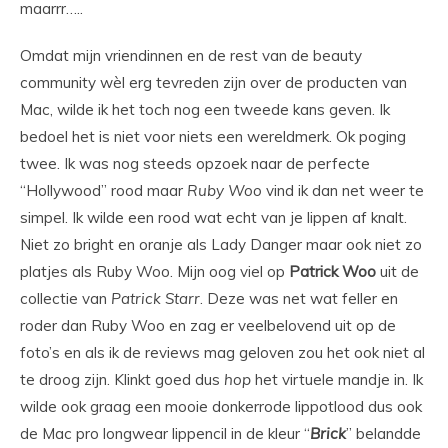
maarrr…..
Omdat mijn vriendinnen en de rest van de beauty
community wèl erg tevreden zijn over de producten van
Mac, wilde ik het toch nog een tweede kans geven. Ik
bedoel het is niet voor niets een wereldmerk. Ok poging
twee. Ik was nog steeds opzoek naar de perfecte
“Hollywood” rood maar
Ruby
Woo
vind ik dan net weer te
simpel. Ik wilde een rood wat echt van je lippen af knalt.
Niet zo bright en oranje als Lady Danger maar ook niet zo
platjes als Ruby Woo. Mijn oog viel op
Patrick
Woo
uit de
collectie van
Patrick
Starr
. Deze was net wat feller en
roder dan Ruby Woo en zag er veelbelovend uit op de
foto’s en als ik de reviews mag geloven zou het ook niet al
te droog zijn. Klinkt goed dus
hop
het virtuele mandje in. Ik
wilde ook graag een mooie donkerrode lippotlood dus ook
de Mac pro longwear lippencil in de kleur “
Brick
” belandde