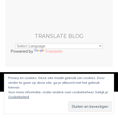
TRANSLATE BLOG
Powered by
Translate
Privacy en cookies: Deze site maakt gebruik van cookies. Door
© Copyright
Sarah and Beauty
2021. Mogelijk gemaakt door
verder te gaan op deze site, ga je akkoord met het gebruik
WordPress
.
Ontworpen door Bluchic
hiervan.
Voor meer informatie, onder andere over cookiebeheer, bekijk je:
Cookiebeleid