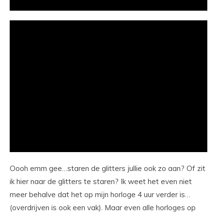
Oooh emm gee…staren de glitters jullie ook zo aan? Of zit
ik hier naar de glitters te staren? Ik weet het even niet
meer behalve dat het op mijn horloge 4 uur verder is…
(overdrijven is ook een vak). Maar even alle horloges op