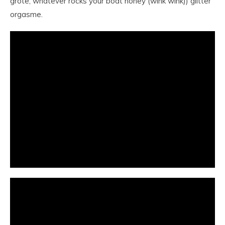
grote, whatever rocks your boat honey (wink wink)) glitter
orgasme.