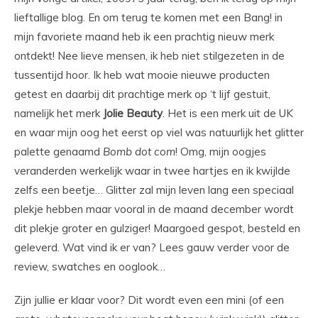
lieftallige blog. En om terug te komen met een Bang! in
mijn favoriete maand heb ik een prachtig nieuw merk
ontdekt! Nee lieve mensen, ik heb niet stilgezeten in de
tussentijd hoor. Ik heb wat mooie nieuwe producten
getest en daarbij dit prachtige merk op ‘t lijf gestuit,
namelijk het merk
Jolie Beauty
. Het is een merk uit de UK
en waar mijn oog het eerst op viel was natuurlijk het glitter
palette genaamd
Bomb
dot
com
! Omg, mijn oogjes
veranderden werkelijk waar in twee hartjes en ik kwijlde
zelfs een beetje… Glitter zal mijn leven lang een speciaal
plekje hebben maar vooral in de maand december wordt
dit plekje groter en gulziger! Maargoed gespot, besteld en
geleverd. Wat vind ik er van? Lees gauw verder voor de
review, swatches en ooglook…
Zijn jullie er klaar voor? Dit wordt even een mini (of een