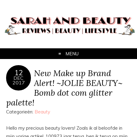
MENU
New Make up Brand
12
DEC
Alert! ~JOLIE BEAUTY~
2017
Bomb dot com glitter
palette!
Categorieën:
Beauty
Hello my precious beauty lovers! Zoals ik al beloofde in
mijn vorige artikel, 100973 jaar terug, ben ik terug op mijn