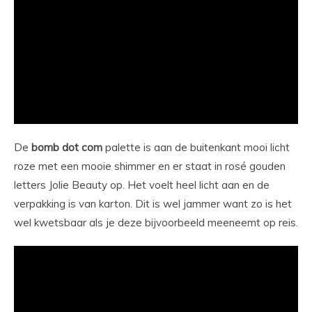
De
bomb dot com
palette is aan de buitenkant mooi licht
roze met een mooie shimmer en er staat in rosé gouden
letters Jolie Beauty op. Het voelt heel licht aan en de
verpakking is van karton. Dit is wel jammer want zo is het
wel kwetsbaar als je deze bijvoorbeeld meeneemt op reis.