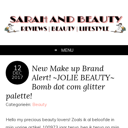
MENU
New Make up Brand
12
DEC
Alert! ~JOLIE BEAUTY~
2017
Bomb dot com glitter
palette!
Categorieën:
Beauty
Hello my precious beauty lovers! Zoals ik al beloofde in
mijn vorige artikel, 100973 jaar terug, ben ik terug op mijn