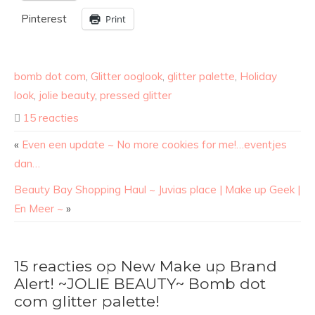
Pinterest
Print
bomb dot com
,
Glitter ooglook
,
glitter palette
,
Holiday
look
,
jolie beauty
,
pressed glitter
15 reacties
«
Even een update ~ No more cookies for me!…eventjes
dan…
Beauty Bay Shopping Haul ~ Juvias place | Make up Geek |
En Meer ~
»
15 reacties op New Make up Brand
Alert! ~JOLIE BEAUTY~ Bomb dot
com glitter palette!