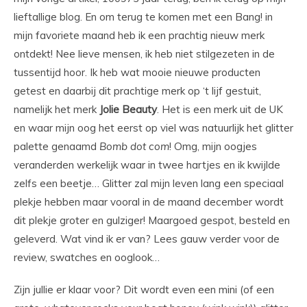
lieftallige blog. En om terug te komen met een Bang! in
mijn favoriete maand heb ik een prachtig nieuw merk
ontdekt! Nee lieve mensen, ik heb niet stilgezeten in de
tussentijd hoor. Ik heb wat mooie nieuwe producten
getest en daarbij dit prachtige merk op ‘t lijf gestuit,
namelijk het merk
Jolie Beauty
. Het is een merk uit de UK
en waar mijn oog het eerst op viel was natuurlijk het glitter
palette genaamd
Bomb
dot
com
! Omg, mijn oogjes
veranderden werkelijk waar in twee hartjes en ik kwijlde
zelfs een beetje… Glitter zal mijn leven lang een speciaal
plekje hebben maar vooral in de maand december wordt
dit plekje groter en gulziger! Maargoed gespot, besteld en
geleverd. Wat vind ik er van? Lees gauw verder voor de
review, swatches en ooglook…
Zijn jullie er klaar voor? Dit wordt even een mini (of een