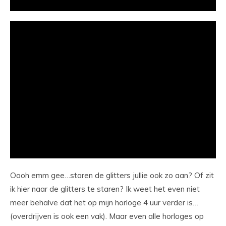
Oooh emm gee…staren de glitters jullie ook zo aan? Of zit
ik hier naar de glitters te staren? Ik weet het even niet
meer behalve dat het op mijn horloge 4 uur verder is…
(overdrijven is ook een vak). Maar even alle horloges op