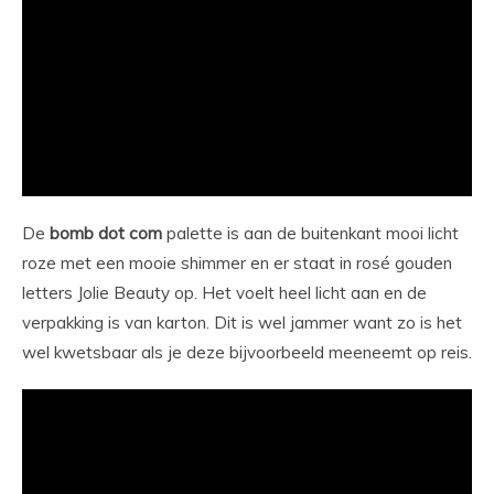
De
bomb dot com
palette is aan de buitenkant mooi licht
roze met een mooie shimmer en er staat in rosé gouden
letters Jolie Beauty op. Het voelt heel licht aan en de
verpakking is van karton. Dit is wel jammer want zo is het
wel kwetsbaar als je deze bijvoorbeeld meeneemt op reis.