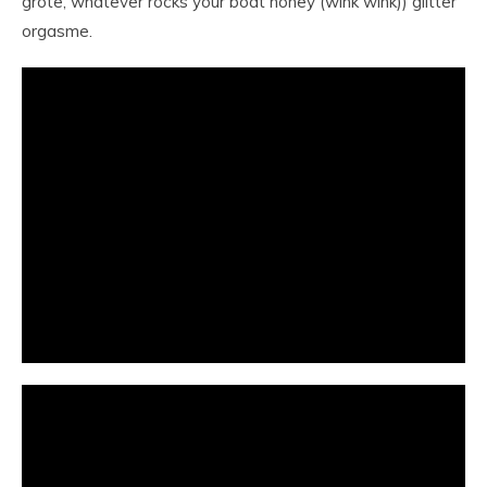
grote, whatever rocks your boat honey (wink wink)) glitter
orgasme.