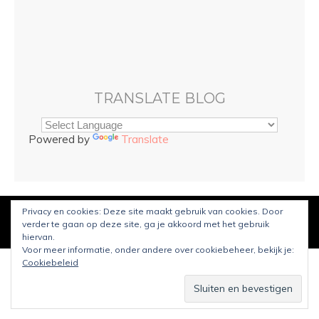
TRANSLATE BLOG
Powered by
Translate
Privacy en cookies: Deze site maakt gebruik van cookies. Door
© Copyright
Sarah and Beauty
2023. Mogelijk gemaakt door
verder te gaan op deze site, ga je akkoord met het gebruik
WordPress
.
Ontworpen door Bluchic
hiervan.
Voor meer informatie, onder andere over cookiebeheer, bekijk je:
Cookiebeleid