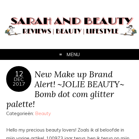
MENU
New Make up Brand
12
DEC
Alert! ~JOLIE BEAUTY~
2017
Bomb dot com glitter
palette!
Categorieën:
Beauty
Hello my precious beauty lovers! Zoals ik al beloofde in
mijn vorige artikel, 100973 jaar terug, ben ik terug op mijn