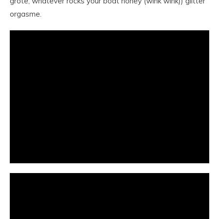
grote, whatever rocks your boat honey (wink wink)) glitter
orgasme.