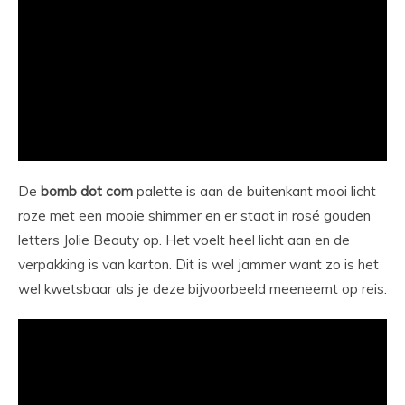
De
bomb dot com
palette is aan de buitenkant mooi licht
roze met een mooie shimmer en er staat in rosé gouden
letters Jolie Beauty op. Het voelt heel licht aan en de
verpakking is van karton. Dit is wel jammer want zo is het
wel kwetsbaar als je deze bijvoorbeeld meeneemt op reis.