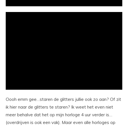
Oooh emm gee…staren de glitters jullie ook zo aan? Of zit
ik hier naar de glitters te staren? Ik weet het even niet
meer behalve dat het op mijn horloge 4 uur verder is…
(overdrijven is ook een vak). Maar even alle horloges op