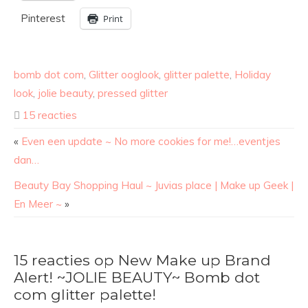
Pinterest
Print
bomb dot com
,
Glitter ooglook
,
glitter palette
,
Holiday
look
,
jolie beauty
,
pressed glitter
15 reacties
«
Even een update ~ No more cookies for me!…eventjes
dan…
Beauty Bay Shopping Haul ~ Juvias place | Make up Geek |
En Meer ~
»
15 reacties op New Make up Brand
Alert! ~JOLIE BEAUTY~ Bomb dot
com glitter palette!