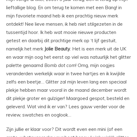
lieftallige blog. En om terug te komen met een Bang! in
mijn favoriete maand heb ik een prachtig nieuw merk
ontdekt! Nee lieve mensen, ik heb niet stilgezeten in de
tussentijd hoor. Ik heb wat mooie nieuwe producten
getest en daarbij dit prachtige merk op ‘t lijf gestuit,
namelijk het merk
Jolie Beauty
. Het is een merk uit de UK
en waar mijn oog het eerst op viel was natuurlijk het glitter
palette genaamd
Bomb
dot
com
! Omg, mijn oogjes
veranderden werkelijk waar in twee hartjes en ik kwijlde
zelfs een beetje… Glitter zal mijn leven lang een speciaal
plekje hebben maar vooral in de maand december wordt
dit plekje groter en gulziger! Maargoed gespot, besteld en
geleverd. Wat vind ik er van? Lees gauw verder voor de
review, swatches en ooglook…
Zijn jullie er klaar voor? Dit wordt even een mini (of een