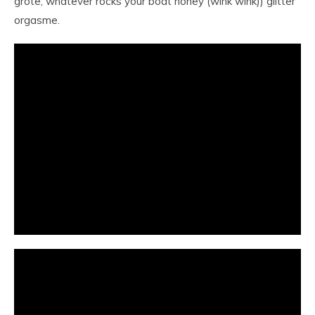
grote, whatever rocks your boat honey (wink wink)) glitter
orgasme.