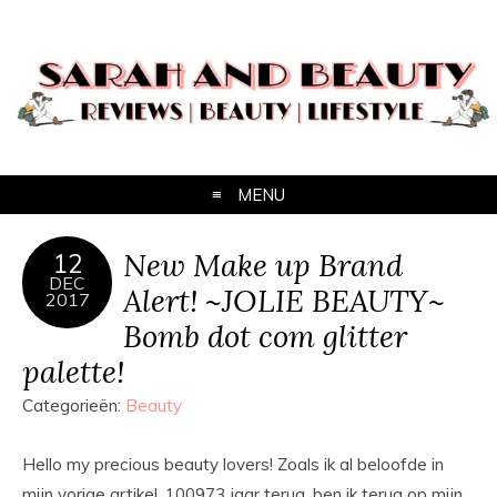
MENU
New Make up Brand
12
DEC
Alert! ~JOLIE BEAUTY~
2017
Bomb dot com glitter
palette!
Categorieën:
Beauty
Hello my precious beauty lovers! Zoals ik al beloofde in
mijn vorige artikel, 100973 jaar terug, ben ik terug op mijn