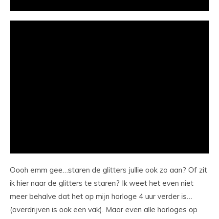
Oooh emm gee…staren de glitters jullie ook zo aan? Of zit
ik hier naar de glitters te staren? Ik weet het even niet
meer behalve dat het op mijn horloge 4 uur verder is…
(overdrijven is ook een vak). Maar even alle horloges op