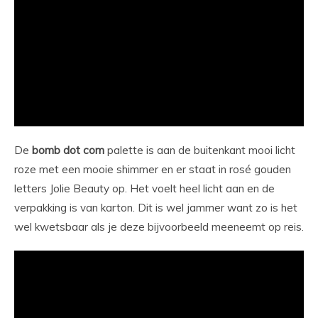
De
bomb dot com
palette is aan de buitenkant mooi licht
roze met een mooie shimmer en er staat in rosé gouden
letters Jolie Beauty op. Het voelt heel licht aan en de
verpakking is van karton. Dit is wel jammer want zo is het
wel kwetsbaar als je deze bijvoorbeeld meeneemt op reis.