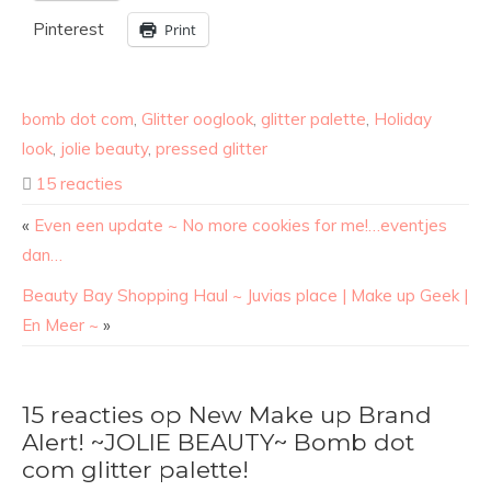
Pinterest
Print
bomb dot com
,
Glitter ooglook
,
glitter palette
,
Holiday
look
,
jolie beauty
,
pressed glitter
15 reacties
«
Even een update ~ No more cookies for me!…eventjes
dan…
Beauty Bay Shopping Haul ~ Juvias place | Make up Geek |
En Meer ~
»
15 reacties op New Make up Brand
Alert! ~JOLIE BEAUTY~ Bomb dot
com glitter palette!