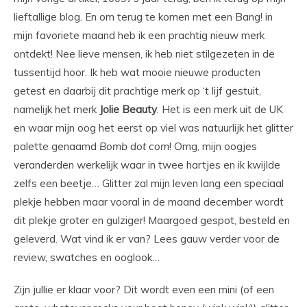
lieftallige blog. En om terug te komen met een Bang! in
mijn favoriete maand heb ik een prachtig nieuw merk
ontdekt! Nee lieve mensen, ik heb niet stilgezeten in de
tussentijd hoor. Ik heb wat mooie nieuwe producten
getest en daarbij dit prachtige merk op ‘t lijf gestuit,
namelijk het merk
Jolie Beauty
. Het is een merk uit de UK
en waar mijn oog het eerst op viel was natuurlijk het glitter
palette genaamd
Bomb
dot
com
! Omg, mijn oogjes
veranderden werkelijk waar in twee hartjes en ik kwijlde
zelfs een beetje… Glitter zal mijn leven lang een speciaal
plekje hebben maar vooral in de maand december wordt
dit plekje groter en gulziger! Maargoed gespot, besteld en
geleverd. Wat vind ik er van? Lees gauw verder voor de
review, swatches en ooglook…
Zijn jullie er klaar voor? Dit wordt even een mini (of een