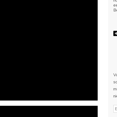
ho
e
Be
Vo
sc
m
n