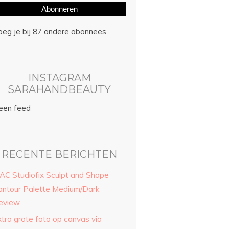
Abonneren
oeg je bij 87 andere abonnees
INSTAGRAM
SARAHANDBEAUTY
een feed
RECENTE BERICHTEN
AC Studiofix Sculpt and Shape
ontour Palette Medium/Dark
eview
xtra grote foto op canvas via