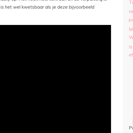
T
 is het wel kwetsbaar als je deze bijvoorbeeld
H
p
M
W
Is
ef
P