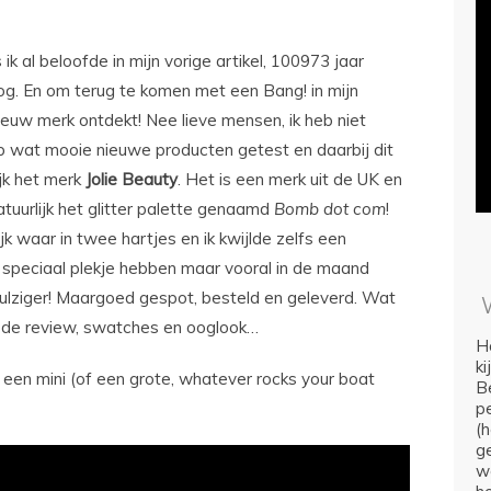
ik al beloofde in mijn vorige artikel, 100973 jaar
 blog. En om terug te komen met een Bang! in mijn
ieuw merk ontdekt! Nee lieve mensen, ik heb niet
heb wat mooie nieuwe producten getest en daarbij dit
ijk het merk
Jolie Beauty
. Het is een merk uit de UK en
tuurlijk het glitter palette genaamd
Bomb
dot
com
!
k waar in twee hartjes en ik kwijlde zelfs een
en speciaal plekje hebben maar vooral in de maand
gulziger! Maargoed gespot, besteld en geleverd. Wat
r de review, swatches en ooglook…
Ho
k
en een mini (of een grote, whatever rocks your boat
Be
p
(
ge
we