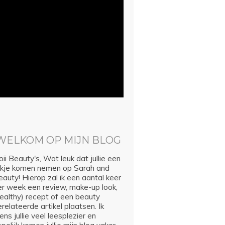
WELKOM OP MIJN BLOG
ii Beauty's, Wat leuk dat jullie een
ijkje komen nemen op Sarah and
auty! Hierop zal ik een aantal keer
er week een review, make-up look,
healthy) recept of een beauty
relateerde artikel plaatsen. Ik
ns jullie veel leesplezier en