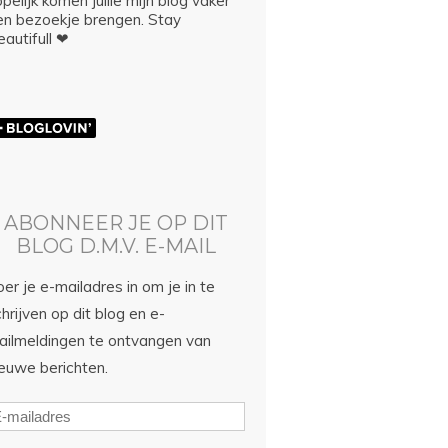
pelijk komen jullie mijn blog vaker
en bezoekje brengen. Stay
autifull ❤
ABONNEER JE OP DIT
BLOG D.M.V. E-MAIL
er je e-mailadres in om je in te
hrijven op dit blog en e-
ailmeldingen te ontvangen van
ieuwe berichten.