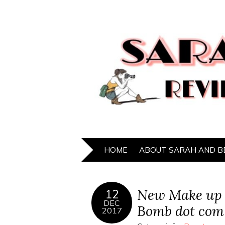
HOME
ABOUT SARAH AND B
New Make up 
12
DEC
Bomb dot com g
2017