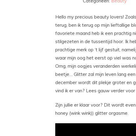
Categorieën:
Beauty
Hello my precious beauty lovers! Zoals 
terug, ben ik terug op mijn lieftallige
favoriete maand heb ik een prachtig n
stilgezeten in de tussentijd hoor. Ik 
prachtige merk op ‘t lijf gestuit, namel
waar mijn oog het eerst op viel was na
Omg, mijn oogjes veranderden werkelij
beetje… Glitter zal mijn leven lang e
december wordt dit plekje groter en 
vind ik er van? Lees gauw verder voo
Zijn jullie er klaar voor? Dit wordt ev
honey (wink wink)) glitter orgasme.