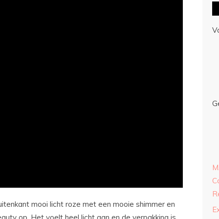
V
G
M
C
R
uitenkant mooi licht roze met een mooie shimmer en
E
eauty op. Het voelt heel licht aan en de verpakking is