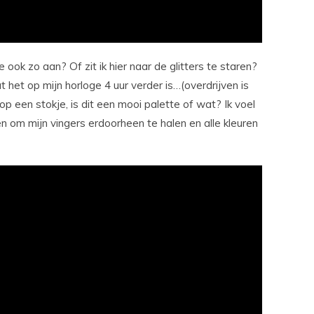
ook zo aan? Of zit ik hier naar de glitters te staren?
 het op mijn horloge 4 uur verder is…(overdrijven is
op een stokje, is dit een mooi palette of wat? Ik voel
ten om mijn vingers erdoorheen te halen en alle kleuren