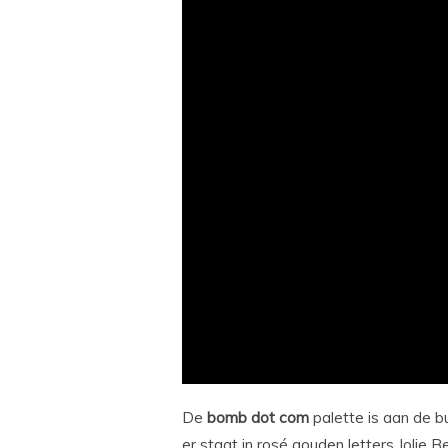
De
bomb dot com
palette is aan de b
er staat in rosé gouden letters Jolie B