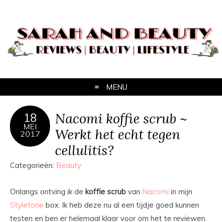
MENU
Nacomi koffie scrub ~
18
MEI
Werkt het echt tegen
2017
cellulitis?
Categorieën:
Beauty
Onlangs ontving ik de
koffie
scrub
van
Nacomi
in mijn
Styletone
box. Ik heb deze nu al een tijdje goed kunnen
testen en ben er helemaal klaar voor om het te reviewen.