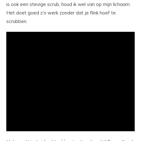
is ook een stevige scrub, houd ik wel van op mijn lichaam.
Het doet goed z’n werk zonder dat je flink hoef te
scrubben.