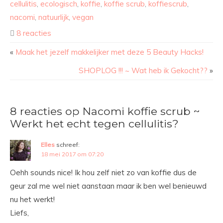
cellulitis
,
ecologisch
,
koffie
,
koffie scrub
,
koffiescrub
,
nacomi
,
natuurlijk
,
vegan
8 reacties
«
Maak het jezelf makkelijker met deze 5 Beauty Hacks!
SHOPLOG !!! ~ Wat heb ik Gekocht??
»
8 reacties op Nacomi koffie scrub ~
Werkt het echt tegen cellulitis?
Elles
schreef:
18 mei 2017 om 07:20
Oehh sounds nice! Ik hou zelf niet zo van koffie dus de
geur zal me wel niet aanstaan maar ik ben wel benieuwd
nu het werkt!
Liefs,