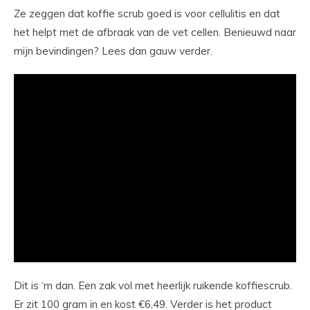
Ze zeggen dat koffie scrub goed is voor cellulitis en dat
het helpt met de afbraak van de vet cellen. Benieuwd naar
mijn bevindingen? Lees dan gauw verder.
Dit is ‘m dan. Een zak vol met heerlijk ruikende koffiescrub.
Er zit 100 gram in en kost €6,49. Verder is het product