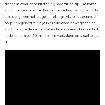
dingen in waar onze huidjes blij mee zullen zijn! De koffie
scrub dien je onder de douche aan te brengen op je natte
huid aangezien het droge korrels zijn. Als je het eenmaal
op je heb gekwakt kun je in circulerende bewegingen de
scrub verspreiden en je huid rustig masseren. Daarna laat
je de scrub 5 tot 10 minuten z’n werk doen en spoel je het
af.