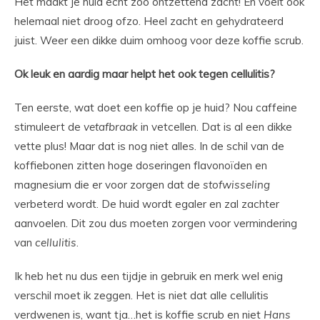
Het maakt je huid echt zóó ontzettend zacht! En voelt ook
helemaal niet droog ofzo. Heel zacht en gehydrateerd
juist. Weer een dikke duim omhoog voor deze koffie scrub.
Ok leuk en aardig maar helpt het ook tegen cellulitis?
Ten eerste, wat doet een koffie op je huid? Nou caffeine
stimuleert de
vetafbraak
in vetcellen. Dat is al een dikke
vette plus! Maar dat is nog niet alles. In de schil van de
koffiebonen zitten hoge doseringen flavonoïden en
magnesium die er voor zorgen dat de
stofwisseling
verbeterd wordt. De huid wordt egaler en zal zachter
aanvoelen. Dit zou dus moeten zorgen voor vermindering
van
cellulitis
.
Ik heb het nu dus een tijdje in gebruik en merk wel enig
verschil moet ik zeggen. Het is niet dat alle cellulitis
verdwenen is, want tja…het is koffie scrub en niet
Hans