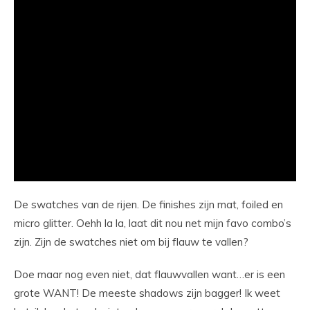
De swatches van de rijen. De finishes zijn mat, foiled en
micro glitter. Oehh la la, laat dit nou net mijn favo combo’s
zijn. Zijn de swatches niet om bij flauw te vallen?
Doe maar nog even niet, dat flauwvallen want…er is een
grote WANT! De meeste shadows zijn bagger! Ik weet