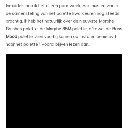
Inmiddels heb ik het al een paar weekjes in huis en vind ik
de samenstelling van het palette kwa kleuren nog steeds
prachtig. Ik heb het natuurlijk over de nieuwste Morphe
Brushes palette, de
Morphe
35M
palette, oftewel de
Boss
Mood
palette. Zien voorbij komen op Insta en benieuwd
naar het palette? Vooral blijven lezen dan…