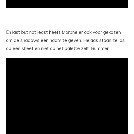
En last but not least heeft Morphe er ook voor gekozen
om de shadows een naam te geven. Helaas staan ze los
op een sheet en niet op het palette zelf. Bummer!