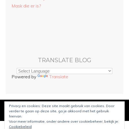
Mask die er is?
TRANSLATE BLOG
Powered by
Translate
Privacy en cookies: Deze site maakt gebruik van cookies. Door
© Copyright
Sarah and Beauty
2023. Mogelijk gemaakt door
verder te gaan op deze site, ga je akkoord met het gebruik
WordPress
.
Ontworpen door Bluchic
hiervan.
Voor meer informatie, onder andere over cookiebeheer, bekijk je:
Cookiebeleid