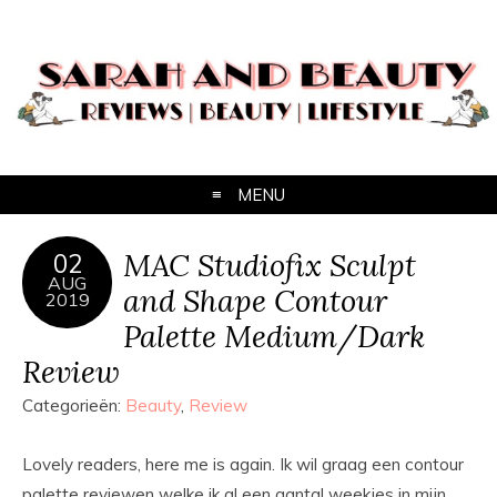
MENU
MAC Studiofix Sculpt
02
AUG
and Shape Contour
2019
Palette Medium/Dark
Review
Categorieën:
Beauty
,
Review
Lovely readers, here me is again. Ik wil graag een contour
palette reviewen welke ik al een aantal weekjes in mijn