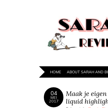
HOME
ABOUT SARAH AND B
Maak je eigen 
04
MEI
liquid highlig
2017