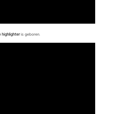
e
highlighter
is geboren.