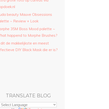
xtra grote foto op canvas via
opdoek.nl
uda beauty Mauve Obsessions
alette ~ Review + Look
orphe 35M Boss Mood palette ~
hat happend to Morphe Brushes?
 dit de makkelijkste en meest
fectieve DIY Black Mask die er is?
TRANSLATE BLOG