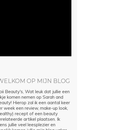
WELKOM OP MIJN BLOG
ii Beauty's, Wat leuk dat jullie een
ijkje komen nemen op Sarah and
auty! Hierop zal ik een aantal keer
er week een review, make-up look,
healthy) recept of een beauty
relateerde artikel plaatsen. Ik
ns jullie veel leesplezier en