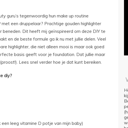
beauty guru’s tegenwoordig hun make up routine
r
met een druppelaar? Prachtige gouden highlighter
r beneden. Dit heeft mij geïnspireerd om deze DIY te
t en de beste formule ga ik nu met jullie delen. Veel
re highlighter, die niet alleen mooi is maar ook goed
rfecte basis geeft voor je foundation. Dat jullie maar
roost!). Lees snel verder hoe je dat kunt bereiken.
e diy?
Ho
k
Be
p
(
ge
we
k een leeg vitamine D potje van mijn baby)