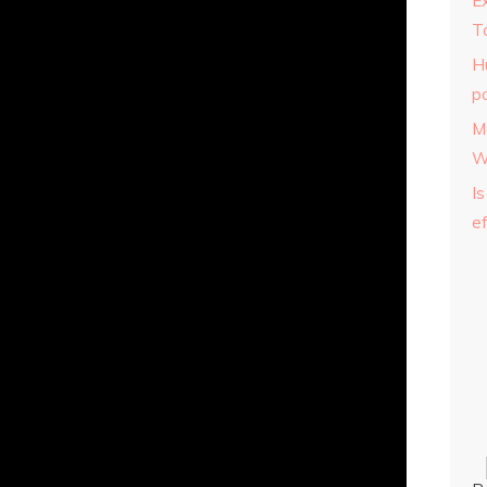
E
T
H
p
M
W
Is
ef