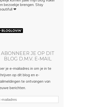
pelijk komen jullie mijn blog vaker
en bezoekje brengen. Stay
autifull ❤
ABONNEER JE OP DIT
BLOG D.M.V. E-MAIL
er je e-mailadres in om je in te
hrijven op dit blog en e-
ailmeldingen te ontvangen van
ieuwe berichten.