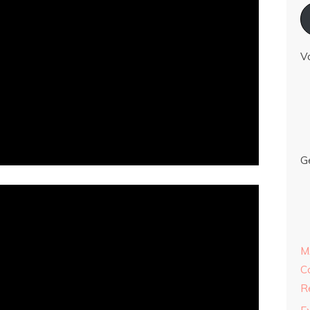
V
G
M
C
R