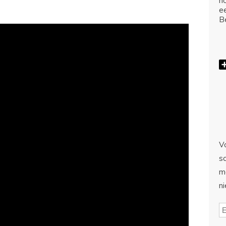
ho
e
Be
Vo
sc
m
n