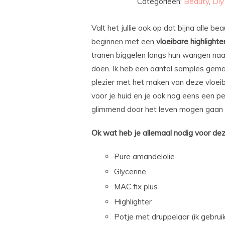
Categorieën:
Beauty
,
Diy
Valt het jullie ook op dat bijna alle 
beginnen met een
vloeibare highlighte
tranen biggelen langs hun wangen naa
doen. Ik heb een aantal samples gemaak
plezier met het maken van deze vloeiba
voor je huid en je ook nog eens een pe
glimmend door het leven mogen gaan (p
Ok wat heb je allemaal nodig voor dez
Pure amandelolie
Glycerine
MAC fix plus
Highlighter
Potje met druppelaar (ik gebrui