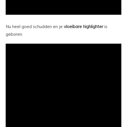
Nu heel goed schudden en je
vloeibare
highlighter
is
geboren.