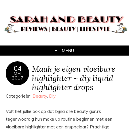
MENU
Maak je eigen vloeibare
04
MEI
highlighter ~ diy liquid
2017
highlighter drops
Categorieën:
Beauty
,
Diy
Valt het jullie ook op dat bijna alle beauty guru’s
tegenwoordig hun make up routine beginnen met een
vloeibare highlighter
met een druppelaar? Prachtige