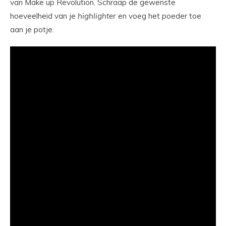
van Make up Revolution. Schraap de gewenste
hoeveelheid van je
highlighter
en voeg het poeder toe
aan je potje.