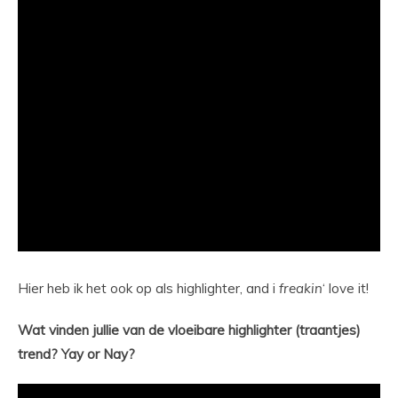
Hier heb ik het ook op als highlighter, and i
freakin
‘ love it!
Wat vinden jullie van de vloeibare highlighter (traantjes)
trend? Yay or Nay?