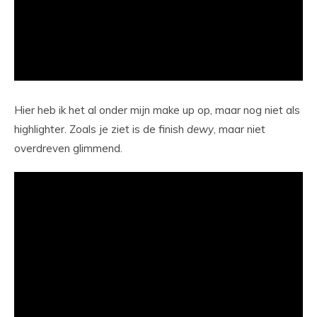
Hier heb ik het al onder mijn make up op, maar nog niet als
highlighter. Zoals je ziet is de finish
dewy
, maar niet
overdreven glimmend.