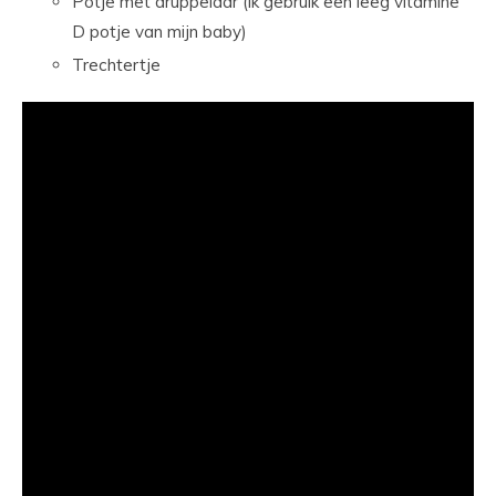
Potje met druppelaar (ik gebruik een leeg vitamine
D potje van mijn baby)
Trechtertje