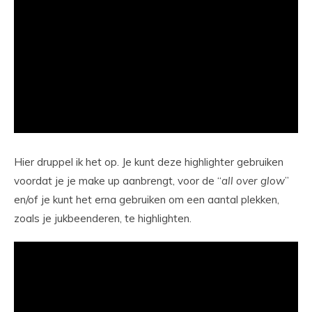
Hier druppel ik het op. Je kunt deze highlighter gebruiken
voordat je je make up aanbrengt, voor de “
all
over
glow
”
en/of je kunt het erna gebruiken om een aantal plekken,
zoals je jukbeenderen, te highlighten.