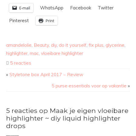
WhatsApp
Facebook
Twitter
E-mail
Pinterest
Print
amandelolie
,
Beauty
,
diy
,
do it yourself
,
fix plus
,
glycerine
,
highlighter
,
mac
,
vloeibare highlighter
5 reacties
«
Styletone box April 2017 ~ Review
5 purse essentials voor op vakantie
»
5 reacties op Maak je eigen vloeibare
highlighter ~ diy liquid highlighter
drops