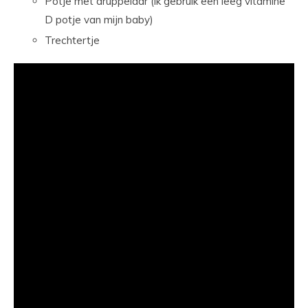
Potje met druppelaar (ik gebruik een leeg vitamine
D potje van mijn baby)
Trechtertje