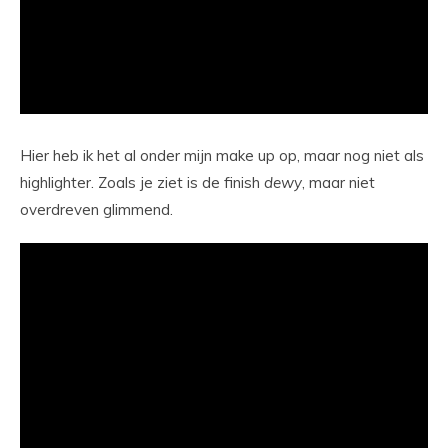
Hier heb ik het al onder mijn make up op, maar nog niet als
highlighter. Zoals je ziet is de finish
dewy
, maar niet
overdreven glimmend.