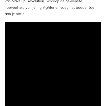
van Make up Revolution. Schraap de gewenste
hoeveelheid van je
highlighter
en voeg het poeder toe
aan je potje.