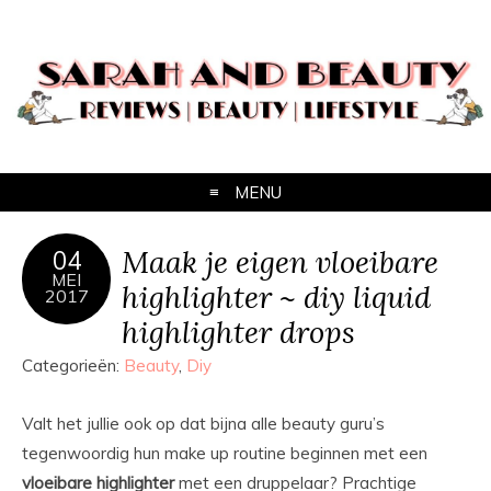
MENU
Maak je eigen vloeibare
04
MEI
highlighter ~ diy liquid
2017
highlighter drops
Categorieën:
Beauty
,
Diy
Valt het jullie ook op dat bijna alle beauty guru’s
tegenwoordig hun make up routine beginnen met een
vloeibare highlighter
met een druppelaar? Prachtige