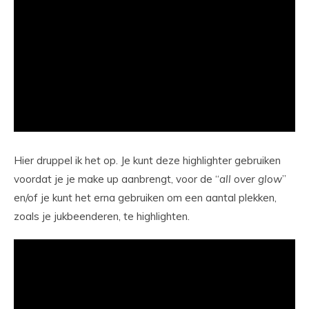
Hier druppel ik het op. Je kunt deze highlighter gebruiken
voordat je je make up aanbrengt, voor de “
all
over
glow
”
en/of je kunt het erna gebruiken om een aantal plekken,
zoals je jukbeenderen, te highlighten.