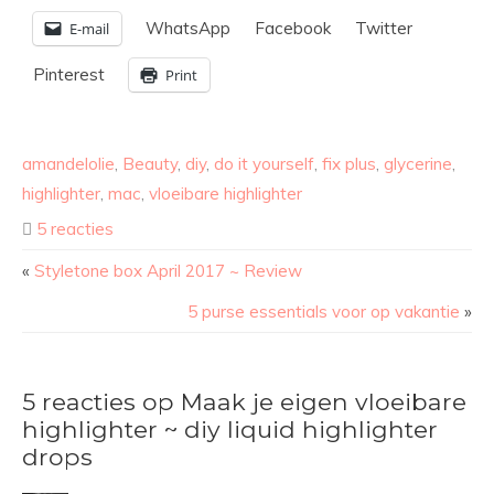
WhatsApp
Facebook
Twitter
E-mail
Pinterest
Print
amandelolie
,
Beauty
,
diy
,
do it yourself
,
fix plus
,
glycerine
,
highlighter
,
mac
,
vloeibare highlighter
5 reacties
«
Styletone box April 2017 ~ Review
5 purse essentials voor op vakantie
»
5 reacties op Maak je eigen vloeibare
highlighter ~ diy liquid highlighter
drops