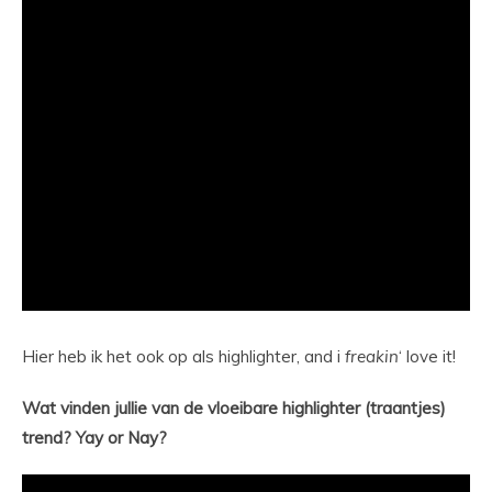
Hier heb ik het ook op als highlighter, and i
freakin
‘ love it!
Wat vinden jullie van de vloeibare highlighter (traantjes)
trend? Yay or Nay?