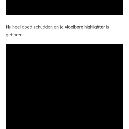
Nu heel goed schudden en je
vloeibare
highlighter
is
geboren.