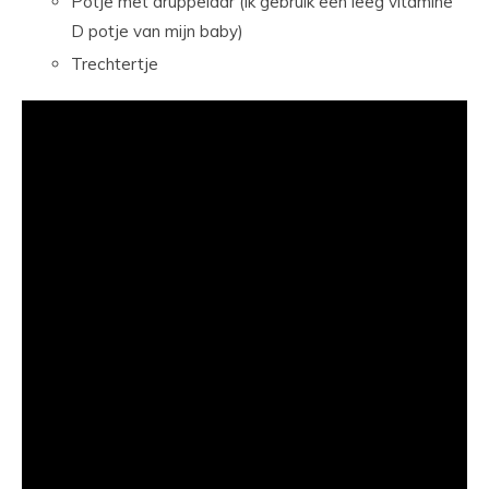
Potje met druppelaar (ik gebruik een leeg vitamine
D potje van mijn baby)
Trechtertje