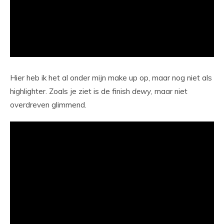
Hier heb ik het al onder mijn make up op, maar nog niet als
highlighter. Zoals je ziet is de finish
dewy
, maar niet
overdreven glimmend.