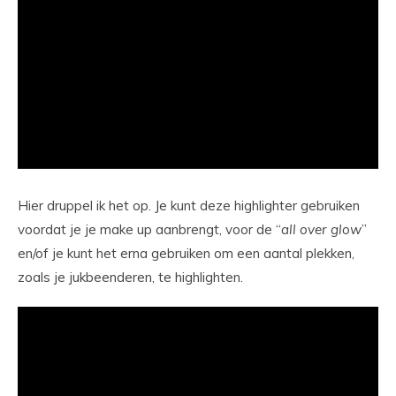
Hier druppel ik het op. Je kunt deze highlighter gebruiken
voordat je je make up aanbrengt, voor de “
all
over
glow
”
en/of je kunt het erna gebruiken om een aantal plekken,
zoals je jukbeenderen, te highlighten.