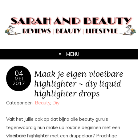
MENU
Maak je eigen vloeibare
04
MEI
highlighter ~ diy liquid
2017
highlighter drops
Categorieën:
Beauty
,
Diy
Valt het jullie ook op dat bijna alle beauty guru’s
tegenwoordig hun make up routine beginnen met een
vloeibare highlighter
met een druppelaar? Prachtige