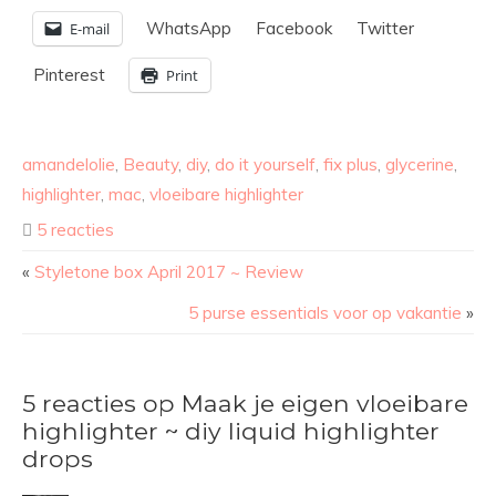
WhatsApp
Facebook
Twitter
E-mail
Pinterest
Print
amandelolie
,
Beauty
,
diy
,
do it yourself
,
fix plus
,
glycerine
,
highlighter
,
mac
,
vloeibare highlighter
5 reacties
«
Styletone box April 2017 ~ Review
5 purse essentials voor op vakantie
»
5 reacties op Maak je eigen vloeibare
highlighter ~ diy liquid highlighter
drops