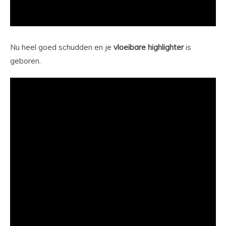
Nu heel goed schudden en je
vloeibare
highlighter
is
geboren.