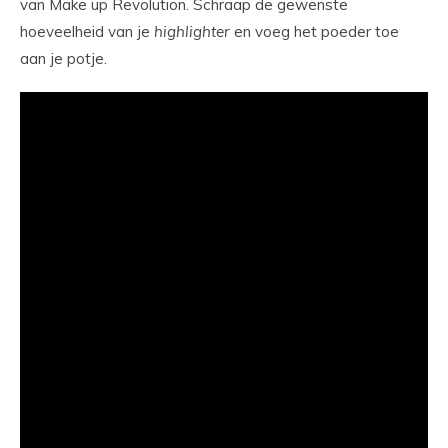
van Make up Revolution. Schraap de gewenste
hoeveelheid van je
highlighter
en voeg het poeder toe
aan je potje.