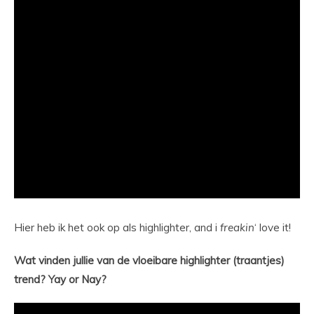
Hier heb ik het ook op als highlighter, and i
freakin
‘ love it!
Wat vinden jullie van de vloeibare highlighter (traantjes)
trend? Yay or Nay?