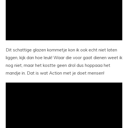
Dit schattige glazen kommetje kon ik ook echt niet laten
liggen, kijk dan hoe leuk! Waar die voor gaat dienen weet ik
nog niet, maar het kostte geen drol dus hoppaaa het
mandje in. Dat is wat Action met je doet mensen!