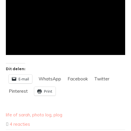
Dit delen:
WhatsApp
Facebook
Twitter
E-mail
Pinterest
Print
life of sarah
,
photo log
,
plog
4 reacties