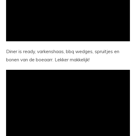
Diner is ready, varkenshaas, bbq wedges, spruitjes en
bonen van de boeaarr. Lekker makkelijk!