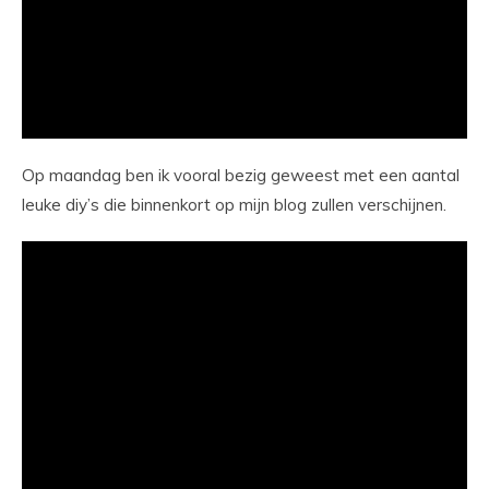
Op maandag ben ik vooral bezig geweest met een aantal
leuke diy’s die binnenkort op mijn blog zullen verschijnen.