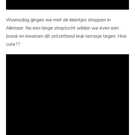
Woensdag gingen we met de kleintjes shoppen in
Alkmaar. Na een lange shoptocht wilden we even een
break
en kwamen dit ontzettend leuk terrasje tegen. Hoe
cute??