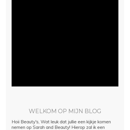
WELKOM OP MIJN BLOG
Hoii Beauty's, Wat leuk dat jullie een kijkje komen
nemen op Sarah and Beauty! Hierop zal ik een