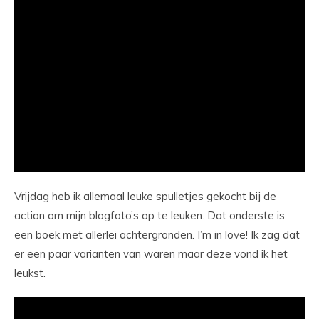
Vrijdag heb ik allemaal leuke spulletjes gekocht bij de
action om mijn blogfoto’s op te leuken. Dat onderste is
een boek met allerlei achtergronden. I’m in love! Ik zag dat
er een paar varianten van waren maar deze vond ik het
leukst.