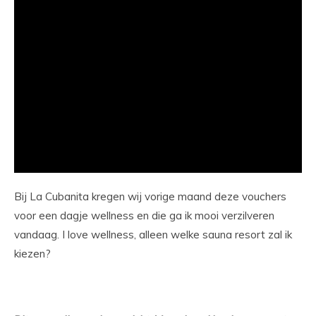
Bij La Cubanita kregen wij vorige maand deze vouchers
voor een dagje wellness en die ga ik mooi verzilveren
vandaag. I love wellness, alleen welke sauna resort zal ik
kiezen?