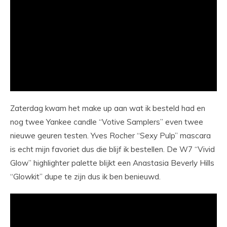
Zaterdag kwam het make up aan wat ik besteld had en
nog twee Yankee candle “Votive Samplers” even twee
nieuwe geuren testen. Yves Rocher “Sexy Pulp” mascara
is echt mijn favoriet dus die blijf ik bestellen. De W7 “Vivid
Glow” highlighter palette blijkt een Anastasia Beverly Hills
“Glowkit” dupe te zijn dus ik ben benieuwd.