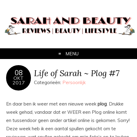
MENU
Life of Sarah ~ Plog #7
08
OKT
2017
Categorieën:
Persoonlijk
En daar ben ik weer met een nieuwe week
plog
. Drukke
week gehad, vandaar dat er WEER een Plog online komt
en tussendoor geen ander artikel online is gekomen. Sorry!
Deze week heb ik een aantal spullen gekocht om te
reviewen, wat spullen gekocht om mijn foto’s op te leuken