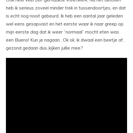
heb ik serieus zoveel minder trek in tussendoortjes, en dat
is echt nog nooit gebeurd. Ik heb een aantal jaar geleden
wel eens gesapvast en het eerste waar ik naar greep op
mijn eerste dag dat ik weer “normaal” mocht eten was
een Bueno! Kun je nagaan…Ok ok, ik dwaal een beetje af,
gezond gedaan dus..kijken jullie mee?