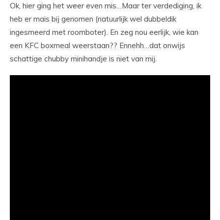
Ok, hier ging het weer even mis…Maar ter verdediging, ik
heb er mais bij genomen (natuurlijk wel dubbeldik
ingesmeerd met roomboter). En zeg nou eerlijk, wie kan
een KFC boxmeal weerstaan?? Ennehh…dat onwijs
schattige chubby minihandje is niet van mij.