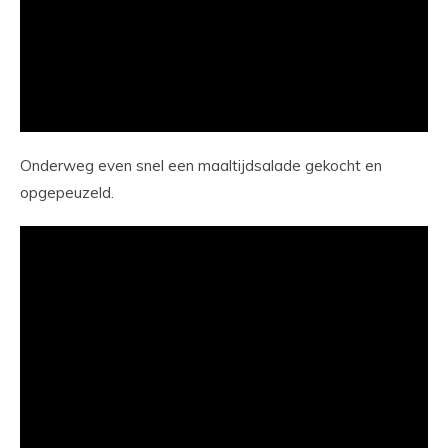
Onderweg even snel een maaltijdsalade gekocht en
opgepeuzeld.