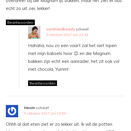
overdreef bij die Magnum ijs bakken, maar het ziet er dus
echt zo uit..oei, lekker!
Beantwoorden
sarahandbeauty
schreef:
5 oktober 2017 om 21:49
Hahaha, nou zo een vaart zal het niet lopen
met mijn baksels hoor 😉 en die Magnum
bakken zijn echt een aanrader, het zit ook vol
met chocola, Yumm!
Beantwoorden
Nesrin
schreef:
5 oktober 2017 om 23:54
Ohhh al dat eten ziet er zo lekker uit. Ik wil de potten