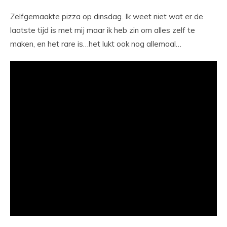
Zelfgemaakte pizza op dinsdag. Ik weet niet wat er de
laatste tijd is met mij maar ik heb zin om alles zelf te
maken, en het rare is…het lukt ook nog allemaal…