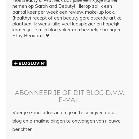
Hoii Beauty's, Wat leuk dat jullie een kijkje komen
nemen op Sarah and Beauty! Hierop zal ik een
aantal keer per week een review, make-up look,
(healthy) recept of een beauty gerelateerde artikel
plaatsen. Ik wens jullie veel leesplezier en hopelijk
komen jullie mijn blog vaker een bezoekje brengen.
Stay Beautifull ❤
ABONNEER JE OP DIT BLOG D.M.V.
E-MAIL
Voer je e-mailadres in om je in te schrijven op dit
blog en e-mailmeldingen te ontvangen van nieuwe
berichten.