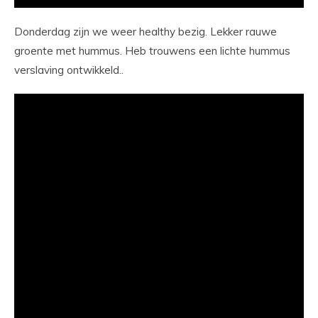
Donderdag zijn we weer healthy bezig. Lekker rauwe
groente met hummus. Heb trouwens een lichte hummus
verslaving ontwikkeld..