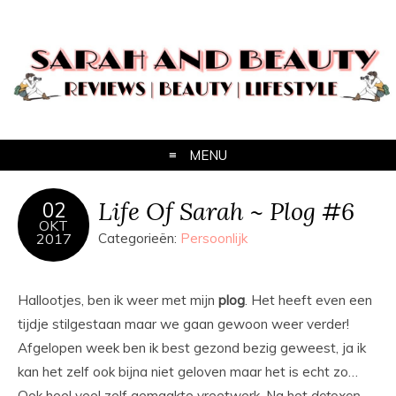
MENU
Life Of Sarah ~ Plog #6
02
OKT
2017
Categorieën:
Persoonlijk
Hallootjes, ben ik weer met mijn
plog
. Het heeft even een
tijdje stilgestaan maar we gaan gewoon weer verder!
Afgelopen week ben ik best gezond bezig geweest, ja ik
kan het zelf ook bijna niet geloven maar het is echt zo…
Ook heel veel zelf gemaakte vreetwerk. Na het
detoxen