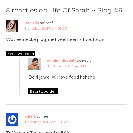
8 reacties op Life Of Sarah ~ Plog #6
Danielle
schreef:
3 oktober 2017 om 08:27
Wat een leuke plog, met veel heerlijk foodfoto’s!
Beantwoorden
sarahandbeauty
schreef:
3 oktober 2017 om 11:05
Dankjewel 🙂 i love food hahaha
Beantwoorden
Sanne
schreef:
4 oktober 2017 om 19:52
Toffe plog. Zier er goed uit!! 🙂