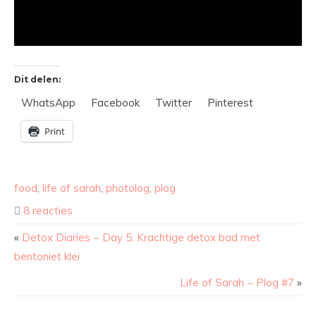
Dit delen:
WhatsApp
Facebook
Twitter
Pinterest
Print
food
,
life of sarah
,
photolog
,
plog
8 reacties
«
Detox Diaries ~ Day 5: Krachtige detox bad met
bentoniet klei
Life of Sarah ~ Plog #7
»