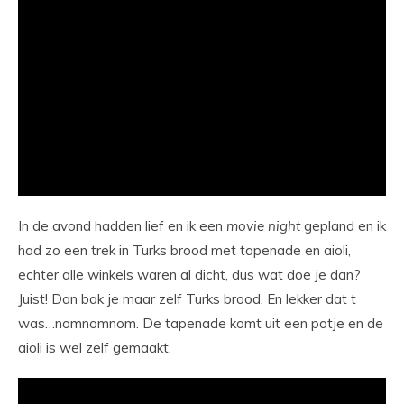
In de avond hadden lief en ik een
movie
night
gepland en ik
had zo een trek in Turks brood met tapenade en aioli,
echter alle winkels waren al dicht, dus wat doe je dan?
Juist! Dan bak je maar zelf Turks brood. En lekker dat t
was…nomnomnom. De tapenade komt uit een potje en de
aioli is wel zelf gemaakt.