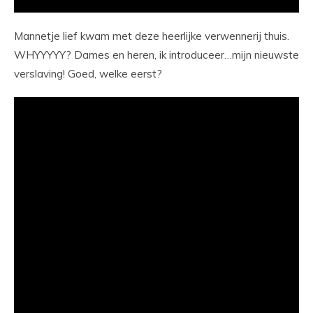
Mannetje lief kwam met deze heerlijke verwennerij thuis.
WHYYYYY? Dames en heren, ik introduceer…mijn nieuwste
verslaving! Goed, welke eerst?