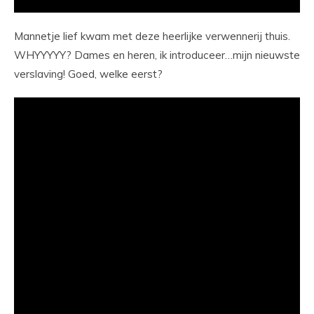
Mannetje lief kwam met deze heerlijke verwennerij thuis.
WHYYYYY? Dames en heren, ik introduceer…mijn nieuwste
verslaving! Goed, welke eerst?