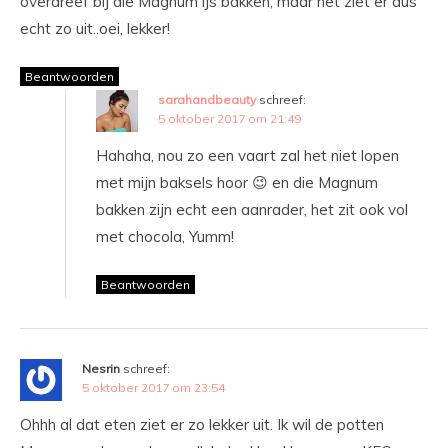
overdreef bij die Magnum ijs bakken, maar het ziet er dus
echt zo uit..oei, lekker!
Beantwoorden
sarahandbeauty
schreef:
5 oktober 2017 om 21:49
Hahaha, nou zo een vaart zal het niet lopen
met mijn baksels hoor 😉 en die Magnum
bakken zijn echt een aanrader, het zit ook vol
met chocola, Yumm!
Beantwoorden
Nesrin
schreef:
5 oktober 2017 om 23:54
Ohhh al dat eten ziet er zo lekker uit. Ik wil de potten