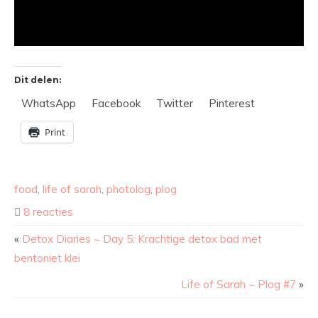
Dit delen:
WhatsApp
Facebook
Twitter
Pinterest
Print
food
,
life of sarah
,
photolog
,
plog
8 reacties
«
Detox Diaries ~ Day 5: Krachtige detox bad met
bentoniet klei
Life of Sarah ~ Plog #7
»