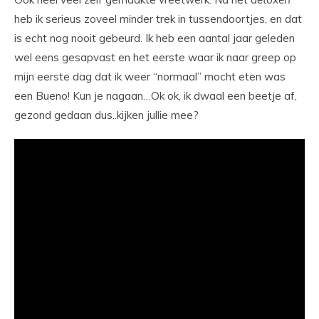
heb ik serieus zoveel minder trek in tussendoortjes, en dat
is echt nog nooit gebeurd. Ik heb een aantal jaar geleden
wel eens gesapvast en het eerste waar ik naar greep op
mijn eerste dag dat ik weer “normaal” mocht eten was
een Bueno! Kun je nagaan…Ok ok, ik dwaal een beetje af,
gezond gedaan dus..kijken jullie mee?