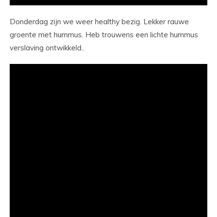
Donderdag zijn we weer healthy bezig. Lekker rauwe
groente met hummus. Heb trouwens een lichte hummus
verslaving ontwikkeld..