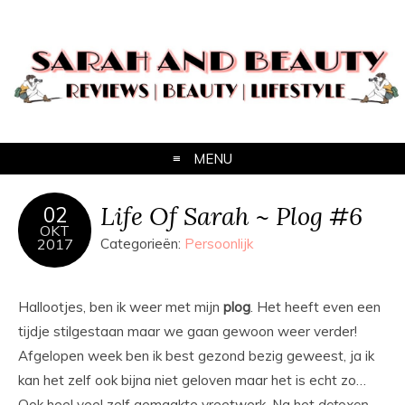
MENU
Life Of Sarah ~ Plog #6
02
OKT
2017
Categorieën:
Persoonlijk
Hallootjes, ben ik weer met mijn
plog
. Het heeft even een
tijdje stilgestaan maar we gaan gewoon weer verder!
Afgelopen week ben ik best gezond bezig geweest, ja ik
kan het zelf ook bijna niet geloven maar het is echt zo…
Ook heel veel zelf gemaakte vreetwerk. Na het
detoxen