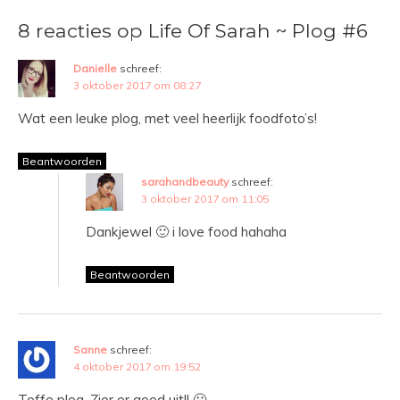
8 reacties op Life Of Sarah ~ Plog #6
Danielle
schreef:
3 oktober 2017 om 08:27
Wat een leuke plog, met veel heerlijk foodfoto’s!
Beantwoorden
sarahandbeauty
schreef:
3 oktober 2017 om 11:05
Dankjewel 🙂 i love food hahaha
Beantwoorden
Sanne
schreef:
4 oktober 2017 om 19:52
Toffe plog. Zier er goed uit!! 🙂