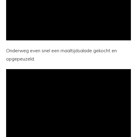
Onderweg even snel een maaltijdsalade gekocht en
opgepeuzeld.