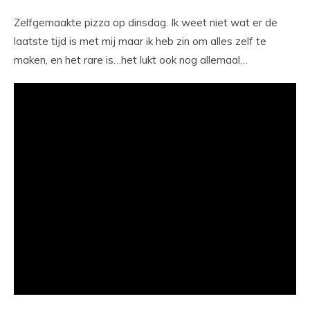
Zelfgemaakte pizza op dinsdag. Ik weet niet wat er de
laatste tijd is met mij maar ik heb zin om alles zelf te
maken, en het rare is…het lukt ook nog allemaal…