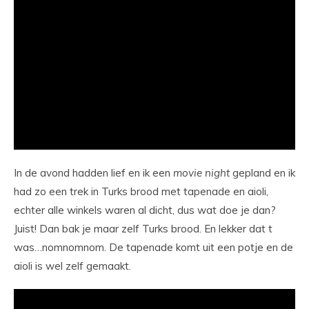
In de avond hadden lief en ik een
movie
night
gepland en ik
had zo een trek in Turks brood met tapenade en aioli,
echter alle winkels waren al dicht, dus wat doe je dan?
Juist! Dan bak je maar zelf Turks brood. En lekker dat t
was…nomnomnom. De tapenade komt uit een potje en de
aioli is wel zelf gemaakt.