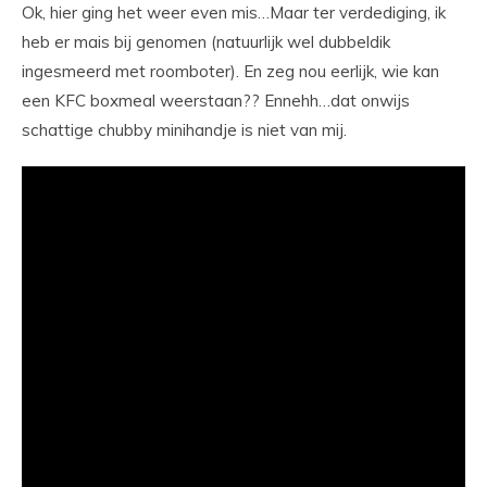
Ok, hier ging het weer even mis…Maar ter verdediging, ik
heb er mais bij genomen (natuurlijk wel dubbeldik
ingesmeerd met roomboter). En zeg nou eerlijk, wie kan
een KFC boxmeal weerstaan?? Ennehh…dat onwijs
schattige chubby minihandje is niet van mij.