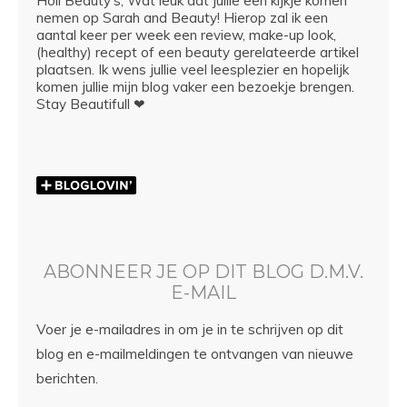
Hoii Beauty's, Wat leuk dat jullie een kijkje komen
nemen op Sarah and Beauty! Hierop zal ik een
aantal keer per week een review, make-up look,
(healthy) recept of een beauty gerelateerde artikel
plaatsen. Ik wens jullie veel leesplezier en hopelijk
komen jullie mijn blog vaker een bezoekje brengen.
Stay Beautifull ❤
ABONNEER JE OP DIT BLOG D.M.V.
E-MAIL
Voer je e-mailadres in om je in te schrijven op dit
blog en e-mailmeldingen te ontvangen van nieuwe
berichten.