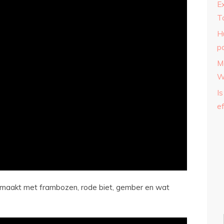
E
T
H
p
M
W
Is
ef
gemaakt met frambozen, rode biet, gember en wat