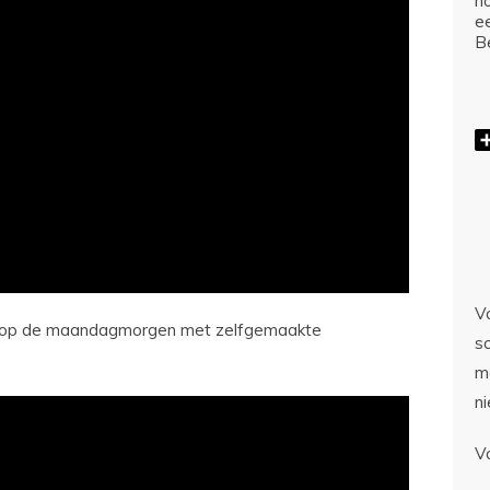
ho
e
Be
Vo
je op de maandagmorgen met zelfgemaakte
sc
m
n
V