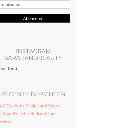
Abonneren
INSTAGRAM
SARAHANDBEAUTY
een feed
RECENTE BERICHTEN
AC Studiofix Sculpt and Shape
ontour Palette Medium/Dark
eview