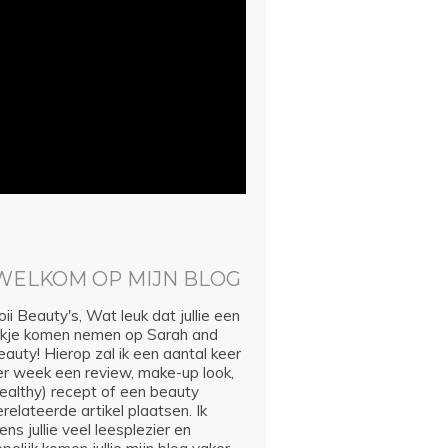
WELKOM OP MIJN BLOG
ii Beauty's, Wat leuk dat jullie een
ijkje komen nemen op Sarah and
auty! Hierop zal ik een aantal keer
er week een review, make-up look,
healthy) recept of een beauty
relateerde artikel plaatsen. Ik
ns jullie veel leesplezier en