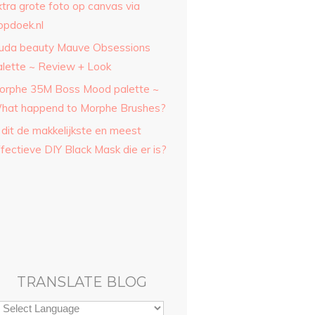
xtra grote foto op canvas via
opdoek.nl
uda beauty Mauve Obsessions
alette ~ Review + Look
orphe 35M Boss Mood palette ~
hat happend to Morphe Brushes?
 dit de makkelijkste en meest
fectieve DIY Black Mask die er is?
TRANSLATE BLOG