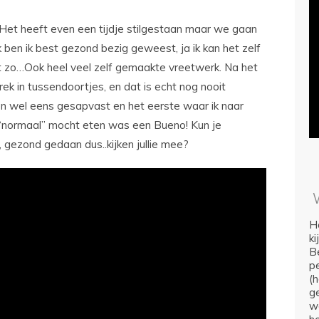
 Het heeft even een tijdje stilgestaan maar we gaan
en ik best gezond bezig geweest, ja ik kan het zelf
ht zo…Ook heel veel zelf gemaakte vreetwerk. Na het
rek in tussendoortjes, en dat is echt nog nooit
en wel eens gesapvast en het eerste waar ik naar
 “normaal” mocht eten was een Bueno! Kun je
 gezond gedaan dus..kijken jullie mee?
Ho
k
Be
p
(
ge
we