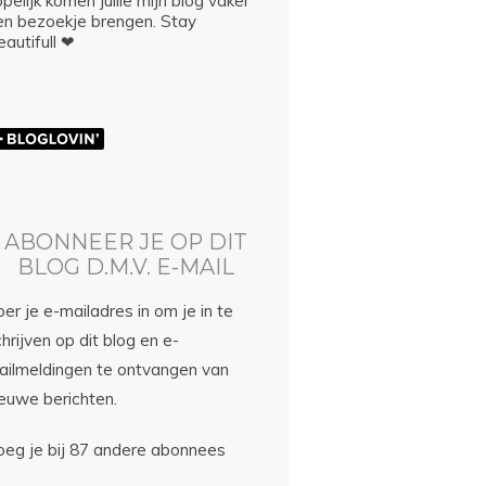
pelijk komen jullie mijn blog vaker
en bezoekje brengen. Stay
autifull ❤
ABONNEER JE OP DIT
BLOG D.M.V. E-MAIL
er je e-mailadres in om je in te
hrijven op dit blog en e-
ailmeldingen te ontvangen van
ieuwe berichten.
oeg je bij 87 andere abonnees