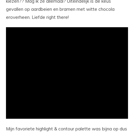
kiezen?? Mag ik ze allemaal? Uiteindelijk is de keus
gevallen op aardbeien en bramen met witte chocola
eroverheen. Liefde right there!
Mijn favoriete highlight & contour palette was bijna op dus