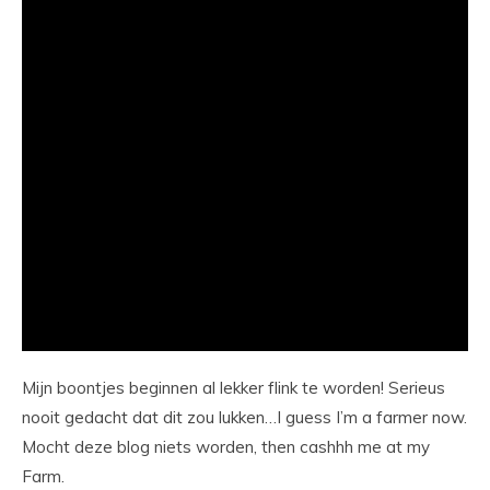
Mijn boontjes beginnen al lekker flink te worden! Serieus
nooit gedacht dat dit zou lukken…I guess I’m a farmer now.
Mocht deze blog niets worden, then cashhh me at my
Farm.