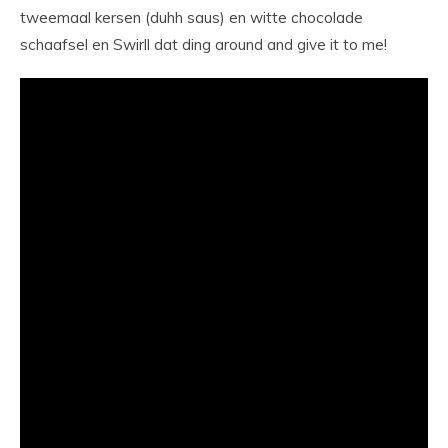
tweemaal kersen (duhh saus) en witte chocolade
schaafsel en Swirll dat ding around and give it to me!