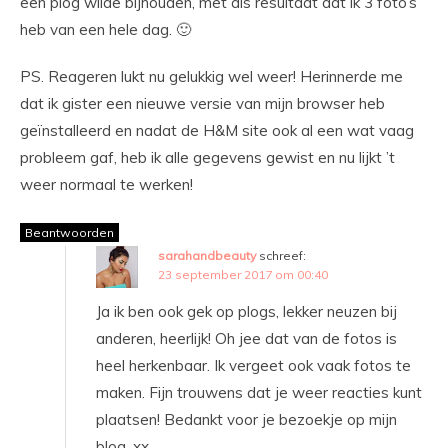
een plog wilde bijhouden, met als resultaat dat ik 3 foto’s
heb van een hele dag. 🙂
PS. Reageren lukt nu gelukkig wel weer! Herinnerde me
dat ik gister een nieuwe versie van mijn browser heb
geïnstalleerd en nadat de H&M site ook al een wat vaag
probleem gaf, heb ik alle gegevens gewist en nu lijkt ’t
weer normaal te werken!
Beantwoorden
sarahandbeauty
schreef:
23 september 2017 om 00:40
Ja ik ben ook gek op plogs, lekker neuzen bij
anderen, heerlijk! Oh jee dat van de fotos is
heel herkenbaar. Ik vergeet ook vaak fotos te
maken. Fijn trouwens dat je weer reacties kunt
plaatsen! Bedankt voor je bezoekje op mijn
blog. xx