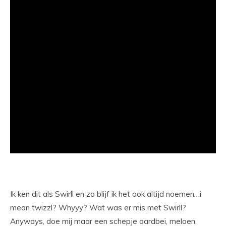
Ik ken dit als Swirll en zo blijf ik het ook altijd noemen…i
mean twizzl? Whyyy? Wat was er mis met Swirll?
Anyways, doe mij maar een schepje aardbei, meloen,