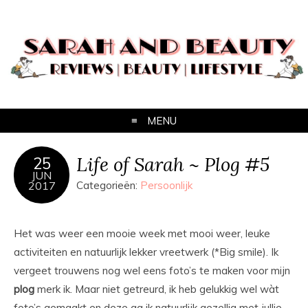
MENU
Life of Sarah ~ Plog #5
25
JUN
2017
Categorieën:
Persoonlijk
Het was weer een mooie week met mooi weer, leuke
activiteiten en natuurlijk lekker vreetwerk (*Big smile). Ik
vergeet trouwens nog wel eens foto’s te maken voor mijn
plog
merk ik. Maar niet getreurd, ik heb gelukkig wel wàt
foto’s gemaakt en deze ga ik natuurlijk gezellig met jullie