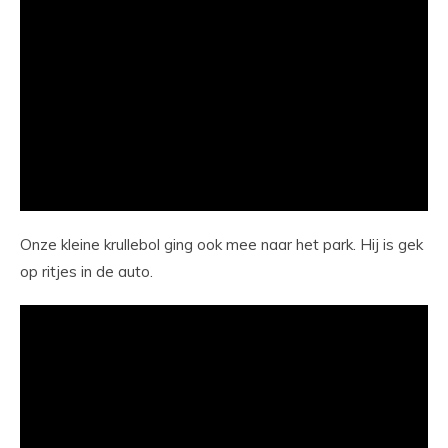
Onze kleine krullebol ging ook mee naar het park. Hij is gek
op ritjes in de auto.