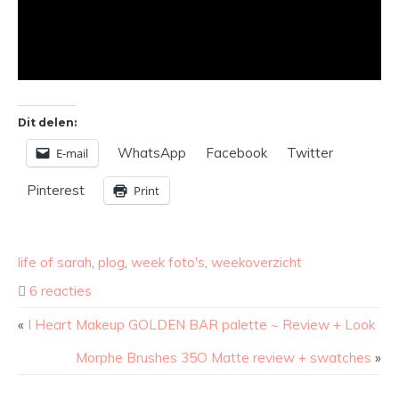
Dit delen:
WhatsApp
Facebook
Twitter
E-mail
Pinterest
Print
life of sarah
,
plog
,
week foto's
,
weekoverzicht
6 reacties
«
I Heart Makeup GOLDEN BAR palette ~ Review + Look
Morphe Brushes 35O Matte review + swatches
»