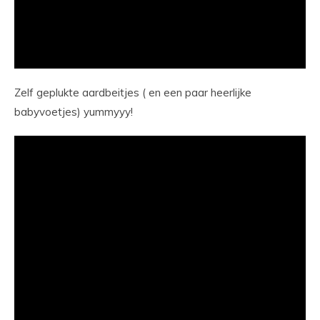
Zelf geplukte aardbeitjes ( en een paar heerlijke
babyvoetjes) yummyyy!