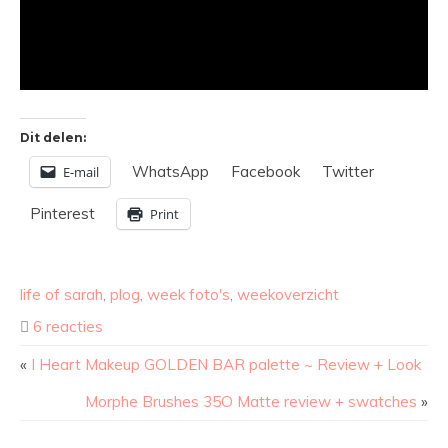
Dit delen:
WhatsApp
Facebook
Twitter
E-mail
Pinterest
Print
life of sarah
,
plog
,
week foto's
,
weekoverzicht
6 reacties
«
I Heart Makeup GOLDEN BAR palette ~ Review + Look
Morphe Brushes 35O Matte review + swatches
»