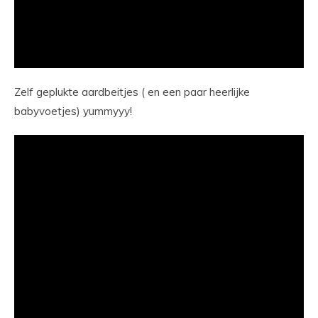
Zelf geplukte aardbeitjes ( en een paar heerlijke
babyvoetjes) yummyyy!