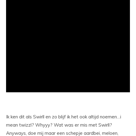
Ik ken dit als Swirll en zo blijf ik het ook altijd noemen…i
mean twizzl? Whyyy? Wat was er mis met Swirll?
Anyways, doe mij maar een schepje aardbei, meloen,