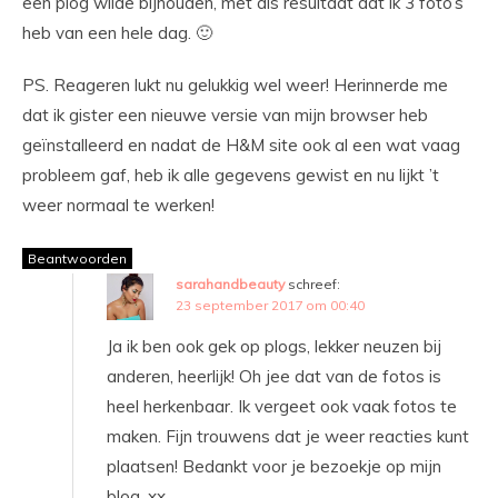
een plog wilde bijhouden, met als resultaat dat ik 3 foto’s
heb van een hele dag. 🙂
PS. Reageren lukt nu gelukkig wel weer! Herinnerde me
dat ik gister een nieuwe versie van mijn browser heb
geïnstalleerd en nadat de H&M site ook al een wat vaag
probleem gaf, heb ik alle gegevens gewist en nu lijkt ’t
weer normaal te werken!
Beantwoorden
sarahandbeauty
schreef:
23 september 2017 om 00:40
Ja ik ben ook gek op plogs, lekker neuzen bij
anderen, heerlijk! Oh jee dat van de fotos is
heel herkenbaar. Ik vergeet ook vaak fotos te
maken. Fijn trouwens dat je weer reacties kunt
plaatsen! Bedankt voor je bezoekje op mijn
blog. xx