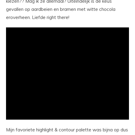
kiezen?? Mag ik ze allemaal? Uiteindelijk is de keus
gevallen op aardbeien en bramen met witte chocola
eroverheen. Liefde right there!
Mijn favoriete highlight & contour palette was bijna op dus