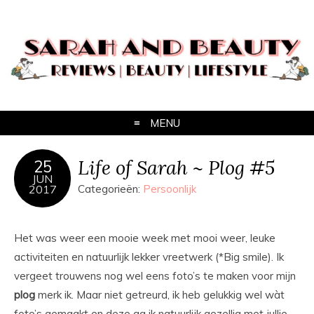
MENU
Life of Sarah ~ Plog #5
25
JUN
2017
Categorieën:
Persoonlijk
Het was weer een mooie week met mooi weer, leuke
activiteiten en natuurlijk lekker vreetwerk (*Big smile). Ik
vergeet trouwens nog wel eens foto’s te maken voor mijn
plog
merk ik. Maar niet getreurd, ik heb gelukkig wel wàt
foto’s gemaakt en deze ga ik natuurlijk gezellig met jullie