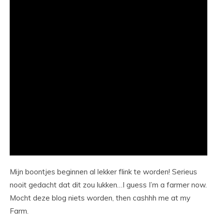
Mijn boontjes beginnen al lekker flink te worden! Serieus
nooit gedacht dat dit zou lukken…I guess I’m a farmer now.
Mocht deze blog niets worden, then cashhh me at my
Farm.