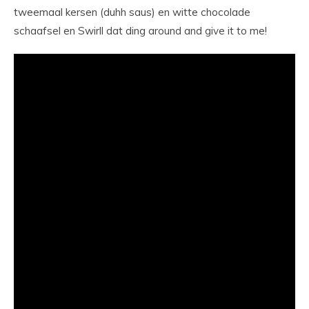
tweemaal kersen (duhh saus) en witte chocolade
schaafsel en Swirll dat ding around and give it to me!