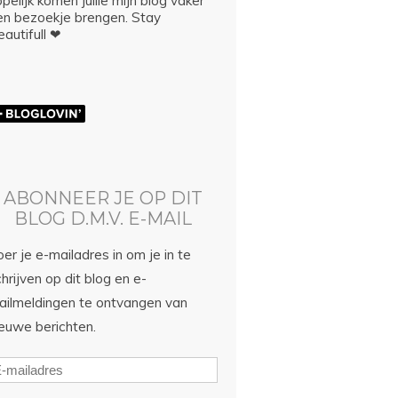
pelijk komen jullie mijn blog vaker
en bezoekje brengen. Stay
autifull ❤
ABONNEER JE OP DIT
BLOG D.M.V. E-MAIL
er je e-mailadres in om je in te
hrijven op dit blog en e-
ailmeldingen te ontvangen van
ieuwe berichten.