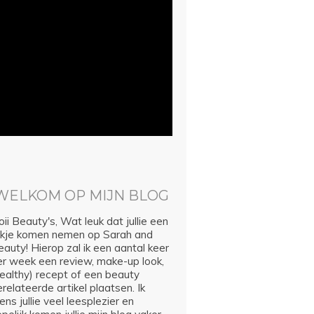
WELKOM OP MIJN BLOG
ii Beauty's, Wat leuk dat jullie een
ijkje komen nemen op Sarah and
auty! Hierop zal ik een aantal keer
er week een review, make-up look,
healthy) recept of een beauty
relateerde artikel plaatsen. Ik
ns jullie veel leesplezier en