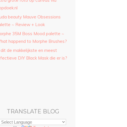
xtra grote foto op canvas via
opdoek.nl
uda beauty Mauve Obsessions
alette ~ Review + Look
orphe 35M Boss Mood palette ~
hat happend to Morphe Brushes?
 dit de makkelijkste en meest
fectieve DIY Black Mask die er is?
TRANSLATE BLOG