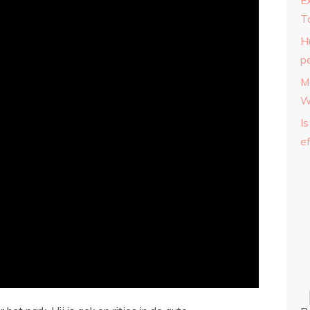
E
T
H
p
M
W
Is
ef