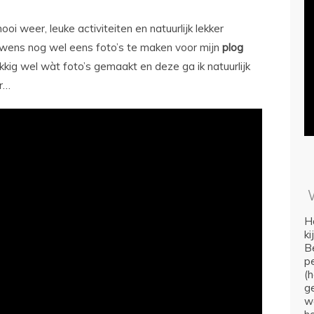
weer, leuke activiteiten en natuurlijk lekker
ouwens nog wel eens foto’s te maken voor mijn
plog
ukkig wel wàt foto’s gemaakt en deze ga ik natuurlijk
er…
Ho
k
Be
p
(
ge
we