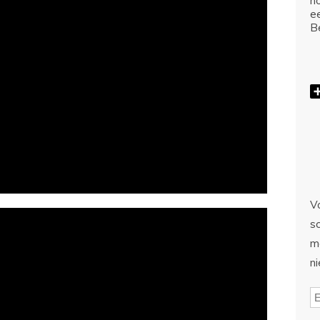
ho
e
Be
Vo
sc
m
n