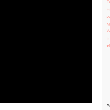
T
H
p
M
W
Is
ef
P