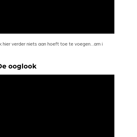
k hier verder niets aan hoeft toe te voegen…am i
De ooglook