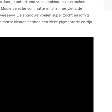
ardoor je ontzettend veel combinaties kan maken.
. Mooie selectie van matte en shimmer. Zelfs de
ig, yeeeeyy. De shadows voelen super zacht en romig
 de matte kleuren hebben een zieke pigmentatie en zijn