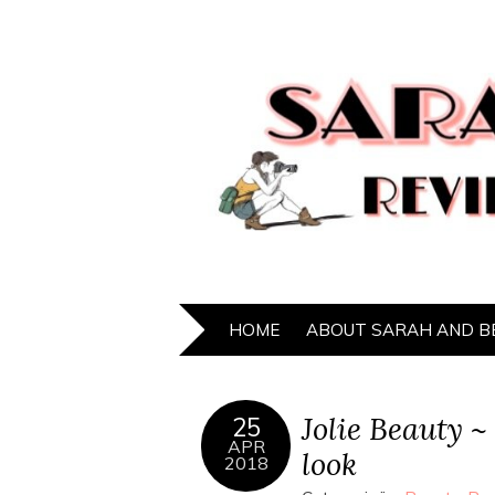
HOME
ABOUT SARAH AND B
Jolie Beauty ~
25
APR
look
2018