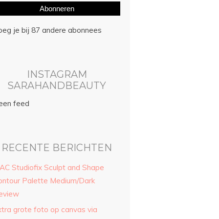
Abonneren
oeg je bij 87 andere abonnees
INSTAGRAM
SARAHANDBEAUTY
een feed
RECENTE BERICHTEN
AC Studiofix Sculpt and Shape
ontour Palette Medium/Dark
eview
xtra grote foto op canvas via