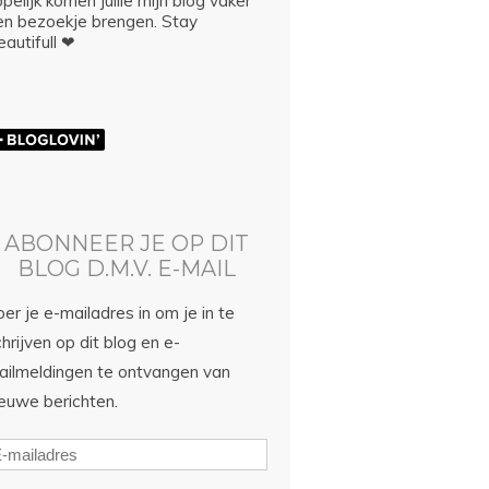
pelijk komen jullie mijn blog vaker
en bezoekje brengen. Stay
autifull ❤
ABONNEER JE OP DIT
BLOG D.M.V. E-MAIL
er je e-mailadres in om je in te
hrijven op dit blog en e-
ailmeldingen te ontvangen van
ieuwe berichten.