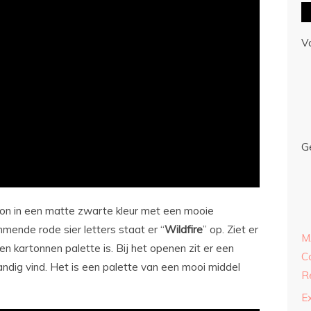
V
G
ton in een matte zwarte kleur met een mooie
mende rode sier letters staat er “
Wildfire
” op. Ziet er
M
en kartonnen palette is. Bij het openen zit er een
C
handig vind. Het is een palette van een mooi middel
R
E