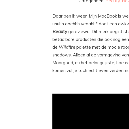
Categorieën:
Beauty
,
Re
Daar ben ik weer! Mijn MacBook is we
uhuhh ooehhh yeaahh* doet een awkwa
Beauty
gereviewd. Dit merk begint st
betaalbare producten die ook nog eens 
de
Wildfire
palette met de mooie rood
shadows. Alleen al de vormgeving van h
Maargoed, nu het belangrijkste, hoe is
komen zul je toch echt even verder mo