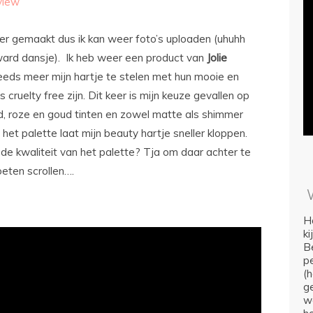
view
er gemaakt dus ik kan weer foto’s uploaden (uhuhh
rd dansje). Ik heb weer een product van
Jolie
eeds meer mijn hartje te stelen met hun mooie en
cruelty free zijn. Dit keer is mijn keuze gevallen op
, roze en goud tinten en zowel matte als shimmer
et palette laat mijn beauty hartje sneller kloppen.
 de kwaliteit van het palette? Tja om daar achter te
eten scrollen….
Ho
k
Be
p
(
ge
we