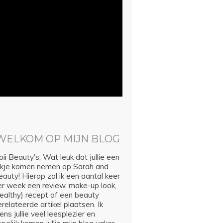
WELKOM OP MIJN BLOG
ii Beauty's, Wat leuk dat jullie een
ijkje komen nemen op Sarah and
auty! Hierop zal ik een aantal keer
er week een review, make-up look,
healthy) recept of een beauty
relateerde artikel plaatsen. Ik
ns jullie veel leesplezier en