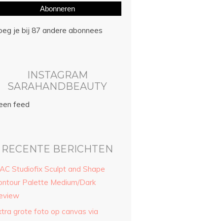
Abonneren
oeg je bij 87 andere abonnees
INSTAGRAM
SARAHANDBEAUTY
een feed
RECENTE BERICHTEN
AC Studiofix Sculpt and Shape
ontour Palette Medium/Dark
eview
xtra grote foto op canvas via