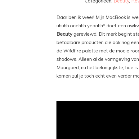
Categorieën:
Beauty
,
Re
Daar ben ik weer! Mijn MacBook is we
uhuhh ooehhh yeaahh* doet een awkwa
Beauty
gereviewd. Dit merk begint st
betaalbare producten die ook nog eens 
de
Wildfire
palette met de mooie rood
shadows. Alleen al de vormgeving van h
Maargoed, nu het belangrijkste, hoe is
komen zul je toch echt even verder mo