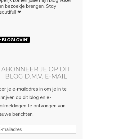
pelijk komen jullie mijn blog vaker
en bezoekje brengen. Stay
autifull ❤
ABONNEER JE OP DIT
BLOG D.M.V. E-MAIL
er je e-mailadres in om je in te
hrijven op dit blog en e-
ailmeldingen te ontvangen van
ieuwe berichten.