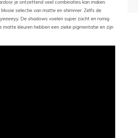
ardoor je ontzettend veel combinaties kan maken.
. Mooie selectie van matte en shimmer. Zelfs de
ig, yeeeeyy. De shadows voelen super zacht en romig
 de matte kleuren hebben een zieke pigmentatie en zijn