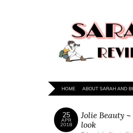
HOME
ABOUT SARAH AND B
Jolie Beauty ~
25
APR
look
2018