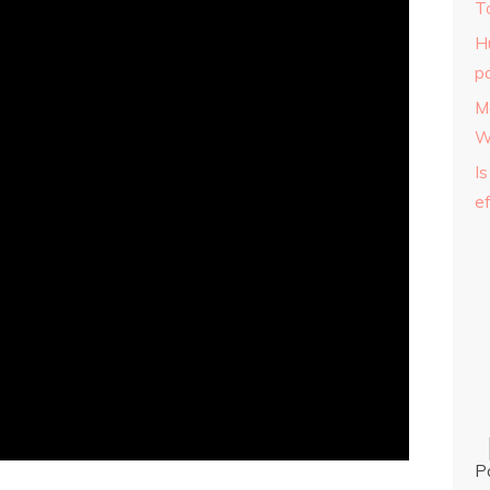
T
H
p
M
W
Is
ef
P