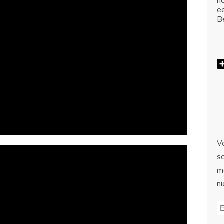
ho
e
Be
Vo
sc
m
n