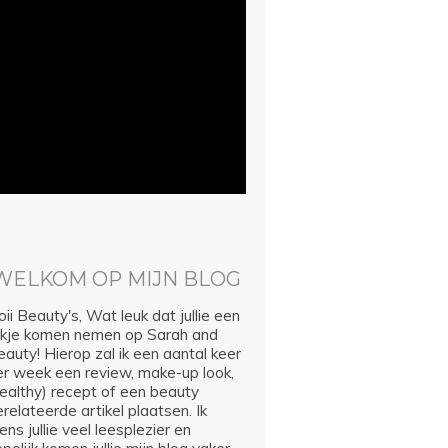
WELKOM OP MIJN BLOG
ii Beauty's, Wat leuk dat jullie een
ijkje komen nemen op Sarah and
auty! Hierop zal ik een aantal keer
er week een review, make-up look,
healthy) recept of een beauty
relateerde artikel plaatsen. Ik
ns jullie veel leesplezier en