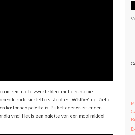
V
G
ton in een matte zwarte kleur met een mooie
mende rode sier letters staat er “
Wildfire
” op. Ziet er
M
en kartonnen palette is. Bij het openen zit er een
C
handig vind. Het is een palette van een mooi middel
R
E