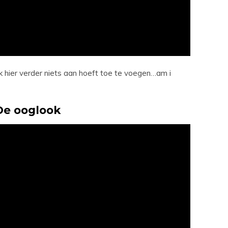
k hier verder niets aan hoeft toe te voegen…am i
De ooglook