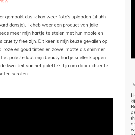
view
er gemaakt dus ik kan weer foto’s uploaden (uhuhh
rd dansje). Ik heb weer een product van
Jolie
eeds meer mijn hartje te stelen met hun mooie en
cruelty free zijn. Dit keer is mijn keuze gevallen op
, roze en goud tinten en zowel matte als shimmer
et palette laat mijn beauty hartje sneller kloppen.
 de kwaliteit van het palette? Tja om daar achter te
eten scrollen….
Ho
k
Be
p
(
ge
we