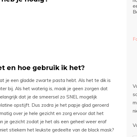
ho
e
Be
F
t en hoe gebruik ik het?
t je een gladde zwarte pasta hebt. Als het te dik is
Vo
ter bij. Als het waterig is, maak je geen zorgen dat
sc
 belangrijk dat je de smeersel zo SNEL mogelijk
m
atine opstijft. Dus zodra je het papje glad geroerd
n
matig over je hele gezicht en zorg ervoor dat het
n je gezicht zodat je het als een geheel weer eraf
V
at niet stiekem het leukste gedeelte van de black mask?