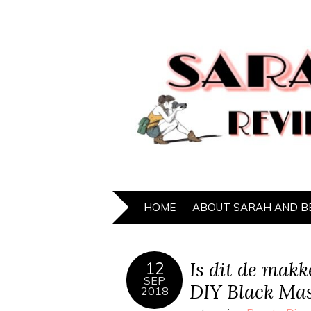
HOME
ABOUT SARAH AND B
Is dit de makk
12
SEP
DIY Black Mask
2018