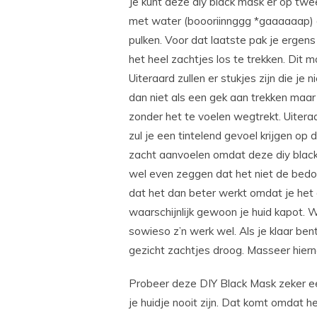
Je kunt deze diy black mask er op tw
met water (boooriinnggg *gaaaaaap) ò
pulken. Voor dat laatste pak je ergen
het heel zachtjes los te trekken. Dit mo
Uiteraard zullen er stukjes zijn die je 
dan niet als een gek aan trekken maar
zonder het te voelen wegtrekt. Uiteraa
zul je een tintelend gevoel krijgen op d
zacht aanvoelen omdat deze diy black 
wel even zeggen dat het niet de bedoe
dat het dan beter werkt omdat je het 
waarschijnlijk gewoon je huid kapot. W
sowieso z’n werk wel. Als je klaar ben
gezicht zachtjes droog. Masseer hiern
Probeer deze DIY Black Mask zeker ee
je huidje nooit zijn. Dat komt omdat 