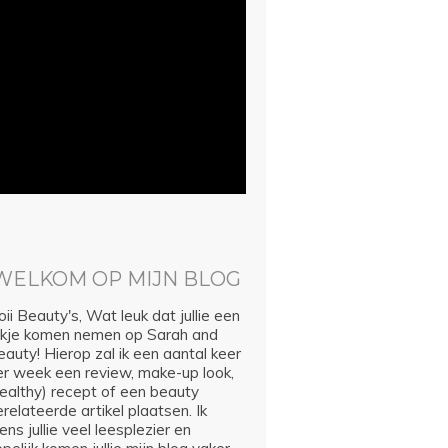
WELKOM OP MIJN BLOG
ii Beauty's, Wat leuk dat jullie een
ijkje komen nemen op Sarah and
auty! Hierop zal ik een aantal keer
er week een review, make-up look,
healthy) recept of een beauty
relateerde artikel plaatsen. Ik
ns jullie veel leesplezier en