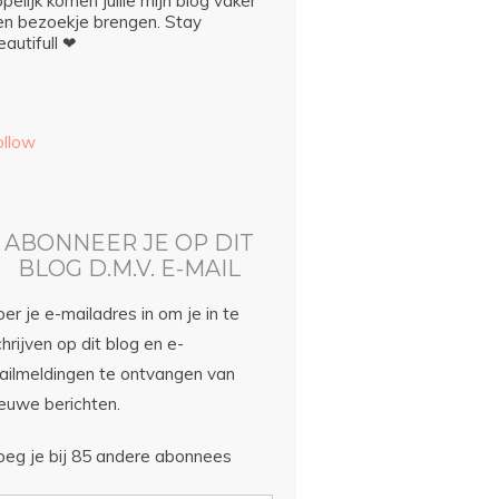
pelijk komen jullie mijn blog vaker
en bezoekje brengen. Stay
autifull ❤
ollow
ABONNEER JE OP DIT
BLOG D.M.V. E-MAIL
er je e-mailadres in om je in te
hrijven op dit blog en e-
ailmeldingen te ontvangen van
ieuwe berichten.
oeg je bij 85 andere abonnees