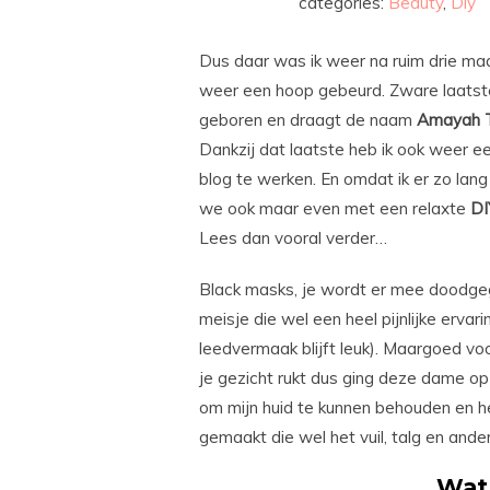
categories:
Beauty
,
Diy
Dus daar was ik weer na ruim drie maa
weer een hoop gebeurd. Zware laatste
geboren en draagt de naam
Amayah
Dankzij dat laatste heb ik ook weer e
blog te werken. En omdat ik er zo la
we ook maar even met een relaxte
DI
Lees dan vooral verder…
Black masks, je wordt er mee doodgego
meisje die wel een heel pijnlijke erva
leedvermaak blijft leuk). Maargoed voor
je gezicht rukt dus ging deze dame o
om mijn huid te kunnen behouden en het
gemaakt die wel het vuil, talg en ander
Wat 