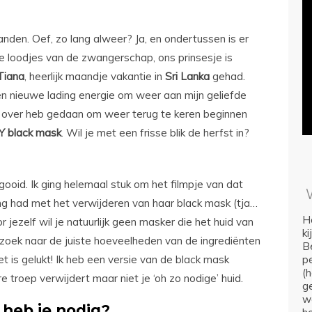
nden. Oef, zo lang alweer? Ja, en ondertussen is er
 loodjes van de zwangerschap, ons prinsesje is
Tiana
, heerlijk maandje vakantie in
Sri
Lanka
gehad.
en nieuwe lading energie om weer aan mijn geliefde
ng over heb gedaan om weer terug te keren beginnen
Y
black
mask
. Wil je met een frisse blik de herfst in?
oid. Ik ging helemaal stuk om het filmpje van dat
ring had met het verwijderen van haar black mask (tja…
Ho
 jezelf wil je natuurlijk geen masker die het huid van
k
pzoek naar de juiste hoeveelheden van de ingrediënten
Be
 is gelukt! Ik heb een versie van de black mask
p
(
e troep verwijdert maar niet je ‘oh zo nodige’ huid.
ge
we
heb je nodig?