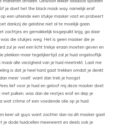
ee manieren afhalen. Gewoon lekker oldskool spoelen
f je doet het the black mask way, namelijk eraf
s op een uiteinde een stukje masker vast en probeert
et dankzij de gelatine niet al te moeilijk gaan.
niet zachtjes en gemakkelijk losgepulkt krijg, ga daar
 was die stukjes weg. Het is geen masker die je
rd zul je wel een licht trekje eraan moeten geven en
ie plekken maar tegelijkertijd zal je huid ongelooflijk
mask alle viezigheid van je huid meetrekt. Laat me
ling is dat je heel hard gaat trekken omdat je denkt
dan meer ‘voelt’ want dan trek je hoogst
ees lief voor je huid en geloof mij deze masker doet
t met pulken, was dan de restjes eraf en dep je
a wat crème of een voedende olie op je huid.
n keer uit guys want zachter dan na dit masker gaat
het je dode huidcellen meeneemt en deels ook je