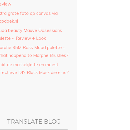
eview
xtra grote foto op canvas via
opdoek.nl
uda beauty Mauve Obsessions
alette ~ Review + Look
orphe 35M Boss Mood palette ~
hat happend to Morphe Brushes?
 dit de makkelijkste en meest
fectieve DIY Black Mask die er is?
TRANSLATE BLOG