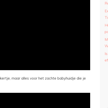
R
E
T
H
p
M
W
Is
ef
ertje, maar alles voor het zachte babyhuidje die je