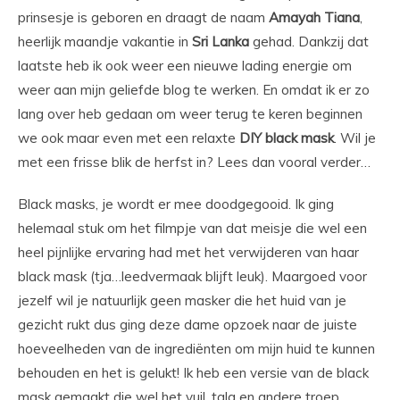
prinsesje is geboren en draagt de naam
Amayah
Tiana
,
heerlijk maandje vakantie in
Sri
Lanka
gehad. Dankzij dat
laatste heb ik ook weer een nieuwe lading energie om
weer aan mijn geliefde blog te werken. En omdat ik er zo
lang over heb gedaan om weer terug te keren beginnen
we ook maar even met een relaxte
DIY
black
mask
. Wil je
met een frisse blik de herfst in? Lees dan vooral verder…
Black masks, je wordt er mee doodgegooid. Ik ging
helemaal stuk om het filmpje van dat meisje die wel een
heel pijnlijke ervaring had met het verwijderen van haar
black mask (tja…leedvermaak blijft leuk). Maargoed voor
jezelf wil je natuurlijk geen masker die het huid van je
gezicht rukt dus ging deze dame opzoek naar de juiste
hoeveelheden van de ingrediënten om mijn huid te kunnen
behouden en het is gelukt! Ik heb een versie van de black
mask gemaakt die wel het vuil, talg en andere troep