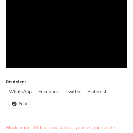
Dit delen:
WhatsApp
Facebook
Twitter
Pinterest
Print
Black mask
,
DIY black mask
,
do it yourself
,
makkelijke