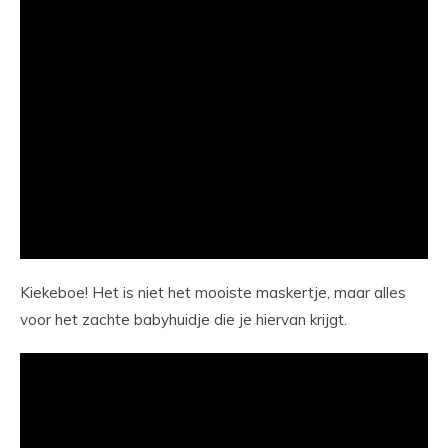
Kiekeboe! Het is niet het mooiste maskertje, maar alles
voor het zachte babyhuidje die je hiervan krijgt.