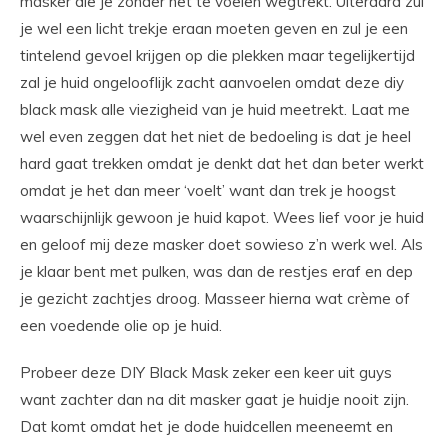
masker die je zonder het te voelen wegtrekt. Uiteraard zul
je wel een licht trekje eraan moeten geven en zul je een
tintelend gevoel krijgen op die plekken maar tegelijkertijd
zal je huid ongelooflijk zacht aanvoelen omdat deze diy
black mask alle viezigheid van je huid meetrekt. Laat me
wel even zeggen dat het niet de bedoeling is dat je heel
hard gaat trekken omdat je denkt dat het dan beter werkt
omdat je het dan meer ‘voelt’ want dan trek je hoogst
waarschijnlijk gewoon je huid kapot. Wees lief voor je huid
en geloof mij deze masker doet sowieso z’n werk wel. Als
je klaar bent met pulken, was dan de restjes eraf en dep
je gezicht zachtjes droog. Masseer hierna wat crème of
een voedende olie op je huid.
Probeer deze DIY Black Mask zeker een keer uit guys
want zachter dan na dit masker gaat je huidje nooit zijn.
Dat komt omdat het je dode huidcellen meeneemt en