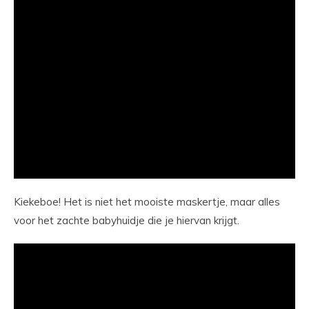
Kiekeboe! Het is niet het mooiste maskertje, maar alles
voor het zachte babyhuidje die je hiervan krijgt.