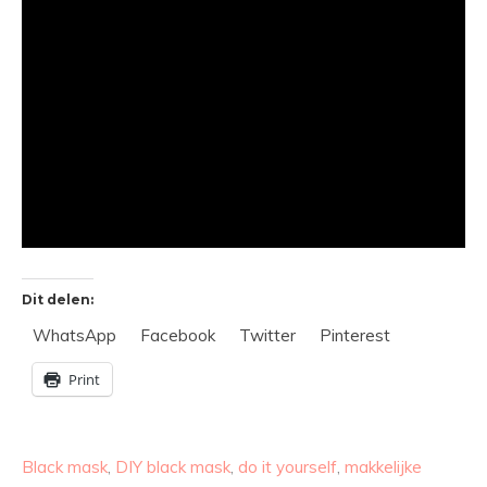
Dit delen:
WhatsApp
Facebook
Twitter
Pinterest
Print
Black mask
,
DIY black mask
,
do it yourself
,
makkelijke