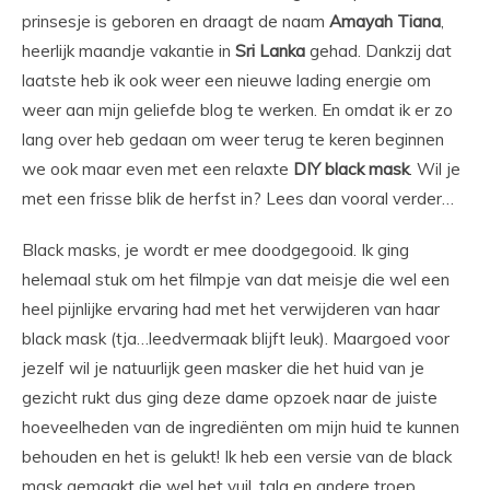
prinsesje is geboren en draagt de naam
Amayah
Tiana
,
heerlijk maandje vakantie in
Sri
Lanka
gehad. Dankzij dat
laatste heb ik ook weer een nieuwe lading energie om
weer aan mijn geliefde blog te werken. En omdat ik er zo
lang over heb gedaan om weer terug te keren beginnen
we ook maar even met een relaxte
DIY
black
mask
. Wil je
met een frisse blik de herfst in? Lees dan vooral verder…
Black masks, je wordt er mee doodgegooid. Ik ging
helemaal stuk om het filmpje van dat meisje die wel een
heel pijnlijke ervaring had met het verwijderen van haar
black mask (tja…leedvermaak blijft leuk). Maargoed voor
jezelf wil je natuurlijk geen masker die het huid van je
gezicht rukt dus ging deze dame opzoek naar de juiste
hoeveelheden van de ingrediënten om mijn huid te kunnen
behouden en het is gelukt! Ik heb een versie van de black
mask gemaakt die wel het vuil, talg en andere troep