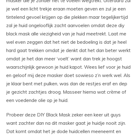
masker die je zonder het te voelen wegtrekt. Uiteraard zul
je wel een licht trekje eraan moeten geven en zul je een
tintelend gevoel krijgen op die plekken maar tegelijkertijd
zal je huid ongelooflijk zacht aanvoelen omdat deze diy
black mask alle viezigheid van je huid meetrekt. Laat me
wel even zeggen dat het niet de bedoeling is dat je heel
hard gaat trekken omdat je denkt dat het dan beter werkt
omdat je het dan meer ‘voelt’ want dan trek je hoogst
waarschijnlijk gewoon je huid kapot. Wees lief voor je huid
en geloof mij deze masker doet sowieso z’n werk wel. Als
je klaar bent met pulken, was dan de restjes eraf en dep
je gezicht zachtjes droog. Masseer hierna wat crème of
een voedende olie op je huid.
Probeer deze DIY Black Mask zeker een keer uit guys
want zachter dan na dit masker gaat je huidje nooit zijn.
Dat komt omdat het je dode huidcellen meeneemt en