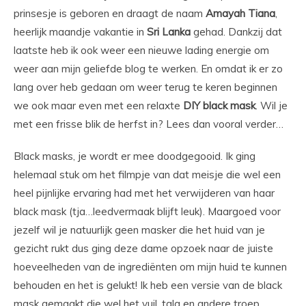
prinsesje is geboren en draagt de naam
Amayah
Tiana
,
heerlijk maandje vakantie in
Sri
Lanka
gehad. Dankzij dat
laatste heb ik ook weer een nieuwe lading energie om
weer aan mijn geliefde blog te werken. En omdat ik er zo
lang over heb gedaan om weer terug te keren beginnen
we ook maar even met een relaxte
DIY
black
mask
. Wil je
met een frisse blik de herfst in? Lees dan vooral verder…
Black masks, je wordt er mee doodgegooid. Ik ging
helemaal stuk om het filmpje van dat meisje die wel een
heel pijnlijke ervaring had met het verwijderen van haar
black mask (tja…leedvermaak blijft leuk). Maargoed voor
jezelf wil je natuurlijk geen masker die het huid van je
gezicht rukt dus ging deze dame opzoek naar de juiste
hoeveelheden van de ingrediënten om mijn huid te kunnen
behouden en het is gelukt! Ik heb een versie van de black
mask gemaakt die wel het vuil, talg en andere troep