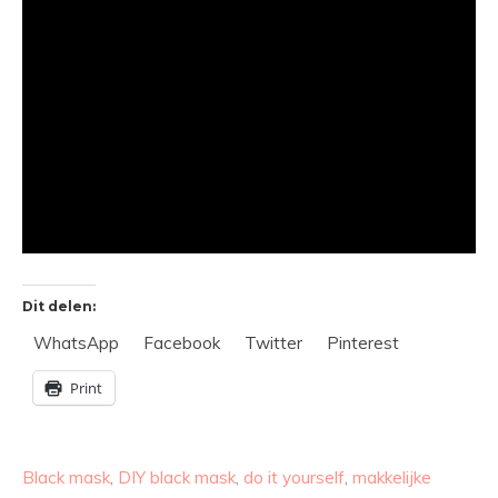
Dit delen:
WhatsApp
Facebook
Twitter
Pinterest
Print
Black mask
,
DIY black mask
,
do it yourself
,
makkelijke