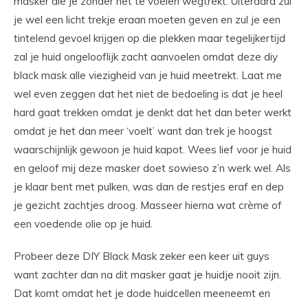
masker die je zonder het te voelen wegtrekt. Uiteraard zul
je wel een licht trekje eraan moeten geven en zul je een
tintelend gevoel krijgen op die plekken maar tegelijkertijd
zal je huid ongelooflijk zacht aanvoelen omdat deze diy
black mask alle viezigheid van je huid meetrekt. Laat me
wel even zeggen dat het niet de bedoeling is dat je heel
hard gaat trekken omdat je denkt dat het dan beter werkt
omdat je het dan meer ‘voelt’ want dan trek je hoogst
waarschijnlijk gewoon je huid kapot. Wees lief voor je huid
en geloof mij deze masker doet sowieso z’n werk wel. Als
je klaar bent met pulken, was dan de restjes eraf en dep
je gezicht zachtjes droog. Masseer hierna wat crème of
een voedende olie op je huid.
Probeer deze DIY Black Mask zeker een keer uit guys
want zachter dan na dit masker gaat je huidje nooit zijn.
Dat komt omdat het je dode huidcellen meeneemt en