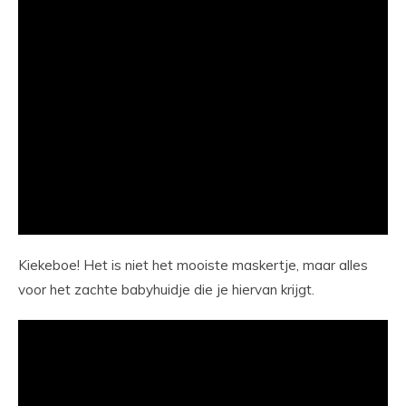
Kiekeboe! Het is niet het mooiste maskertje, maar alles
voor het zachte babyhuidje die je hiervan krijgt.