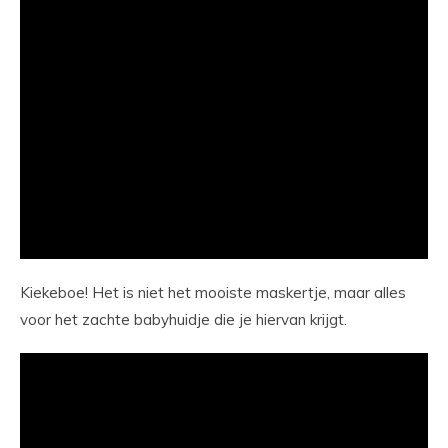
Kiekeboe! Het is niet het mooiste maskertje, maar alles
voor het zachte babyhuidje die je hiervan krijgt.