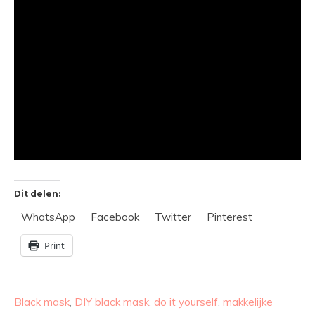
Dit delen:
WhatsApp
Facebook
Twitter
Pinterest
Print
Black mask
,
DIY black mask
,
do it yourself
,
makkelijke