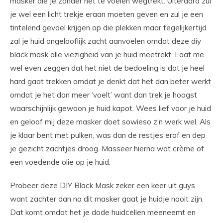
masker die je zonder het te voelen wegtrekt. Uiteraard zul
je wel een licht trekje eraan moeten geven en zul je een
tintelend gevoel krijgen op die plekken maar tegelijkertijd
zal je huid ongelooflijk zacht aanvoelen omdat deze diy
black mask alle viezigheid van je huid meetrekt. Laat me
wel even zeggen dat het niet de bedoeling is dat je heel
hard gaat trekken omdat je denkt dat het dan beter werkt
omdat je het dan meer ‘voelt’ want dan trek je hoogst
waarschijnlijk gewoon je huid kapot. Wees lief voor je huid
en geloof mij deze masker doet sowieso z’n werk wel. Als
je klaar bent met pulken, was dan de restjes eraf en dep
je gezicht zachtjes droog. Masseer hierna wat crème of
een voedende olie op je huid.
Probeer deze DIY Black Mask zeker een keer uit guys
want zachter dan na dit masker gaat je huidje nooit zijn.
Dat komt omdat het je dode huidcellen meeneemt en