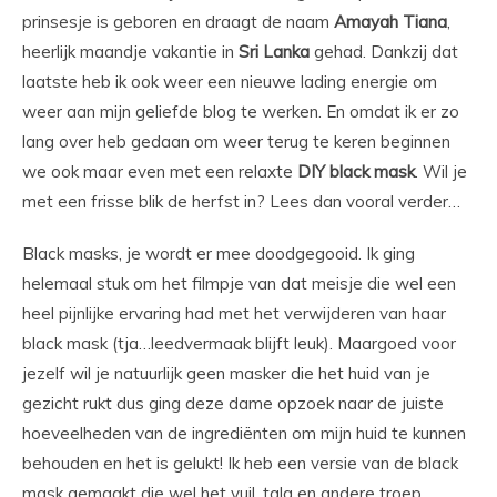
prinsesje is geboren en draagt de naam
Amayah
Tiana
,
heerlijk maandje vakantie in
Sri
Lanka
gehad. Dankzij dat
laatste heb ik ook weer een nieuwe lading energie om
weer aan mijn geliefde blog te werken. En omdat ik er zo
lang over heb gedaan om weer terug te keren beginnen
we ook maar even met een relaxte
DIY
black
mask
. Wil je
met een frisse blik de herfst in? Lees dan vooral verder…
Black masks, je wordt er mee doodgegooid. Ik ging
helemaal stuk om het filmpje van dat meisje die wel een
heel pijnlijke ervaring had met het verwijderen van haar
black mask (tja…leedvermaak blijft leuk). Maargoed voor
jezelf wil je natuurlijk geen masker die het huid van je
gezicht rukt dus ging deze dame opzoek naar de juiste
hoeveelheden van de ingrediënten om mijn huid te kunnen
behouden en het is gelukt! Ik heb een versie van de black
mask gemaakt die wel het vuil, talg en andere troep