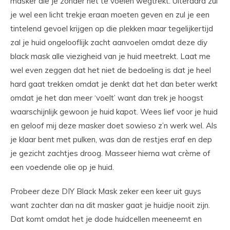
masker die je zonder het te voelen wegtrekt. Uiteraard zul
je wel een licht trekje eraan moeten geven en zul je een
tintelend gevoel krijgen op die plekken maar tegelijkertijd
zal je huid ongelooflijk zacht aanvoelen omdat deze diy
black mask alle viezigheid van je huid meetrekt. Laat me
wel even zeggen dat het niet de bedoeling is dat je heel
hard gaat trekken omdat je denkt dat het dan beter werkt
omdat je het dan meer ‘voelt’ want dan trek je hoogst
waarschijnlijk gewoon je huid kapot. Wees lief voor je huid
en geloof mij deze masker doet sowieso z’n werk wel. Als
je klaar bent met pulken, was dan de restjes eraf en dep
je gezicht zachtjes droog. Masseer hierna wat crème of
een voedende olie op je huid.
Probeer deze DIY Black Mask zeker een keer uit guys
want zachter dan na dit masker gaat je huidje nooit zijn.
Dat komt omdat het je dode huidcellen meeneemt en