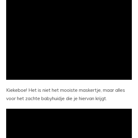
Kiekeboe! Het is niet het mooiste maskertje, maar alles
voor het zachte babyhuidje die je hiervan krijgt.