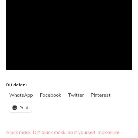
Dit delen:
WhatsApp
Facebook
Twitter
Pinterest
Print
Black mask
,
DIY black mask
,
do it yourself
,
makkelijke