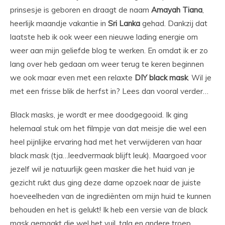
prinsesje is geboren en draagt de naam
Amayah
Tiana
,
heerlijk maandje vakantie in
Sri
Lanka
gehad. Dankzij dat
laatste heb ik ook weer een nieuwe lading energie om
weer aan mijn geliefde blog te werken. En omdat ik er zo
lang over heb gedaan om weer terug te keren beginnen
we ook maar even met een relaxte
DIY
black
mask
. Wil je
met een frisse blik de herfst in? Lees dan vooral verder…
Black masks, je wordt er mee doodgegooid. Ik ging
helemaal stuk om het filmpje van dat meisje die wel een
heel pijnlijke ervaring had met het verwijderen van haar
black mask (tja…leedvermaak blijft leuk). Maargoed voor
jezelf wil je natuurlijk geen masker die het huid van je
gezicht rukt dus ging deze dame opzoek naar de juiste
hoeveelheden van de ingrediënten om mijn huid te kunnen
behouden en het is gelukt! Ik heb een versie van de black
mask gemaakt die wel het vuil, talg en andere troep