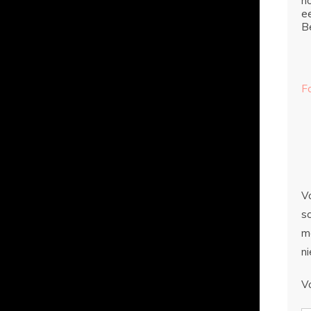
ho
e
Be
F
Vo
sc
m
n
V