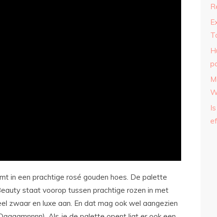
R
E
T
H
p
M
W
Is
ef
t in een prachtige rosé gouden hoes. De palette
 Beauty staat voorop tussen prachtige rozen in met
heel zwaar en luxe aan. En dat mag ook wel aangezien
 (Daaaamnnnn). Als je de palette opent ligt er ook een