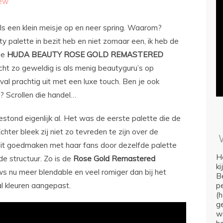
ew
k als een klein meisje op en neer spring. Waarom?
palette in bezit heb en niet zomaar een, ik heb de
de
HUDA BEAUTY ROSE GOLD REMASTERED
cht zo geweldig is als menig beautyguru’s op
val prachtig uit met een luxe touch. Ben je ook
 Scrollen die handel…
tond eigenlijk al. Het was de eerste palette die de
ter bleek zij niet zo tevreden te zijn over de
 dit goedmaken met haar fans door dezelfde palette
Ho
e structuur. Zo is de
Rose Gold Remastered
k
s nu meer blendable en veel romiger dan bij het
Be
al kleuren aangepast.
p
(
ge
we