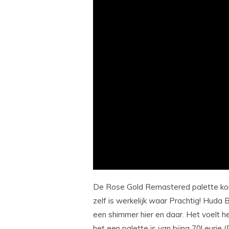
De Rose Gold Remastered palette kom
zelf is werkelijk waar Prachtig! Huda
een shimmer hier en daar. Het voelt 
het een palette is van bijna 70! eurie