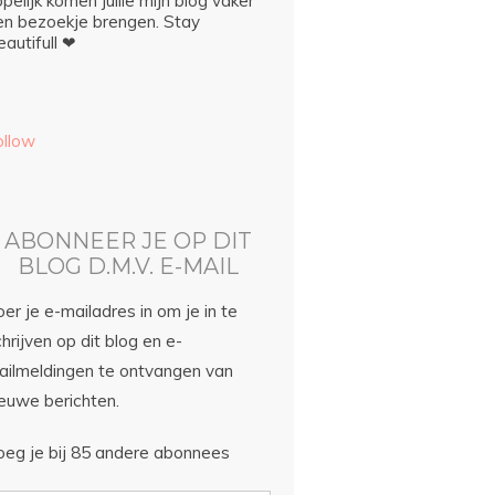
pelijk komen jullie mijn blog vaker
en bezoekje brengen. Stay
autifull ❤
ollow
ABONNEER JE OP DIT
BLOG D.M.V. E-MAIL
er je e-mailadres in om je in te
hrijven op dit blog en e-
ailmeldingen te ontvangen van
ieuwe berichten.
oeg je bij 85 andere abonnees