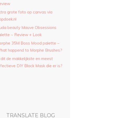
eview
xtra grote foto op canvas via
opdoek.nl
uda beauty Mauve Obsessions
alette ~ Review + Look
orphe 35M Boss Mood palette ~
hat happend to Morphe Brushes?
 dit de makkelijkste en meest
fectieve DIY Black Mask die er is?
TRANSLATE BLOG