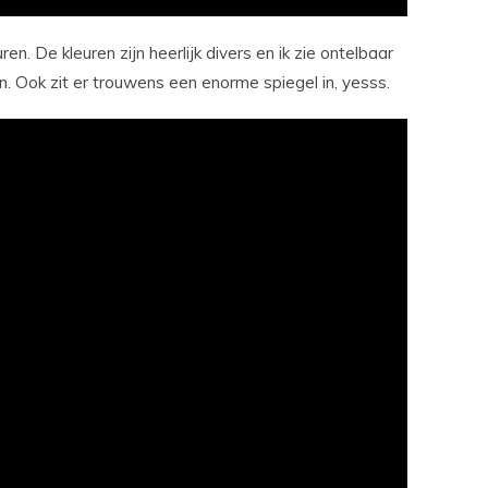
en. De kleuren zijn heerlijk divers en ik zie ontelbaar
n. Ook zit er trouwens een enorme spiegel in, yesss.