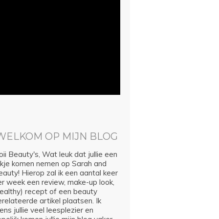
WELKOM OP MIJN BLOG
ii Beauty's, Wat leuk dat jullie een
ijkje komen nemen op Sarah and
auty! Hierop zal ik een aantal keer
er week een review, make-up look,
healthy) recept of een beauty
relateerde artikel plaatsen. Ik
ns jullie veel leesplezier en