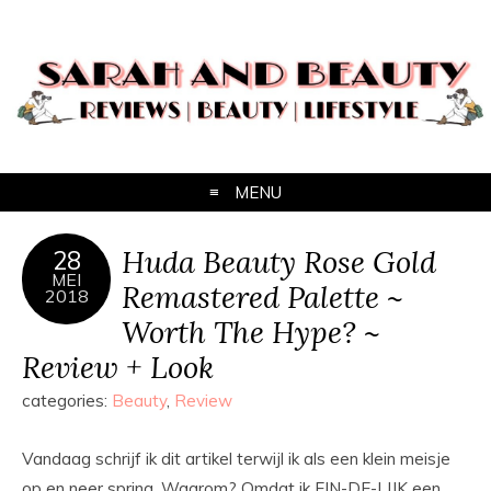
MENU
Huda Beauty Rose Gold
28
MEI
Remastered Palette ~
2018
Worth The Hype? ~
Review + Look
categories:
Beauty
,
Review
Vandaag schrijf ik dit artikel terwijl ik als een klein meisje
op en neer spring. Waarom? Omdat ik EIN-DE-LIJK een