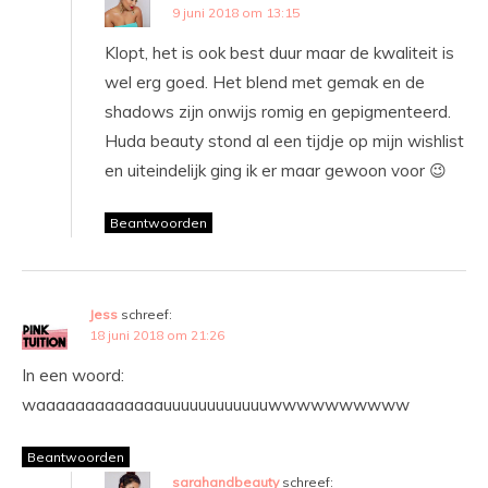
9 juni 2018 om 13:15
Klopt, het is ook best duur maar de kwaliteit is
wel erg goed. Het blend met gemak en de
shadows zijn onwijs romig en gepigmenteerd.
Huda beauty stond al een tijdje op mijn wishlist
en uiteindelijk ging ik er maar gewoon voor 😉
Beantwoorden
Jess
schreef:
18 juni 2018 om 21:26
In een woord:
waaaaaaaaaaaaauuuuuuuuuuuuwwwwwwwwww
Beantwoorden
sarahandbeauty
schreef: