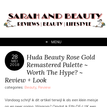
MENU
Huda Beauty Rose Gold
28
MEI
Remastered Palette ~
2018
Worth The Hype? ~
Review + Look
categories:
Beauty
,
Review
Vandaag schrijf ik dit artikel terwijl ik als een klein meisje
op en neer spring. Waarom? Omdat ik EIN-DE-LIJK een