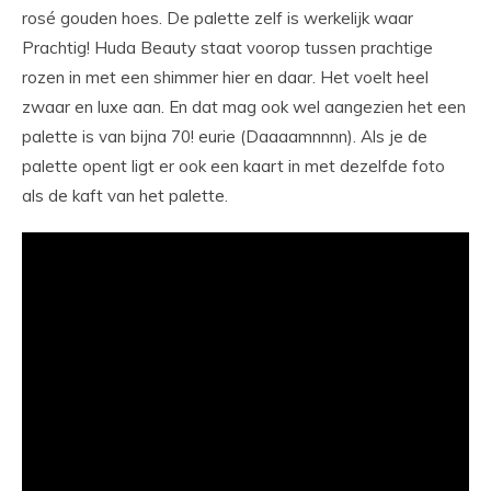
rosé gouden hoes. De palette zelf is werkelijk waar
Prachtig! Huda Beauty staat voorop tussen prachtige
rozen in met een shimmer hier en daar. Het voelt heel
zwaar en luxe aan. En dat mag ook wel aangezien het een
palette is van bijna 70! eurie (Daaaamnnnn). Als je de
palette opent ligt er ook een kaart in met dezelfde foto
als de kaft van het palette.