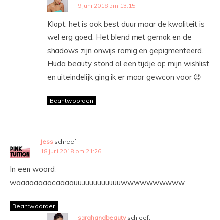
9 juni 2018 om 13:15
Klopt, het is ook best duur maar de kwaliteit is
wel erg goed. Het blend met gemak en de
shadows zijn onwijs romig en gepigmenteerd.
Huda beauty stond al een tijdje op mijn wishlist
en uiteindelijk ging ik er maar gewoon voor 😉
Beantwoorden
Jess
schreef:
18 juni 2018 om 21:26
In een woord:
waaaaaaaaaaaaauuuuuuuuuuuuwwwwwwwwww
Beantwoorden
sarahandbeauty
schreef: