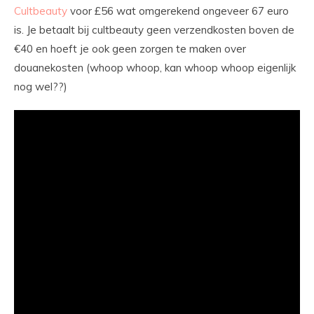
Cultbeauty
voor £56 wat omgerekend ongeveer 67 euro
is. Je betaalt bij cultbeauty geen verzendkosten boven de
€40 en hoeft je ook geen zorgen te maken over
douanekosten (whoop whoop, kan whoop whoop eigenlijk
nog wel??)