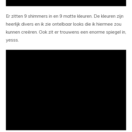
Er zitten 9 shimmers in en 9 matte kleuren. De kleuren zijn
heerlijk divers en ik zie ontelbaar looks die ik hiermee zou
kunnen creëren. Ook zit er trouwens een enorme spiegel in,
yesss.