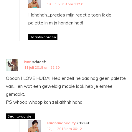
19 juni 2018 om 11:50
Hahahah…precies mijn reactie toen ik de
palette in mijn handen had!
Beantwoorden
Ivon
schreef:
11 juli 2018 om 22:20
Ooooh I LOVE HUDA! Heb er zelf helaas nog geen palette
van… en wat een geweldig mooie look heb je ermee
gemaakt.
PS whoop whoop kan zekahhhh haha
Beantwoorden
sarahandbeauty
schreef:
12 juli 2018 om 00:12