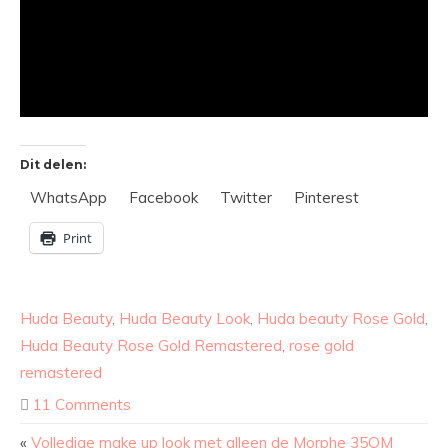
Dit delen:
WhatsApp
Facebook
Twitter
Pinterest
Print
Huda Beauty
,
Huda Beauty Look
,
Huda beauty Rose Gold
,
Huda Beauty Rose Gold Remastered
,
rose gold
remastered
11 Comments
«
Volledige make up look met alleen de Morphe 35OM