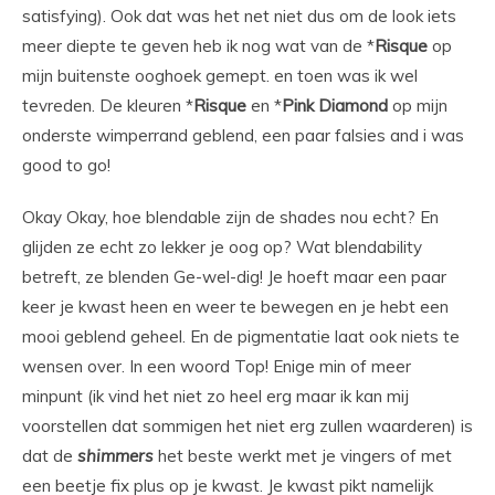
satisfying). Ook dat was het net niet dus om de look iets
meer diepte te geven heb ik nog wat van de *
Risque
op
mijn buitenste ooghoek gemept. en toen was ik wel
tevreden. De kleuren *
Risque
en *
Pink Diamond
op mijn
onderste wimperrand geblend, een paar falsies and i was
good to go!
Okay Okay, hoe blendable zijn de shades nou echt? En
glijden ze echt zo lekker je oog op? Wat blendability
betreft, ze blenden Ge-wel-dig! Je hoeft maar een paar
keer je kwast heen en weer te bewegen en je hebt een
mooi geblend geheel. En de pigmentatie laat ook niets te
wensen over. In een woord Top! Enige min of meer
minpunt (ik vind het niet zo heel erg maar ik kan mij
voorstellen dat sommigen het niet erg zullen waarderen) is
dat de
shimmers
het beste werkt met je vingers of met
een beetje fix plus op je kwast. Je kwast pikt namelijk