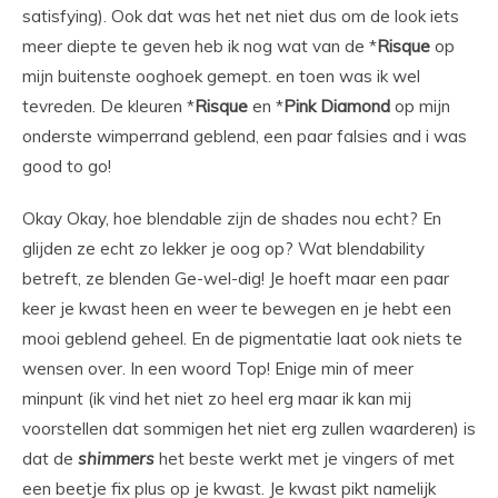
satisfying). Ook dat was het net niet dus om de look iets
meer diepte te geven heb ik nog wat van de *
Risque
op
mijn buitenste ooghoek gemept. en toen was ik wel
tevreden. De kleuren *
Risque
en *
Pink Diamond
op mijn
onderste wimperrand geblend, een paar falsies and i was
good to go!
Okay Okay, hoe blendable zijn de shades nou echt? En
glijden ze echt zo lekker je oog op? Wat blendability
betreft, ze blenden Ge-wel-dig! Je hoeft maar een paar
keer je kwast heen en weer te bewegen en je hebt een
mooi geblend geheel. En de pigmentatie laat ook niets te
wensen over. In een woord Top! Enige min of meer
minpunt (ik vind het niet zo heel erg maar ik kan mij
voorstellen dat sommigen het niet erg zullen waarderen) is
dat de
shimmers
het beste werkt met je vingers of met
een beetje fix plus op je kwast. Je kwast pikt namelijk