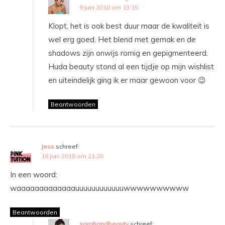
9 juni 2018 om 13:15
Klopt, het is ook best duur maar de kwaliteit is
wel erg goed. Het blend met gemak en de
shadows zijn onwijs romig en gepigmenteerd.
Huda beauty stond al een tijdje op mijn wishlist
en uiteindelijk ging ik er maar gewoon voor 😉
Beantwoorden
Jess
schreef:
18 juni 2018 om 21:26
In een woord:
waaaaaaaaaaaaauuuuuuuuuuuuwwwwwwwwww
Beantwoorden
sarahandbeauty
schreef: