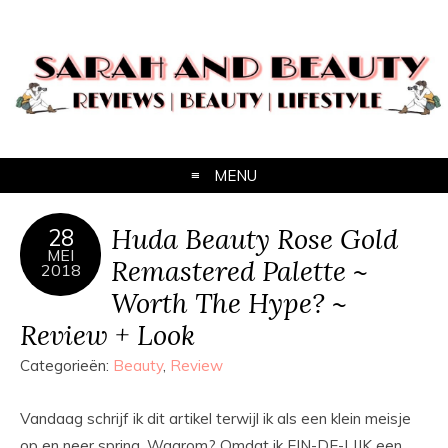
MENU
Huda Beauty Rose Gold
28
MEI
Remastered Palette ~
2018
Worth The Hype? ~
Review + Look
Categorieën:
Beauty
,
Review
Vandaag schrijf ik dit artikel terwijl ik als een klein meisje
op en neer spring. Waarom? Omdat ik EIN-DE-LIJK een