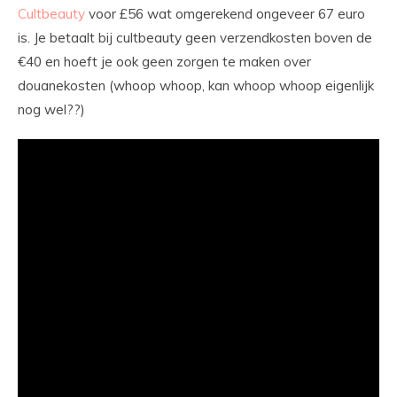
Cultbeauty
voor £56 wat omgerekend ongeveer 67 euro
is. Je betaalt bij cultbeauty geen verzendkosten boven de
€40 en hoeft je ook geen zorgen te maken over
douanekosten (whoop whoop, kan whoop whoop eigenlijk
nog wel??)