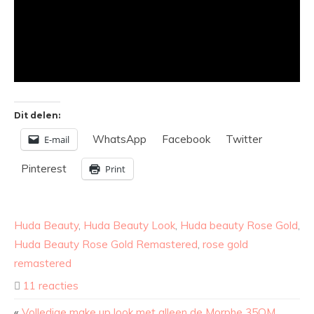
Dit delen:
WhatsApp
Facebook
Twitter
E-mail
Pinterest
Print
Huda Beauty
,
Huda Beauty Look
,
Huda beauty Rose Gold
,
Huda Beauty Rose Gold Remastered
,
rose gold
remastered
11 reacties
«
Volledige make up look met alleen de Morphe 35OM