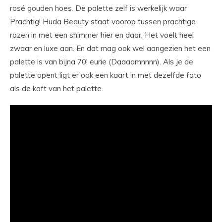
rosé gouden hoes. De palette zelf is werkelijk waar
Prachtig! Huda Beauty staat voorop tussen prachtige
rozen in met een shimmer hier en daar. Het voelt heel
zwaar en luxe aan. En dat mag ook wel aangezien het een
palette is van bijna 70! eurie (Daaaamnnnn). Als je de
palette opent ligt er ook een kaart in met dezelfde foto
als de kaft van het palette.