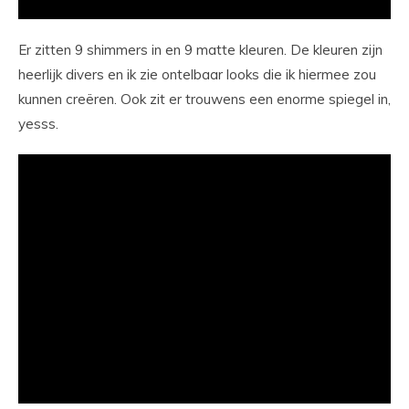
Er zitten 9 shimmers in en 9 matte kleuren. De kleuren zijn
heerlijk divers en ik zie ontelbaar looks die ik hiermee zou
kunnen creëren. Ook zit er trouwens een enorme spiegel in,
yesss.