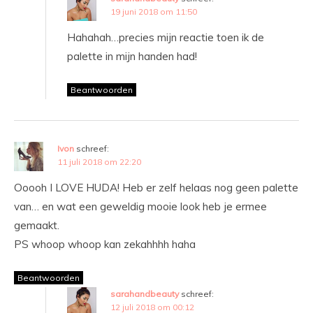
19 juni 2018 om 11:50
Hahahah…precies mijn reactie toen ik de
palette in mijn handen had!
Beantwoorden
Ivon
schreef:
11 juli 2018 om 22:20
Ooooh I LOVE HUDA! Heb er zelf helaas nog geen palette
van… en wat een geweldig mooie look heb je ermee
gemaakt.
PS whoop whoop kan zekahhhh haha
Beantwoorden
sarahandbeauty
schreef:
12 juli 2018 om 00:12