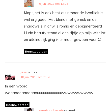
9 juni 2018 om 13:15
Klopt, het is ook best duur maar de kwaliteit is
wel erg goed. Het blend met gemak en de
shadows zijn onwijs romig en gepigmenteerd.
Huda beauty stond al een tijdje op mijn wishlist
en uiteindelijk ging ik er maar gewoon voor 😉
Beantwoorden
Jess
schreef:
18 juni 2018 om 21:26
In een woord:
waaaaaaaaaaaaauuuuuuuuuuuuwwwwwwwwww
Beantwoorden
sarahandbeauty
schreef: