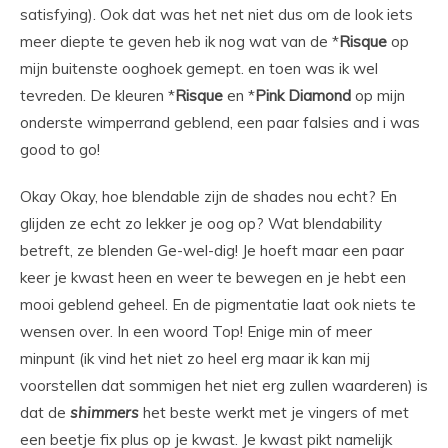
satisfying). Ook dat was het net niet dus om de look iets
meer diepte te geven heb ik nog wat van de *
Risque
op
mijn buitenste ooghoek gemept. en toen was ik wel
tevreden. De kleuren *
Risque
en *
Pink Diamond
op mijn
onderste wimperrand geblend, een paar falsies and i was
good to go!
Okay Okay, hoe blendable zijn de shades nou echt? En
glijden ze echt zo lekker je oog op? Wat blendability
betreft, ze blenden Ge-wel-dig! Je hoeft maar een paar
keer je kwast heen en weer te bewegen en je hebt een
mooi geblend geheel. En de pigmentatie laat ook niets te
wensen over. In een woord Top! Enige min of meer
minpunt (ik vind het niet zo heel erg maar ik kan mij
voorstellen dat sommigen het niet erg zullen waarderen) is
dat de
shimmers
het beste werkt met je vingers of met
een beetje fix plus op je kwast. Je kwast pikt namelijk