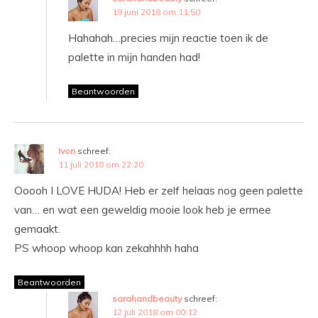
19 juni 2018 om 11:50
Hahahah…precies mijn reactie toen ik de
palette in mijn handen had!
Beantwoorden
Ivon
schreef:
11 juli 2018 om 22:20
Ooooh I LOVE HUDA! Heb er zelf helaas nog geen palette
van… en wat een geweldig mooie look heb je ermee
gemaakt.
PS whoop whoop kan zekahhhh haha
Beantwoorden
sarahandbeauty
schreef:
12 juli 2018 om 00:12