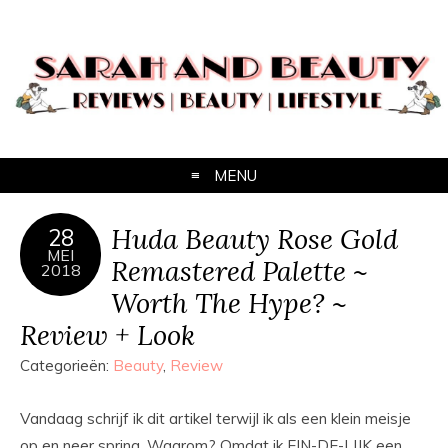
MENU
Huda Beauty Rose Gold
28
MEI
Remastered Palette ~
2018
Worth The Hype? ~
Review + Look
Categorieën:
Beauty
,
Review
Vandaag schrijf ik dit artikel terwijl ik als een klein meisje
op en neer spring. Waarom? Omdat ik EIN-DE-LIJK een