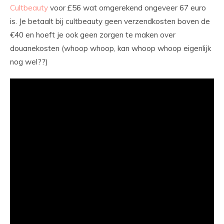
Cultbeauty
voor £56 wat omgerekend ongeveer 67 euro
is. Je betaalt bij cultbeauty geen verzendkosten boven de
€40 en hoeft je ook geen zorgen te maken over
douanekosten (whoop whoop, kan whoop whoop eigenlijk
nog wel??)