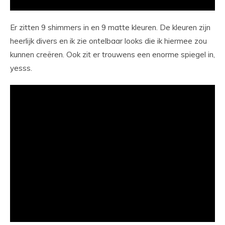
Er zitten 9 shimmers in en 9 matte kleuren. De kleuren zijn
heerlijk divers en ik zie ontelbaar looks die ik hiermee zou
kunnen creëren. Ook zit er trouwens een enorme spiegel in,
yesss.