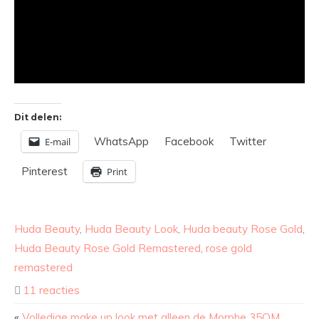
Dit delen:
WhatsApp
Facebook
Twitter
E-mail
Pinterest
Print
Huda Beauty
,
Huda Beauty Look
,
Huda beauty Rose Gold
,
Huda Beauty Rose Gold Remastered
,
rose gold
remastered
11 reacties
«
Volledige make up look met alleen de Morphe 35OM