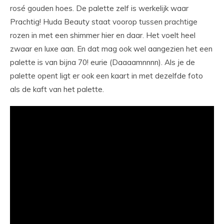
rosé gouden hoes. De palette zelf is werkelijk waar
Prachtig! Huda Beauty staat voorop tussen prachtige
rozen in met een shimmer hier en daar. Het voelt heel
zwaar en luxe aan. En dat mag ook wel aangezien het een
palette is van bijna 70! eurie (Daaaamnnnn). Als je de
palette opent ligt er ook een kaart in met dezelfde foto
als de kaft van het palette.