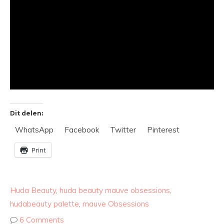
Dit delen:
WhatsApp
Facebook
Twitter
Pinterest
Print
Huda Beauty
,
huda beauty mauve obsessions
,
hudabeauty palette
,
mauve Obsessions
6 Comments