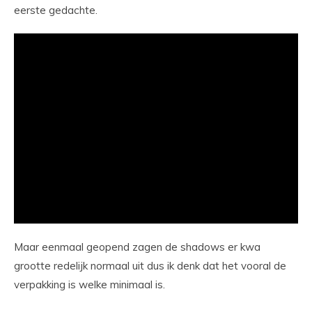
eerste gedachte.
Maar eenmaal geopend zagen de shadows er kwa
grootte redelijk normaal uit dus ik denk dat het vooral de
verpakking is welke minimaal is.