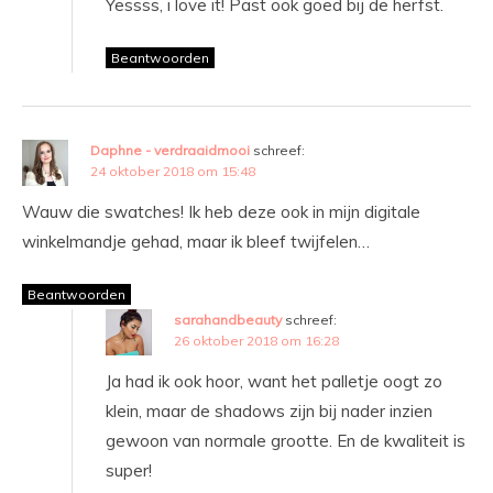
Yessss, i love it! Past ook goed bij de herfst.
Beantwoorden
Daphne - verdraaidmooi
schreef:
24 oktober 2018 om 15:48
Wauw die swatches! Ik heb deze ook in mijn digitale
winkelmandje gehad, maar ik bleef twijfelen…
Beantwoorden
sarahandbeauty
schreef:
26 oktober 2018 om 16:28
Ja had ik ook hoor, want het palletje oogt zo
klein, maar de shadows zijn bij nader inzien
gewoon van normale grootte. En de kwaliteit is
super!