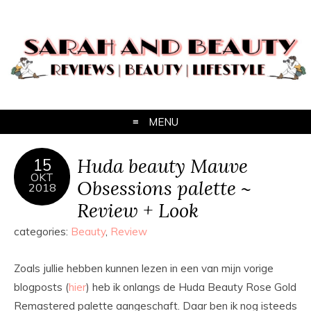
MENU
Huda beauty Mauve
15
OKT
Obsessions palette ~
2018
Review + Look
categories:
Beauty
,
Review
Zoals jullie hebben kunnen lezen in een van mijn vorige
blogposts (
hier
) heb ik onlangs de Huda Beauty Rose Gold
Remastered palette aangeschaft. Daar ben ik nog isteeds