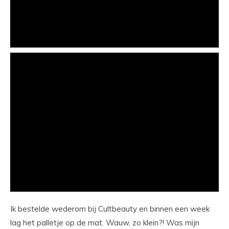
Ik bestelde wederom bij Cultbeauty en binnen een week
lag het palletje op de mat. Wauw, zo klein?! Was mijn