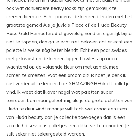
ook wat donkerdere heavy looks zijn gemakkelijk te
creëren hiermee. Echt jongens, de kleuren blenden met het
grootste gemak! Als je Juvia’s Place of de Huda Beauty
Rose Gold Remastered al geweldig vond en eigenlijk bijna
niet te toppen, dan ga je echt niet geloven dat er echt een
palette is welke nòg beter blendt. Echt een paar swipes
met je kwast en de kleuren liggen flawless op ogen
wachtend op de volgende kleur om met gemak mee
samen te smelten. Wat een droom dit! Ik hoef je denk ik
niet verder uit te leggen hoe AHMAZINGHH ik dit palletje
vind. Ik weet dat ik over nogal wat paletten super
tevreden ben maar geloof mij, als je de grote paletten van
Huda te duur vindt maar je wilt toch wel graag een item
van Huda beauty aan je collectie toevoegen dan is een
van de Obsessions palletjes een dikke vette aanrader! Je
zult zeker niet teleurgesteld worden.