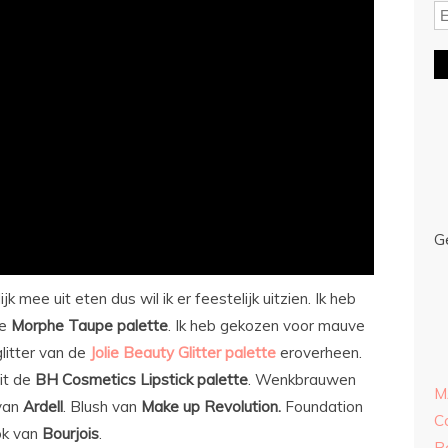
G
 mee uit eten dus wil ik er feestelijk uitzien. Ik heb
de
Morphe Taupe palette
. Ik heb gekozen voor mauve
litter van de
Jolie Beauty Glitter palette
eroverheen.
it de
BH Cosmetics Lipstick palette
. Wenkbrauwen
M
 van
Ardell
. Blush van
Make up Revolution.
Foundation
C
ok van
Bourjois
.
R