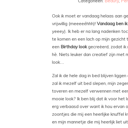
Categorieën:
Beauty
,
Per
Ook ik moet er vandaag helaas aan gel
vrijwillig (meeeeéhhh)!
Vandaag ben ik 
yeeey). Ik heb er na lang nadenken to
te komen en een lach op mijn gezicht 
een
Birthday look
gecreëerd, zodat ik
hè. Niets leuker dan creatief zijn met
look….
Zal ik de hele dag in bed blijven ligge
zal ik mezelf uit bed slepen, mijn zegen
toveren en mezelf verwennen met een he
mooie look? Ik ben blij dat ik voor het 
erg verbaasd over want ik hou ervan om 
zoontjes die mij een heerlijke knuff
en mijn mannetje die mij heerlijk liet ui