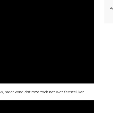
P
 op, maar vond dat roze toch net wat feestelijker.