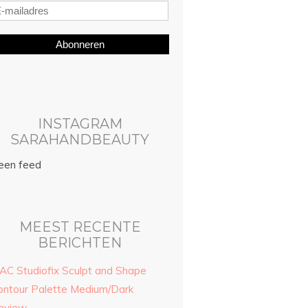
Abonneren
INSTAGRAM
SARAHANDBEAUTY
een feed
MEEST RECENTE
BERICHTEN
AC Studiofix Sculpt and Shape
ontour Palette Medium/Dark
eview