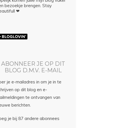
pelijk komen jullie mijn blog vaker
en bezoekje brengen. Stay
autifull ❤
ABONNEER JE OP DIT
BLOG D.M.V. E-MAIL
er je e-mailadres in om je in te
hrijven op dit blog en e-
ailmeldingen te ontvangen van
ieuwe berichten.
oeg je bij 87 andere abonnees