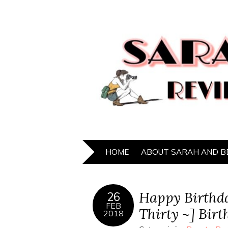
HOME
ABOUT SARAH AND B
Happy Birthday
26
FEB
Thirty ~] Bir
2018