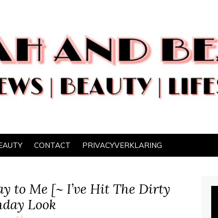
EAUTY
CONTACT
PRIVACYVERKLARING
 to Me [~ I’ve Hit The Dirty
thday Look