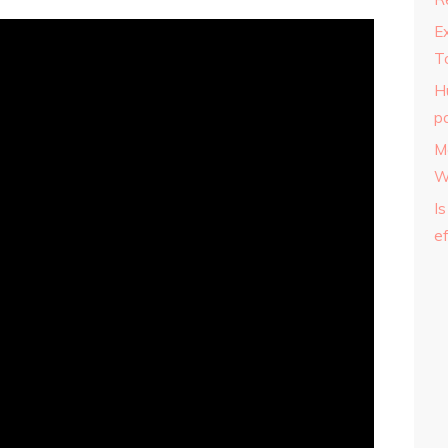
E
T
H
p
M
W
Is
ef