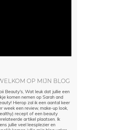
WELKOM OP MIJN BLOG
ii Beauty's, Wat leuk dat jullie een
ijkje komen nemen op Sarah and
auty! Hierop zal ik een aantal keer
er week een review, make-up look,
healthy) recept of een beauty
relateerde artikel plaatsen. Ik
ns jullie veel leesplezier en