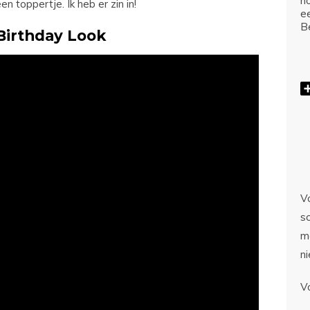
ho
n toppertje. Ik heb er zin in!
e
Be
Birthday Look
Vo
sc
m
n
V