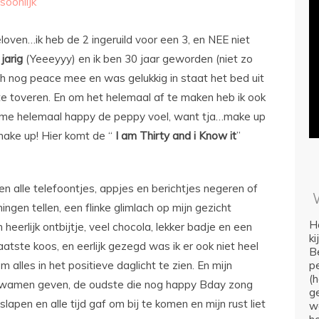
soonlijk
oven…ik heb de 2 ingeruild voor een 3, en NEE niet
jarig
(Yeeeyyy) en ik ben 30 jaar geworden (niet zo
ch nog peace mee en was gelukkig in staat het bed uit
te toveren. En om het helemaal af te maken heb ik ook
 me helemaal happy de peppy voel, want tja…make up
 make up! Hier komt de “
I am Thirty and i Know it
”
n en alle telefoontjes, appjes en berichtjes negeren of
ingen tellen, een flinke glimlach op mijn gezicht
Ho
erlijk ontbijtje, veel chocola, lekker badje en een
k
laatste koos, en eerlijk gezegd was ik er ook niet heel
Be
alles in het positieve daglicht te zien. En mijn
p
(
el kwamen geven, de oudste die nog happy Bday zong
ge
tslapen en alle tijd gaf om bij te komen en mijn rust liet
we