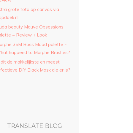
xtra grote foto op canvas via
opdoek.nl
uda beauty Mauve Obsessions
alette ~ Review + Look
orphe 35M Boss Mood palette ~
hat happend to Morphe Brushes?
 dit de makkelijkste en meest
fectieve DIY Black Mask die er is?
TRANSLATE BLOG