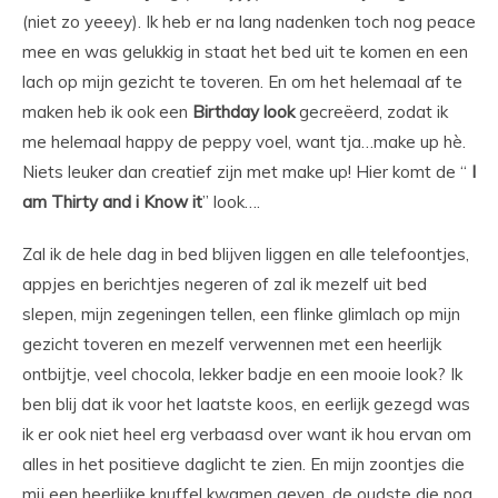
(niet zo yeeey). Ik heb er na lang nadenken toch nog peace
mee en was gelukkig in staat het bed uit te komen en een
lach op mijn gezicht te toveren. En om het helemaal af te
maken heb ik ook een
Birthday look
gecreëerd, zodat ik
me helemaal happy de peppy voel, want tja…make up hè.
Niets leuker dan creatief zijn met make up! Hier komt de “
I
am Thirty and i Know it
” look….
Zal ik de hele dag in bed blijven liggen en alle telefoontjes,
appjes en berichtjes negeren of zal ik mezelf uit bed
slepen, mijn zegeningen tellen, een flinke glimlach op mijn
gezicht toveren en mezelf verwennen met een heerlijk
ontbijtje, veel chocola, lekker badje en een mooie look? Ik
ben blij dat ik voor het laatste koos, en eerlijk gezegd was
ik er ook niet heel erg verbaasd over want ik hou ervan om
alles in het positieve daglicht te zien. En mijn zoontjes die
mij een heerlijke knuffel kwamen geven, de oudste die nog