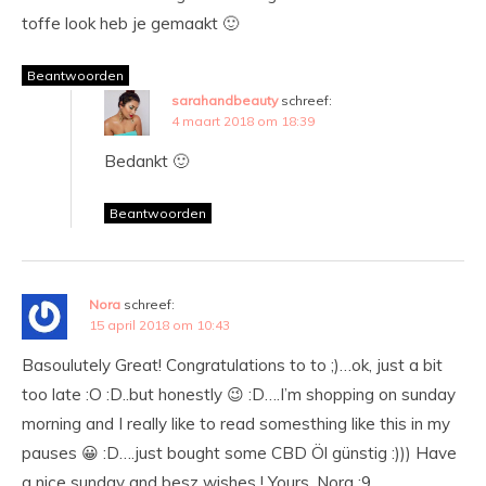
toffe look heb je gemaakt 🙂
Beantwoorden
sarahandbeauty
schreef:
4 maart 2018 om 18:39
Bedankt 🙂
Beantwoorden
Nora
schreef:
15 april 2018 om 10:43
Basoulutely Great! Congratulations to to ;)…ok, just a bit
too late :O :D..but honestly 😉 :D….I’m shopping on sunday
morning and I really like to read somesthing like this in my
pauses 😀 :D….just bought some CBD Öl günstig :))) Have
a nice sunday and besz wishes ! Yours, Nora ;9