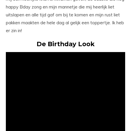
happy Bday zong en mijn mannetje die mij heerlijk liet
uitslapen en alle tijd gaf om bij te komen en mijn rust liet
pakken maakten de hele dag al gelijk een toppertje. Ik heb
er zin in!
De Birthday Look