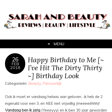
MENU
Happy Birthday to Me [~
26
FEB
I’ve Hit The Dirty Thirty
2018
~] Birthday Look
Categorieën:
Beauty
,
Persoonlijk
Ook ik moet er vandaag helaas aan geloven…ik heb de 2
ingeruild voor een 3, en NEE niet vrijwillig (meeeeéhhh)!
Vandaag ben ik jarig
(Yeeeyyy) en ik ben 30 jaar geworden