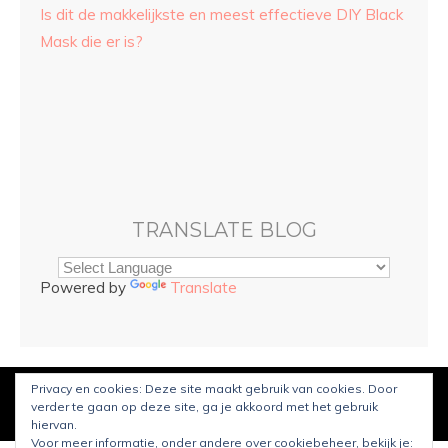
Is dit de makkelijkste en meest effectieve DIY Black
Mask die er is?
TRANSLATE BLOG
Powered by
Translate
Privacy en cookies: Deze site maakt gebruik van cookies. Door
© Copyright
Sarah and Beauty
2021. Mogelijk gemaakt door
verder te gaan op deze site, ga je akkoord met het gebruik
WordPress
.
Ontworpen door Bluchic
hiervan.
Voor meer informatie, onder andere over cookiebeheer, bekijk je: