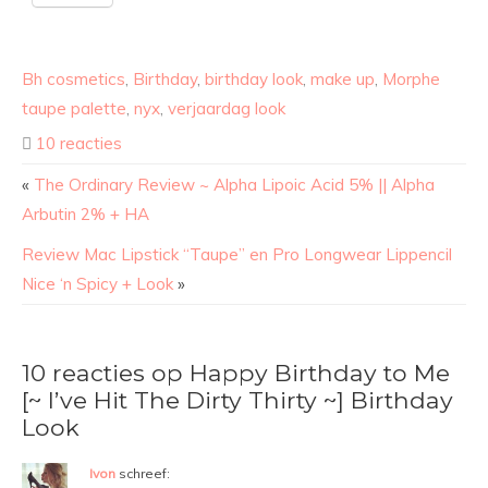
Bh cosmetics
,
Birthday
,
birthday look
,
make up
,
Morphe
taupe palette
,
nyx
,
verjaardag look
10 reacties
«
The Ordinary Review ~ Alpha Lipoic Acid 5% || Alpha
Arbutin 2% + HA
Review Mac Lipstick “Taupe” en Pro Longwear Lippencil
Nice ‘n Spicy + Look
»
10 reacties op Happy Birthday to Me
[~ I’ve Hit The Dirty Thirty ~] Birthday
Look
Ivon
schreef: