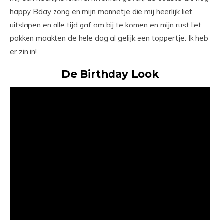
happy Bday zong en mijn mannetje die mij heerlijk liet
uitslapen en alle tijd gaf om bij te komen en mijn rust liet
pakken maakten de hele dag al gelijk een toppertje. Ik heb
er zin in!
De Birthday Look