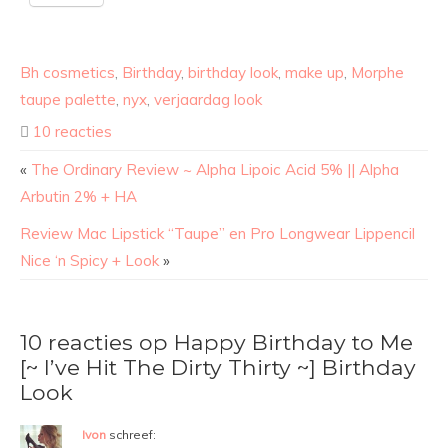
Bh cosmetics
,
Birthday
,
birthday look
,
make up
,
Morphe
taupe palette
,
nyx
,
verjaardag look
10 reacties
«
The Ordinary Review ~ Alpha Lipoic Acid 5% || Alpha
Arbutin 2% + HA
Review Mac Lipstick “Taupe” en Pro Longwear Lippencil
Nice ‘n Spicy + Look
»
10 reacties op Happy Birthday to Me
[~ I’ve Hit The Dirty Thirty ~] Birthday
Look
Ivon
schreef: