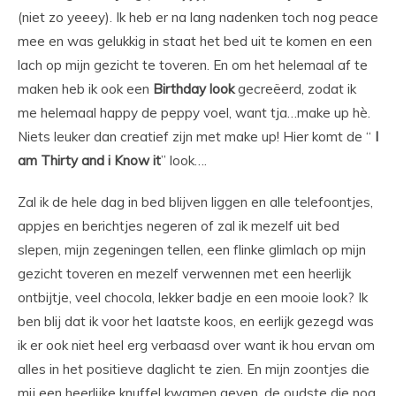
(niet zo yeeey). Ik heb er na lang nadenken toch nog peace
mee en was gelukkig in staat het bed uit te komen en een
lach op mijn gezicht te toveren. En om het helemaal af te
maken heb ik ook een
Birthday look
gecreëerd, zodat ik
me helemaal happy de peppy voel, want tja…make up hè.
Niets leuker dan creatief zijn met make up! Hier komt de “
I
am Thirty and i Know it
” look….
Zal ik de hele dag in bed blijven liggen en alle telefoontjes,
appjes en berichtjes negeren of zal ik mezelf uit bed
slepen, mijn zegeningen tellen, een flinke glimlach op mijn
gezicht toveren en mezelf verwennen met een heerlijk
ontbijtje, veel chocola, lekker badje en een mooie look? Ik
ben blij dat ik voor het laatste koos, en eerlijk gezegd was
ik er ook niet heel erg verbaasd over want ik hou ervan om
alles in het positieve daglicht te zien. En mijn zoontjes die
mij een heerlijke knuffel kwamen geven, de oudste die nog