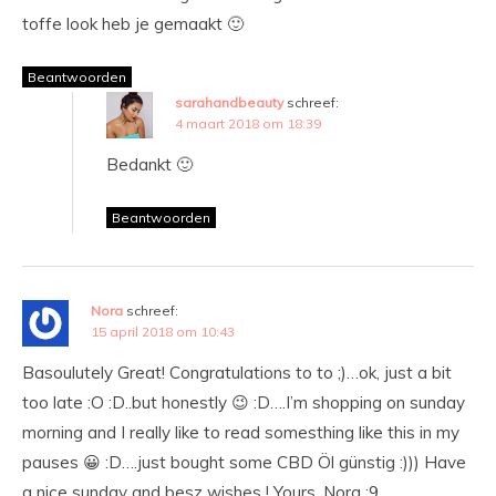
toffe look heb je gemaakt 🙂
Beantwoorden
sarahandbeauty
schreef:
4 maart 2018 om 18:39
Bedankt 🙂
Beantwoorden
Nora
schreef:
15 april 2018 om 10:43
Basoulutely Great! Congratulations to to ;)…ok, just a bit
too late :O :D..but honestly 😉 :D….I’m shopping on sunday
morning and I really like to read somesthing like this in my
pauses 😀 :D….just bought some CBD Öl günstig :))) Have
a nice sunday and besz wishes ! Yours, Nora ;9