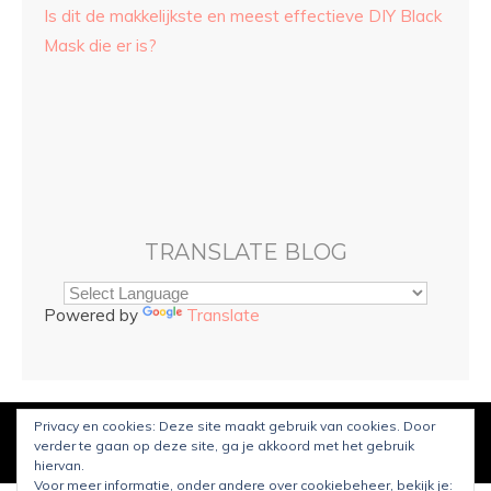
Is dit de makkelijkste en meest effectieve DIY Black
Mask die er is?
TRANSLATE BLOG
Powered by
Translate
Privacy en cookies: Deze site maakt gebruik van cookies. Door
© Copyright
Sarah and Beauty
2021. Mogelijk gemaakt door
verder te gaan op deze site, ga je akkoord met het gebruik
WordPress
.
Ontworpen door Bluchic
hiervan.
Voor meer informatie, onder andere over cookiebeheer, bekijk je: