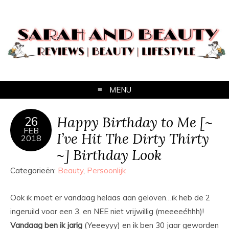
MENU
Happy Birthday to Me [~
26
FEB
I’ve Hit The Dirty Thirty
2018
~] Birthday Look
Categorieën:
Beauty
,
Persoonlijk
Ook ik moet er vandaag helaas aan geloven…ik heb de 2
ingeruild voor een 3, en NEE niet vrijwillig (meeeeéhhh)!
Vandaag ben ik jarig
(Yeeeyyy) en ik ben 30 jaar geworden