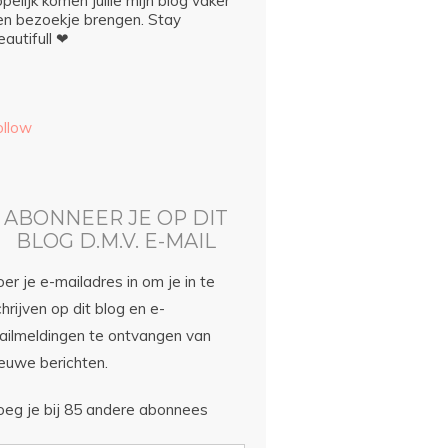
pelijk komen jullie mijn blog vaker
en bezoekje brengen. Stay
autifull ❤
ollow
ABONNEER JE OP DIT
BLOG D.M.V. E-MAIL
er je e-mailadres in om je in te
hrijven op dit blog en e-
ailmeldingen te ontvangen van
ieuwe berichten.
oeg je bij 85 andere abonnees