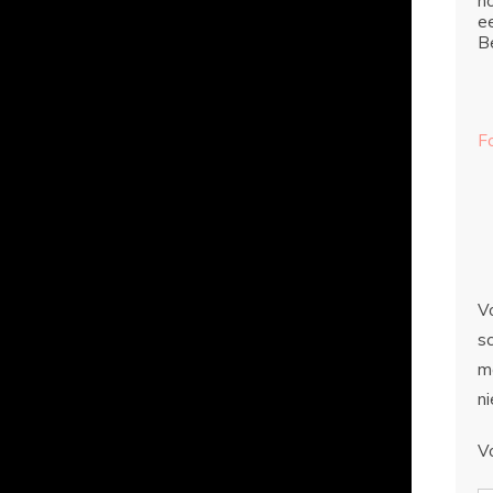
ho
e
Be
F
Vo
sc
m
n
V