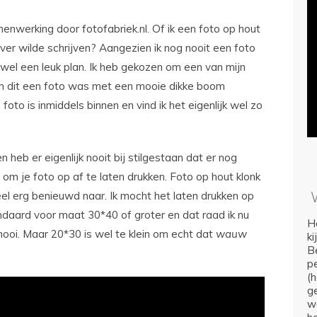
nwerking door fotofabriek.nl. Of ik een foto op hout
ver wilde schrijven? Aangezien ik nog nooit een foto
 wel een leuk plan. Ik heb gekozen om een van mijn
en dit een foto was met een mooie dikke boom
foto is inmiddels binnen en vind ik het eigenlijk wel zo
n heb er eigenlijk nooit bij stilgestaan dat er nog
om je foto op af te laten drukken. Foto op hout klonk
eel erg benieuwd naar. Ik mocht het laten drukken op
tandaard voor maat 30*40 of groter en dat raad ik nu
Ho
mooi. Maar 20*30 is wel te klein om echt dat
wauw
k
Be
p
(
ge
we