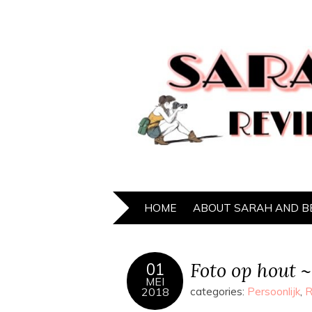
HOME
ABOUT SARAH AND B
Foto op hout ~
01
MEI
2018
categories:
Persoonlijk
,
R