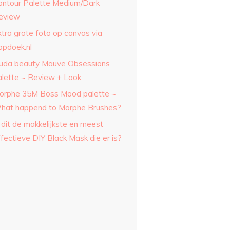
ontour Palette Medium/Dark
eview
xtra grote foto op canvas via
opdoek.nl
uda beauty Mauve Obsessions
alette ~ Review + Look
orphe 35M Boss Mood palette ~
hat happend to Morphe Brushes?
 dit de makkelijkste en meest
fectieve DIY Black Mask die er is?