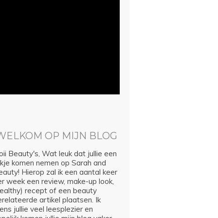
WELKOM OP MIJN BLOG
ii Beauty's, Wat leuk dat jullie een
ijkje komen nemen op Sarah and
auty! Hierop zal ik een aantal keer
er week een review, make-up look,
healthy) recept of een beauty
relateerde artikel plaatsen. Ik
ns jullie veel leesplezier en