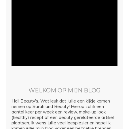
WELKOM OP MIJN BLOG
Hoii Beauty's, Wat leuk dat jullie een kijkje komen
nemen op Sarah and Beauty! Hierop zal ik een
aantal keer per week een review, make-up look,
(healthy) recept of een beauty gerelateerde artikel
plaatsen. Ik wens jullie veel leesplezier en hopelijk
komen jullie mijn blog vaker een bezoekje brengen.