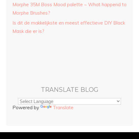
Morphe 35M Boss Mood palette ~ What happend to
Morphe Brushes?
Is dit de makkelijkste en meest effectieve DIY Black
Mask die er is?
TRANSLATE BLOG
Powered by
Translate