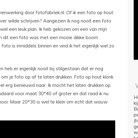
nwerking door fotofabriek.nl. Of ik een foto op hout
ver wilde schrijven? Aangezien ik nog nooit een foto
 wel een leuk plan. Ik heb gekozen om een van mijn
en dit een foto was met een mooie dikke boom
foto is inmiddels binnen en vind ik het eigenlijk wel zo
n heb er eigenlijk nooit bij stilgestaan dat er nog
om je foto op af te laten drukken. Foto op hout klonk
eel erg benieuwd naar. Ik mocht het laten drukken op
tandaard voor maat 30*40 of groter en dat raad ik nu
Ho
mooi. Maar 20*30 is wel te klein om echt dat
wauw
k
Be
p
(
ge
we