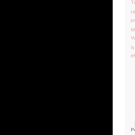
T
H
p
M
W
Is
ef
P