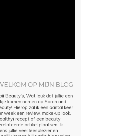
WELKOM OP MIJN BLOG
ii Beauty's, Wat leuk dat jullie een
ijkje komen nemen op Sarah and
auty! Hierop zal ik een aantal keer
er week een review, make-up look,
healthy) recept of een beauty
relateerde artikel plaatsen. Ik
ns jullie veel leesplezier en