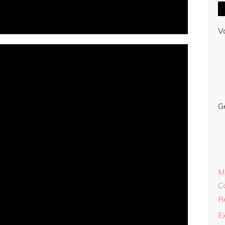
V
G
M
C
R
E