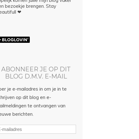
pelijk komen jullie mijn blog vaker
en bezoekje brengen. Stay
autifull ❤
ABONNEER JE OP DIT
BLOG D.M.V. E-MAIL
er je e-mailadres in om je in te
hrijven op dit blog en e-
ailmeldingen te ontvangen van
ieuwe berichten.