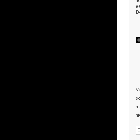
ho
e
Be
Vo
sc
m
n