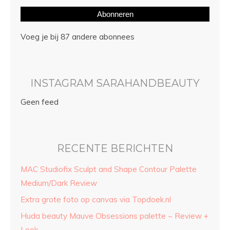
Abonneren
Voeg je bij 87 andere abonnees
INSTAGRAM SARAHANDBEAUTY
Geen feed
RECENTE BERICHTEN
MAC Studiofix Sculpt and Shape Contour Palette
Medium/Dark Review
Extra grote foto op canvas via Topdoek.nl
Huda beauty Mauve Obsessions palette ~ Review +
Look