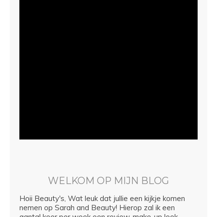
WELKOM OP MIJN BLOG
Hoii Beauty's, Wat leuk dat jullie een kijkje komen
nemen op Sarah and Beauty! Hierop zal ik een
aantal keer per week een review, make-up look,