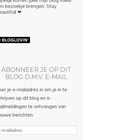
pelijk komen jullie mijn blog vaker
en bezoekje brengen. Stay
autifull ❤
ABONNEER JE OP DIT
BLOG D.M.V. E-MAIL
er je e-mailadres in om je in te
hrijven op dit blog en e-
ailmeldingen te ontvangen van
ieuwe berichten.