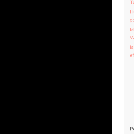
T
H
p
M
W
Is
ef
P