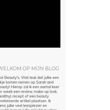
WELKOM OP MIJN BLOG
ii Beauty's, Wat leuk dat jullie een
ijkje komen nemen op Sarah and
auty! Hierop zal ik een aantal keer
er week een review, make-up look,
healthy) recept of een beauty
relateerde artikel plaatsen. Ik
ns jullie veel leesplezier en