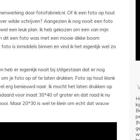
nwerking door fotofabriek.nl. Of ik een foto op hout
ver wilde schrijven? Aangezien ik nog nooit een foto
 wel een leuk plan. Ik heb gekozen om een van mijn
en dit een foto was met een mooie dikke boom
foto is inmiddels binnen en vind ik het eigenlijk wel zo
n heb er eigenlijk nooit bij stilgestaan dat er nog
om je foto op af te laten drukken. Foto op hout klonk
eel erg benieuwd naar. Ik mocht het laten drukken op
tandaard voor maat 30*40 of groter en dat raad ik nu
Ho
mooi. Maar 20*30 is wel te klein om echt dat
wauw
k
Be
p
(
ge
we