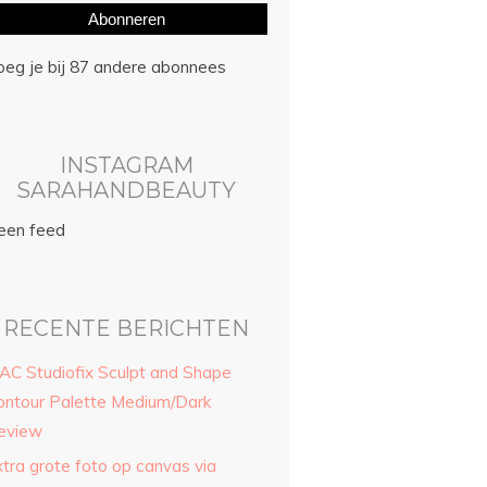
Abonneren
oeg je bij 87 andere abonnees
INSTAGRAM
SARAHANDBEAUTY
een feed
RECENTE BERICHTEN
AC Studiofix Sculpt and Shape
ontour Palette Medium/Dark
eview
xtra grote foto op canvas via