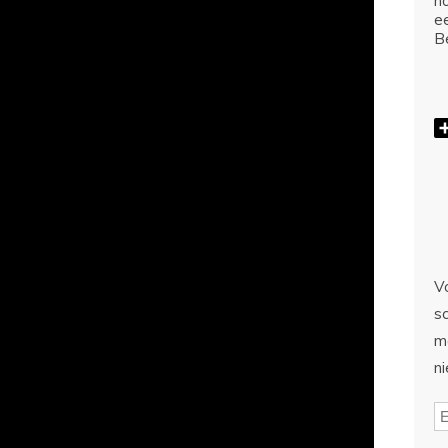
ho
e
Be
Vo
sc
m
n