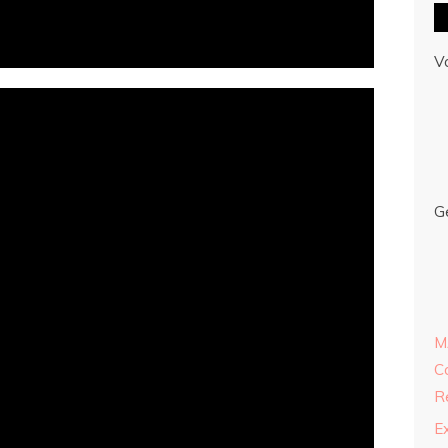
V
G
M
C
R
E