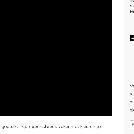
ho
e
Be
Vo
sc
m
n
 gebruikt. Ik probeer steeds vaker met kleuren te