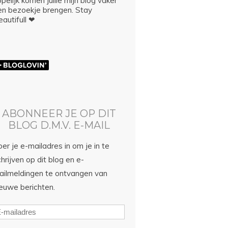
pelijk komen jullie mijn blog vaker
en bezoekje brengen. Stay
autifull ❤
ABONNEER JE OP DIT
BLOG D.M.V. E-MAIL
er je e-mailadres in om je in te
hrijven op dit blog en e-
ailmeldingen te ontvangen van
ieuwe berichten.