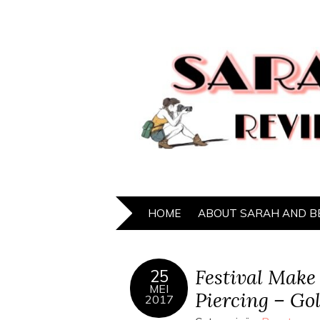
HOME
ABOUT SARAH AND B
Festival Make
25
MEI
Piercing – Go
2017