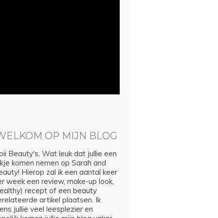
WELKOM OP MIJN BLOG
ii Beauty's, Wat leuk dat jullie een
ijkje komen nemen op Sarah and
auty! Hierop zal ik een aantal keer
er week een review, make-up look,
healthy) recept of een beauty
relateerde artikel plaatsen. Ik
ns jullie veel leesplezier en