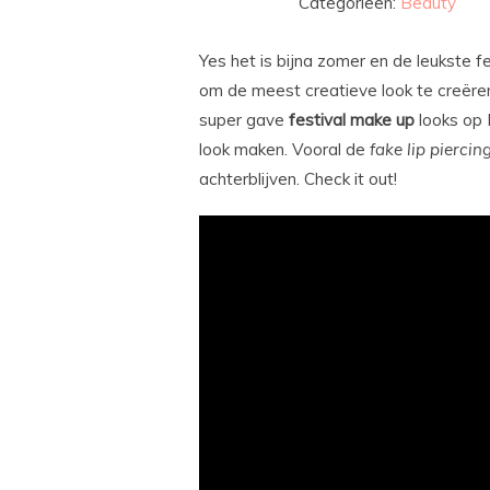
Categorieën:
Beauty
Yes het is bijna zomer en de leukste f
om de meest creatieve look te creëren
super gave
festival
make
up
looks op 
look maken. Vooral de
fake
lip
piercin
achterblijven. Check it out!