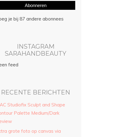
Abonneren
oeg je bij 87 andere abonnees
INSTAGRAM
SARAHANDBEAUTY
een feed
RECENTE BERICHTEN
AC Studiofix Sculpt and Shape
ontour Palette Medium/Dark
eview
xtra grote foto op canvas via