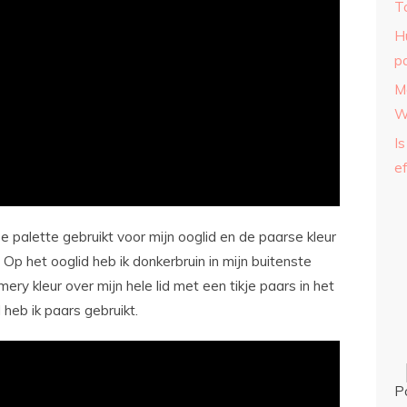
T
H
p
M
W
Is
ef
 palette gebruikt voor mijn ooglid en de paarse kleur
. Op het ooglid heb ik donkerbruin in mijn buitenste
y kleur over mijn hele lid met een tikje paars in het
heb ik paars gebruikt.
P