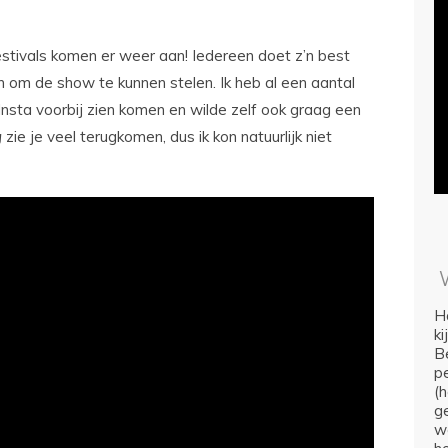
estivals komen er weer aan! Iedereen doet z’n best
 om de show te kunnen stelen. Ik heb al een aantal
Insta voorbij zien komen en wilde zelf ook graag een
g
zie je veel terugkomen, dus ik kon natuurlijk niet
Ho
k
Be
p
(
ge
we