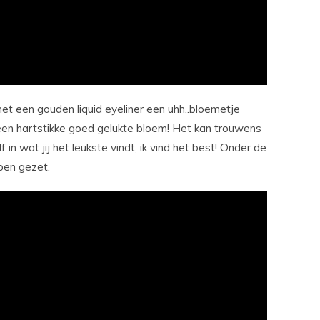
met een gouden liquid eyeliner een uhh..bloemetje
een hartstikke goed gelukte bloem! Het kan trouwens
in wat jij het leukste vindt, ik vind het best! Onder de
pen gezet.