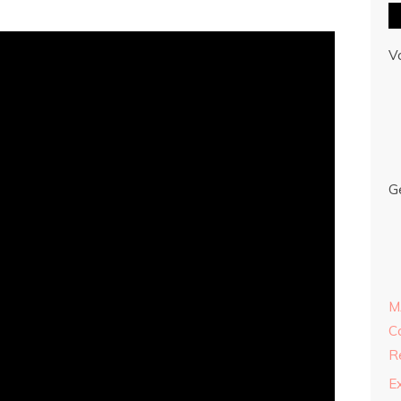
V
G
M
C
R
E