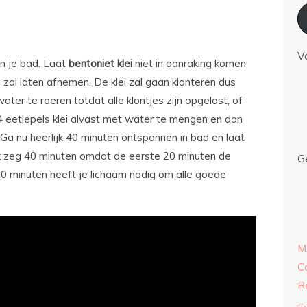
V
an je bad. Laat
bentoniet
klei
niet in aanraking komen
zal laten afnemen. De klei zal gaan klonteren dus
ter te roeren totdat alle klontjes zijn opgelost, of
 eetlepels klei alvast met water te mengen en dan
a nu heerlijk 40 minuten ontspannen in bad en laat
 Ik zeg 40 minuten omdat de eerste 20 minuten de
G
20 minuten heeft je lichaam nodig om alle goede
M
C
R