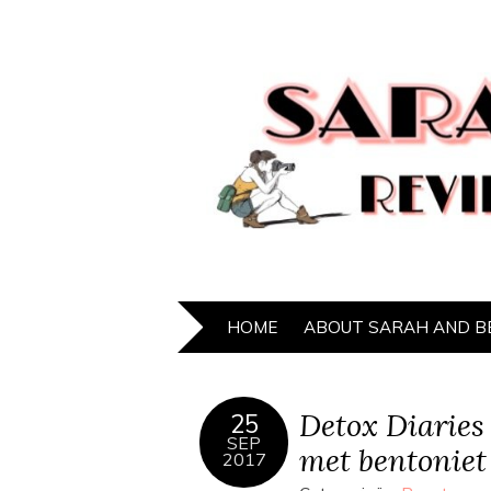
HOME
ABOUT SARAH AND B
Detox Diaries
25
SEP
met bentoniet 
2017