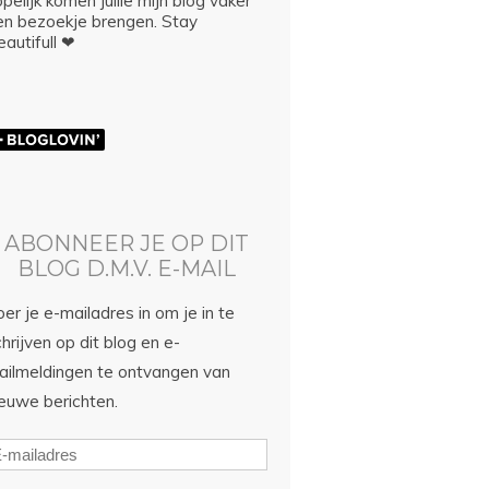
pelijk komen jullie mijn blog vaker
en bezoekje brengen. Stay
autifull ❤
ABONNEER JE OP DIT
BLOG D.M.V. E-MAIL
er je e-mailadres in om je in te
hrijven op dit blog en e-
ailmeldingen te ontvangen van
ieuwe berichten.