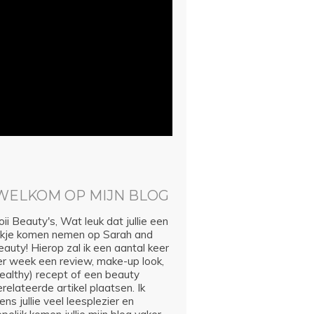
WELKOM OP MIJN BLOG
ii Beauty's, Wat leuk dat jullie een
ijkje komen nemen op Sarah and
auty! Hierop zal ik een aantal keer
er week een review, make-up look,
healthy) recept of een beauty
relateerde artikel plaatsen. Ik
ns jullie veel leesplezier en