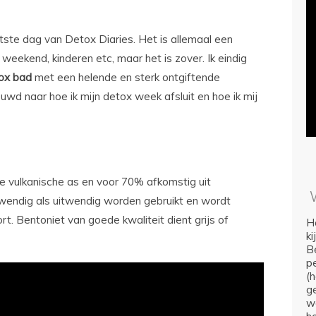
ste dag van Detox Diaries. Het is allemaal een
eekend, kinderen etc, maar het is zover. Ik eindig
ox bad
met een helende en sterk ontgiftende
euwd naar hoe ik mijn detox week afsluit en hoe ik mij
de vulkanische as en voor 70% afkomstig uit
wendig als uitwendig worden gebruikt en wordt
rt. Bentoniet van goede kwaliteit dient grijs of
Ho
k
Be
p
(
ge
we