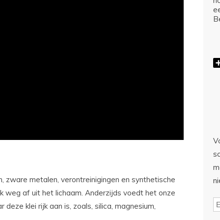
ho
e
Be
Vo
sc
m
, zware metalen, verontreinigingen en synthetische
n
jk weg af uit het lichaam. Anderzijds voedt het onze
deze klei rijk aan is, zoals, silica, magnesium,