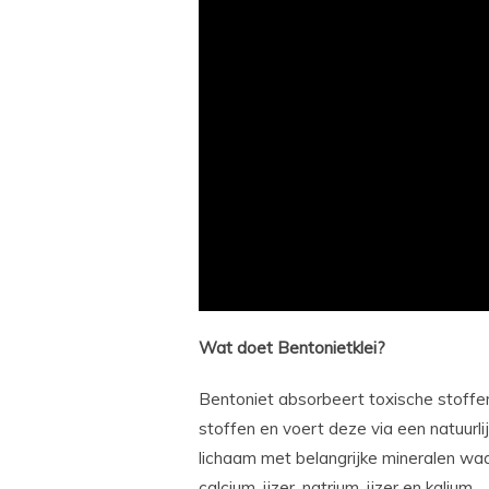
Wat doet Bentonietklei?
Bentoniet absorbeert toxische stoffen
stoffen en voert deze via een natuurli
lichaam met belangrijke mineralen waar 
calcium, ijzer, natrium, ijzer en kalium.