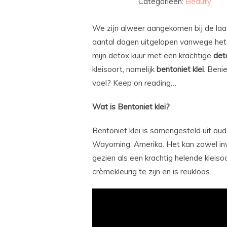
Categorieën:
Beauty
We zijn alweer aangekomen bij de laat
aantal dagen uitgelopen vanwege het w
mijn detox kuur met een krachtige
det
kleisoort, namelijk
bentoniet
klei
. Beni
voel? Keep on reading…
Wat is Bentoniet klei?
Bentoniet klei is samengesteld uit ou
Wayoming, Amerika. Het kan zowel in
gezien als een krachtig helende kleisoo
crèmekleurig te zijn en is reukloos.