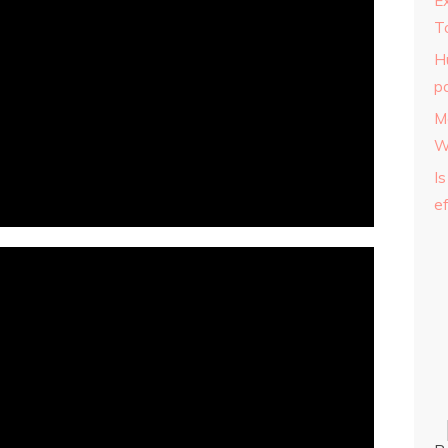
E
T
H
p
M
W
Is
ef