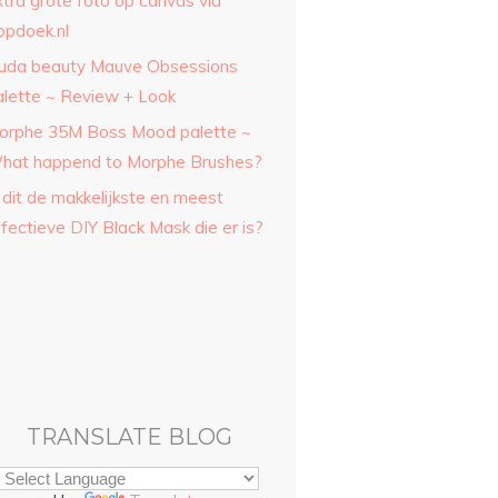
xtra grote foto op canvas via
opdoek.nl
uda beauty Mauve Obsessions
alette ~ Review + Look
orphe 35M Boss Mood palette ~
hat happend to Morphe Brushes?
 dit de makkelijkste en meest
fectieve DIY Black Mask die er is?
TRANSLATE BLOG