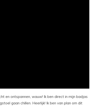
licht en ontspannen, wauw! Ik ben direct in mijn badjas
stoel gaan chillen. Heerlijk! Ik ben van plan om dit