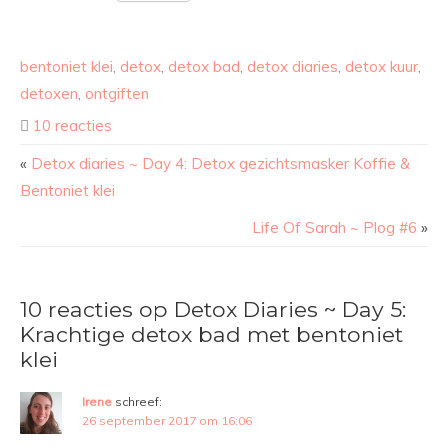
bentoniet klei
,
detox
,
detox bad
,
detox diaries
,
detox kuur
,
detoxen
,
ontgiften
10 reacties
«
Detox diaries ~ Day 4: Detox gezichtsmasker Koffie &
Bentoniet klei
Life Of Sarah ~ Plog #6
»
10 reacties op Detox Diaries ~ Day 5:
Krachtige detox bad met bentoniet
klei
Irene
schreef:
26 september 2017 om 16:06