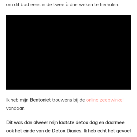
om dit bad eens in de twee à drie weken te herhalen.
Ik heb mijn
Bentoniet
trouwens bij de
online zeepwinkel
vandaan.
Dit was dan alweer mijn laatste detox dag en daarmee
ook het einde van de Detox Diaries. Ik heb echt het gevoel