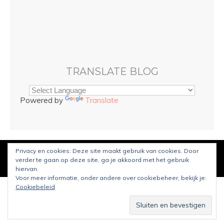
TRANSLATE BLOG
Powered by
Translate
Privacy en cookies: Deze site maakt gebruik van cookies. Door
© Copyright
Sarah and Beauty
2022. Mogelijk gemaakt door
verder te gaan op deze site, ga je akkoord met het gebruik
WordPress
.
Ontworpen door Bluchic
hiervan.
Voor meer informatie, onder andere over cookiebeheer, bekijk je:
Cookiebeleid