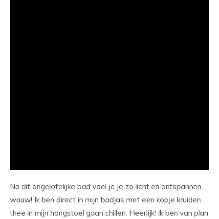
Na dit ongelofelijke bad voel je je zo licht en ontspannen,
wauw! Ik ben direct in mijn badjas met een kopje kruiden
thee in mijn hangstoel gaan chillen. Heerlijk! Ik ben van plan