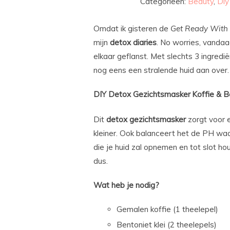
Categorieën:
Beauty
,
Diy
Omdat ik gisteren de
Get Ready With
mijn
detox
diaries
. No worries, vanda
elkaar geflanst. Met slechts 3 ingredië
nog eens een stralende huid aan over.
DIY
Detox Gezichtsmasker
Koffie & B
Dit
detox
gezichtsmasker
zorgt voor e
kleiner. Ook balanceert het de PH waa
die je huid zal opnemen en tot slot ho
dus.
Wat heb je nodig?
Gemalen koffie (1 theelepel)
Bentoniet klei (2 theelepels)