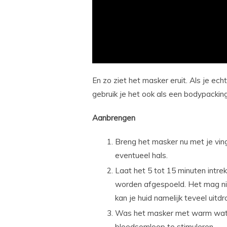
En zo ziet het masker eruit. Als je ech
gebruik je het ook als een bodypacking
Aanbrengen
Breng het masker nu met je vin
eventueel hals.
Laat het 5 tot 15 minuten intre
worden afgespoeld. Het mag nie
kan je huid namelijk teveel uitd
Was het masker met warm wate
bloedsomloop te stimuleren.