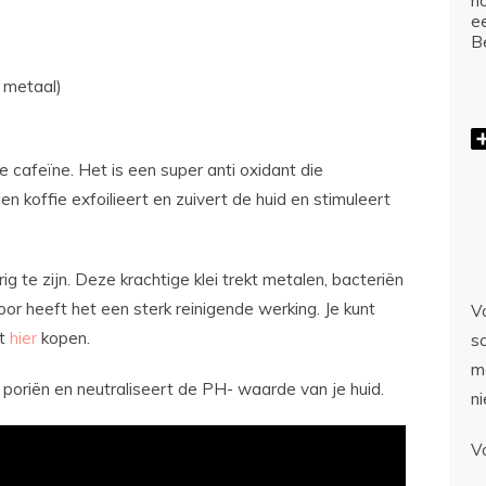
ho
e
Be
 metaal)
e cafeïne. Het is een super anti oxidant die
 koffie exfoilieert en zuivert de huid en stimuleert
rig te zijn. Deze krachtige klei trekt metalen, bacteriën
door heeft het een sterk reinigende werking. Je kunt
Vo
it
hier
kopen.
sc
m
e poriën en neutraliseert de PH- waarde van je huid.
n
V