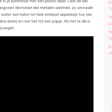
 in je kommetje met een plastic lepel. Laat de klei
E
ngezien Bentoniet klei metalen aantrekt, zo verzwakt
T
water een halve tot hele eetlepel appelazijn toe (als
H
lve doen) en roer het tot een papje. Als het te dik is
p
ijvoegen.
M
W
Is
ef