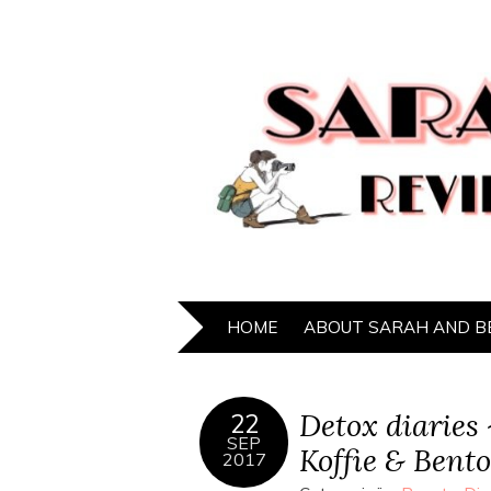
HOME
ABOUT SARAH AND B
Detox diaries
22
SEP
Koffie & Bento
2017