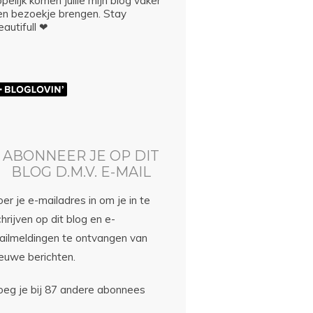
pelijk komen jullie mijn blog vaker
en bezoekje brengen. Stay
autifull ❤
ABONNEER JE OP DIT
BLOG D.M.V. E-MAIL
er je e-mailadres in om je in te
hrijven op dit blog en e-
ailmeldingen te ontvangen van
ieuwe berichten.
oeg je bij 87 andere abonnees