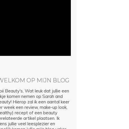
WELKOM OP MIJN BLOG
ii Beauty's, Wat leuk dat jullie een
ijkje komen nemen op Sarah and
auty! Hierop zal ik een aantal keer
er week een review, make-up look,
healthy) recept of een beauty
relateerde artikel plaatsen. Ik
ns jullie veel leesplezier en