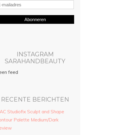
Abonneren
INSTAGRAM
SARAHANDBEAUTY
een feed
RECENTE BERICHTEN
AC Studiofix Sculpt and Shape
ontour Palette Medium/Dark
eview