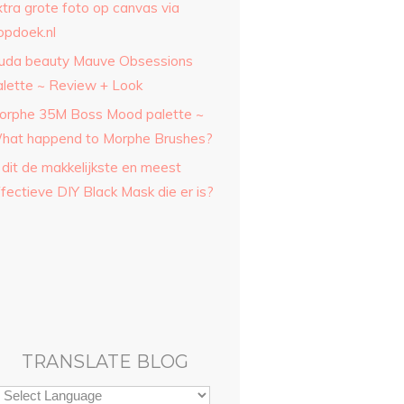
xtra grote foto op canvas via
opdoek.nl
uda beauty Mauve Obsessions
alette ~ Review + Look
orphe 35M Boss Mood palette ~
hat happend to Morphe Brushes?
 dit de makkelijkste en meest
fectieve DIY Black Mask die er is?
TRANSLATE BLOG