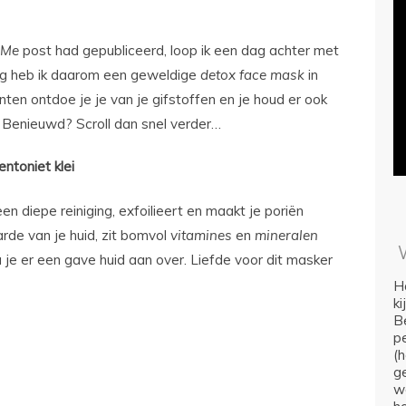
 Me
post had gepubliceerd, loop ik een dag achter met
ag heb ik daarom een geweldige
detox
face
mask
in
nten ontdoe je je van je gifstoffen en je houd er ook
 Benieuwd? Scroll dan snel verder…
entoniet klei
en diepe reiniging, exfoilieert en maakt je poriën
rde van je huid, zit bomvol
vitamines
en
mineralen
u je er een gave huid aan over. Liefde voor dit masker
Ho
k
Be
p
(
ge
we