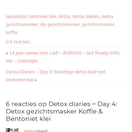
appelazijn
,
bentoniet klei
,
detox
,
detox diaries
,
detox
gezichtsmasker
,
diy gezichtsmasker
,
gezichtsmasker
,
koffie
6 reacties
«
14 jaar samen met Lief! ~ #GRWM ~ Get Ready With
Me ~ Datenight
Detox Diaries ~ Day 5: Krachtige detox bad met
bentoniet klei
»
6 reacties op Detox diaries ~ Day 4:
Detox gezichtsmasker Koffie &
Bentoniet klei
Kirsty
schreef: