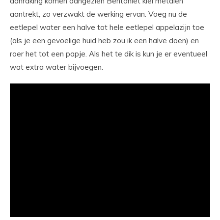
aanraking komen aangezien Bentoniet klei metalen
aantrekt, zo verzwakt de werking ervan. Voeg nu de
eetlepel water een halve tot hele eetlepel appelazijn toe
(als je een gevoelige huid heb zou ik een halve doen) en
roer het tot een papje. Als het te dik is kun je er eventueel
wat extra water bijvoegen.