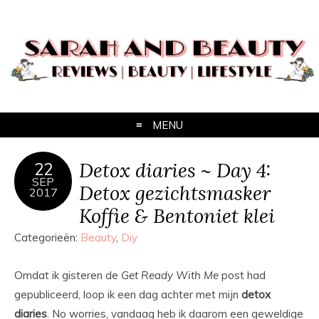
MENU
Detox diaries ~ Day 4:
22
SEP
Detox gezichtsmasker
2017
Koffie & Bentoniet klei
Categorieën:
Beauty
,
Diy
Omdat ik gisteren de
Get Ready With Me
post had
gepubliceerd, loop ik een dag achter met mijn
detox
diaries
. No worries, vandaag heb ik daarom een geweldige