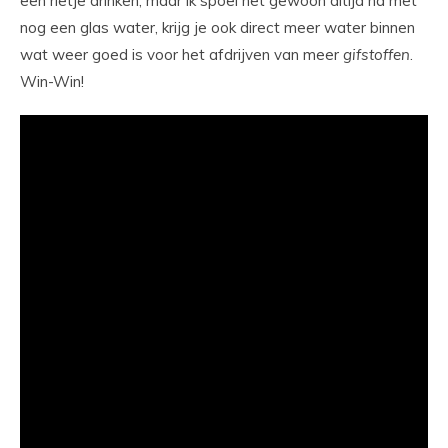
een rietje drinken, maar ik spoel het gewoon altijd na met
nog een glas water, krijg je ook direct meer water binnen
wat weer goed is voor het afdrijven van meer
gifstoffen
.
Win-Win!