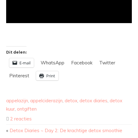
Dit delen:
WhatsApp
Facebook
Twitter
E-mail
Pinterest
Print
appelazijn
,
appelciderazijn
,
detox
,
detox diaries
,
detox
kuur
,
ontgiften
2 reacties
«
Detox Diaries ~ Day 2: De krachtige detox smoothie