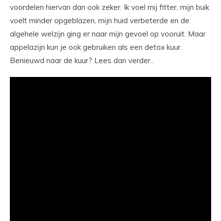
voordelen hiervan dan ook zeker. Ik voel mij fitter, mijn buik
voelt minder opgeblazen, mijn huid verbeterde en de
algehele welzijn ging er naar mijn gevoel op vooruit. Maar
appelazijn kun je ook gebruiken als een detox kuur.
Benieuwd naar de kuur? Lees dan verder..