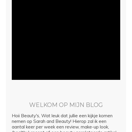
WELKOM OP MIJN BLOG
Hoii Beauty's, Wat leuk dat jullie een kijkje komen
nemen op Sarah and Beauty! Hierop zal ik een
aantal keer per week een review, make-up look,