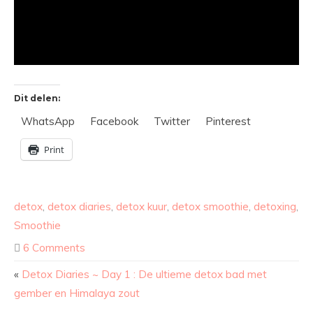
Dit delen:
WhatsApp
Facebook
Twitter
Pinterest
Print
detox
,
detox diaries
,
detox kuur
,
detox smoothie
,
detoxing
,
Smoothie
6 Comments
«
Detox Diaries ~ Day 1 : De ultieme detox bad met
gember en Himalaya zout